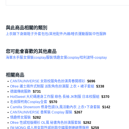
與此商品相關的類別
上衣類
下身類
鞋子
外套
包包/其他配件
內褲/睡衣
運動服裝
中性服飾
您可能會喜歡的其他產品
海軍水手服
女僕裝
cosplay服裝
情趣女僕
cosplay
哈利波特-cosplay
相關商品
•
CANTAUNIVERSE 女款校服角色扮演青春開襟衫
$696
•
Ofree 護士兩件式制服 派對角色扮演服 上衣 + 裙子套組
$338
•
德國傳統服飾
$731
•
HotSweet 大尺碼連身工作服 綠色 長袖 JK制服 日本校服組
$370
•
名偵探柯南Cosplay全套
$570
•
Camilla Showroom 修身性感OL風活動內衣 上衣+下身套裝
$142
•
CANTAUNIVERSE 香蕉裝 Cosplay 服裝
$267
•
情趣修女服裝
$282
•
Ofree 性感短版襯衫 OL風 秘書角色扮演服套裝
$292
•
I'M MONG 成人用女款性感削肩中國風側邊綁帶旗袍
$259