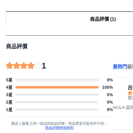
商品評價
(
1
)
商品評價
1
最熱門
最
5星
0
%
4星
100
%
呂
3星
0
%
賣
2星
0
%
WULA 莫
1星
0
%
酷澎上販售之同一商品的商品評價，商品賣家可能有所不同。
商品評價管理原則