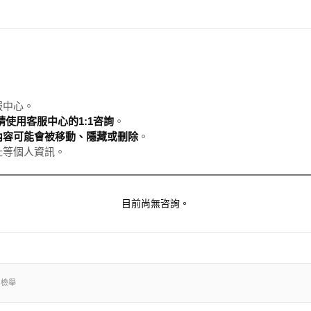
服中心。
使用客服中心的1:1咨詢
。
內容可能會被移動、隱藏或刪除
。
址等個人資訊。
目前尚無咨詢。
出檢舉