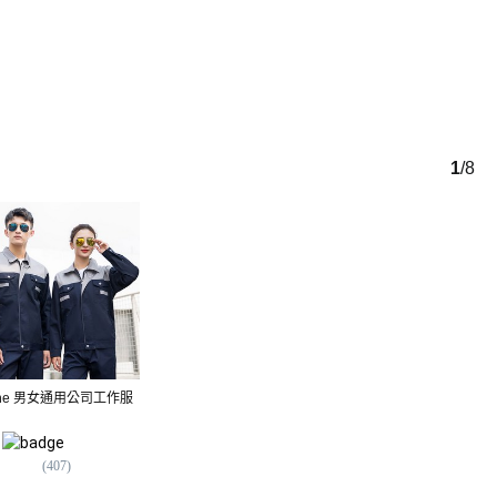
1
/
8
 Nine 男女通用公司工作服
Elsso 鬼滅之刃角色扮演套裝
OPRY 名畫孟克巧克力
711
$
派對Cosplay服裝
795
$
(
123
)
(
407
)
(
10
)