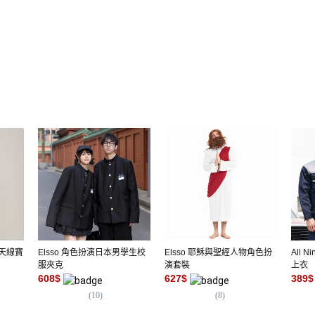
 天線寶
Elsso 角色扮演日本男學生校
Elsso 耶穌與聖經人物角色扮
All
服夾克
演套裝
上衣
608
$
627
$
389
$
(
10
)
(
8
)