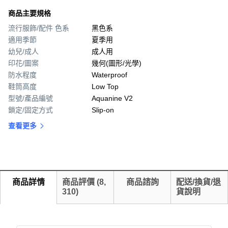
商品主要規格
流行服飾/配件 色系
黑色系
適用季節
夏季用
幼兒/成人
成人用
印花/圖案
幾何(圖形/光學)
防水程度
Waterproof
鞋筒高度
Low Top
型號/產品編號
Aquanine V2
鎖定/固定方式
Slip-on
查看更多
商品詳情
商品評價
(
8,
商品諮詢
配送/換貨/退
310
)
貨說明