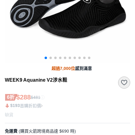
超過7,000位
感到滿意
WEEK9 Aquanine V2涉水鞋
$288
6折
$481
$193
首購折扣價
缺貨
免運費
(購買火箭跨境商品達 $690 時)