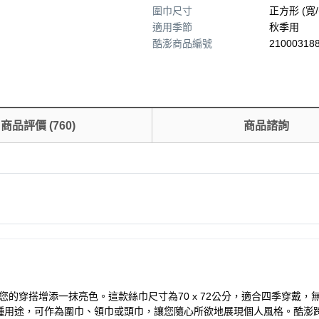
圍巾尺寸
正方形 (寬/
適用季節
秋季用
酷澎商品編號
210003188
商品評價
(
760
)
商品諮詢
何圖案設計，為您的穿搭增添一抹亮色。這款絲巾尺寸為70 x 72公分，適合四
種用途，可作為圍巾、領巾或頭巾，讓您隨心所欲地展現個人風格。酷澎