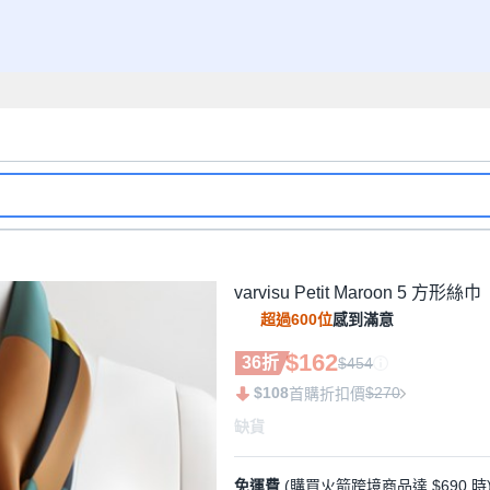
varvisu Petit Maroon 5 方形絲巾
超過600位
感到滿意
$162
36折
$454
$108
$270
首購折扣價
缺貨
免運費
(購買火箭跨境商品達 $690 時