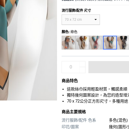
流行服飾/配件 尺寸
70 x 72 cm
顏色
:
綠色
商品特色
這款絲巾採用輕盈材質，觸感柔順
獨特幾何圖案設計，為您的造型增
70 x 72公分正方形尺寸，多種
商品主要規格
流行服飾/配件 色系
多色(混色)
印花/圖案
幾何(圖形/