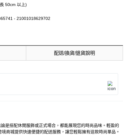
長 50cm 以上)
65741 - 21001018629702
配送/換貨/退貨說明
季穿戴，無論是搭配休閒服飾或正式場合，都能展現您的時尚品味。輕盈的
跨境商城提供快速便捷的配送服務，讓您輕鬆擁有這款時尚單品。