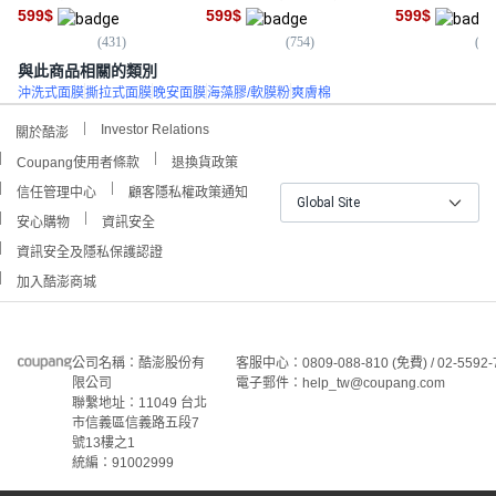
599
$
膜
599
$
盒 30ml
599
$
(
431
)
(
754
)
(
56
與此商品相關的類別
沖洗式面膜
撕拉式面膜
晚安面膜
海藻膠/軟膜粉
爽膚棉
Investor Relations
關於酷澎
Coupang使用者條款
退換貨政策
信任管理中心
顧客隱私權政策通知
Global Site
安心購物
資訊安全
資訊安全及隱私保護認證
加入酷澎商城
公司名稱：酷澎股份有
客服中心：0809-088-810 (免費) / 02-5592-
限公司
電子郵件：help_tw@coupang.com
聯繫地址：11049 台北
市信義區信義路五段7
號13樓之1
統編：91002999