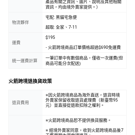
產品有關之資訊、圖片、說明及其他相關
資訊，均由境外賣家提供。）
宅配: 黑貓宅急便
物流夥伴
超取: 全家、7-11
$195
運費
- 火箭跨境商品訂單價格超過$690免運費
一筆訂單中有數個商品，僅收一次運費(但
統一運費計算
商品可能分次配送)
火箭跨境退換貨政策
※因火箭跨境商品為海外直送，退貨時境
外賣家保留收取退貨處理費（新臺幣95
退貨費用
元）並直接從退款扣除之權利。
※火箭跨境商品恕不提供換貨服務。
※ 經境外賣家同意，收到火箭跨境商品後7