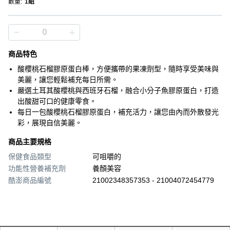
數量
:
1組
商品特色
酸櫻桃石榴膠原蛋白棒，方便攜帶的果凍劑型，隨時享受美味與
美麗，讓您輕鬆補充每日所需。
嚴選土耳其酸櫻桃與西班牙石榴，融合小分子魚膠原蛋白，打造
出酸甜可口的健康零食。
每日一包酸櫻桃石榴膠原蛋白，補充活力，讓您由內而外散發光
彩，展現自信美麗。
商品主要規格
保健食品類型
可咀嚼的
功能性營養補充劑
養顏美容
酷澎商品編號
21002348357353 - 21004072454779