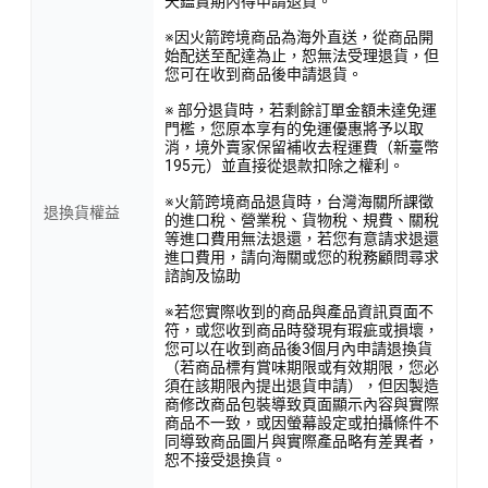
天鑑賞期內得申請退貨。
※因火箭跨境商品為海外直送，從商品開
始配送至配達為止，恕無法受理退貨，但
您可在收到商品後申請退貨。
※ 部分退貨時，若剩餘訂單金額未達免運
門檻，您原本享有的免運優惠將予以取
消，境外賣家保留補收去程運費（新臺幣
195元）並直接從退款扣除之權利。
※火箭跨境商品退貨時，台灣海關所課徵
退換貨權益
的進口稅、營業稅、貨物稅、規費、關稅
等進口費用無法退還，若您有意請求退還
進口費用，請向海關或您的稅務顧問尋求
諮詢及協助
※若您實際收到的商品與產品資訊頁面不
符，或您收到商品時發現有瑕疵或損壞，
您可以在收到商品後3個月內申請退換貨
（若商品標有賞味期限或有效期限，您必
須在該期限內提出退貨申請），但因製造
商修改商品包裝導致頁面顯示內容與實際
商品不一致，或因螢幕設定或拍攝條件不
同導致商品圖片與實際產品略有差異者，
恕不接受退換貨。