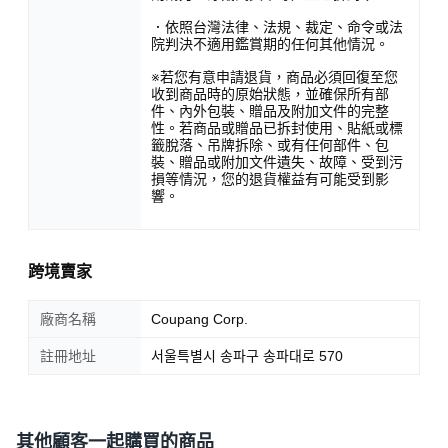
．依照台灣法律、法規、裁定、命令或法
院判決不適用鑑賞期的任何其他情況。
※若您有意申請退貨，商品必須回復至您
收到商品時的原始狀態，並確保所有部
件、內外包裝、贈品及附加文件的完整
性。若商品或贈品已拆封使用、貼紙或標
籤脫落、吊牌拆除、或有任何部件、包
裝、贈品或附加文件遺失、故障、受到污
損等情況，您的退貨權益有可能受到影
響。
跨境賣家
廠商名稱
Coupang Corp.
註冊地址
서울특별시 송파구 송파대로 570
其他顧客一起購買的商品