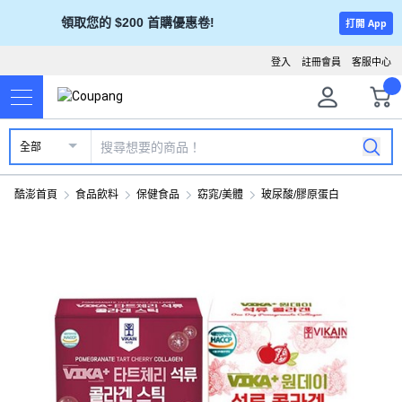
領取您的 $200 首購優惠卷!
打開 App
登入
註冊會員
客服中心
全部
酷澎首頁
食品飲料
保健食品
窈窕/美體
玻尿酸/膠原蛋白