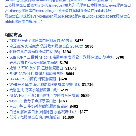
bb-lab-膠原蛋白粉
vitahalo石榴膠原蛋白果凍條
m2
bb-lab膠原蛋白
三多膠原蛋白
醇養妍
m2-美度
neocell妮兒
海洋膠原
日本膠原蛋白
ever膠原蛋白
youtheory膠原蛋白
evercollagen膠原蛋白
韓國膠原蛋白
bblab科研
膠原蛋白珍珠粉
ever-collagen
膠原凍
bblab膠原蛋白
bb-lab
bblab
bhk膠原蛋白
bblab膠原蛋白果凍
uc2
相關商品
•
加拿大低分子膠原蛋白粉隨身包 60包入
$475
•
富丘藥局 悠活原力 悠活煥妍膠原蛋白 20包/盒
$650
•
穀胱甘肽白番茄膠原蛋白錠 36g
$184
•
SunTORY 三得利 Milcolla 蜜露珂娜 台灣公司貨 膠原蛋白 隨手包
$700
•
天地合補 EXX水亮膠原美顏飲
$176
•
永豐 人可和 美分鐘 三肽膠原蛋白
$1,040
•
FINE JAPAN 四重彈力膠原蛋白粉
$699
•
BRAND'S 白蘭氏 保捷膠原錠
$620
•
WEIDER 威德 海洋膠原粉+鐵 蜂蜜檸檬口味
$1,736
•
大醫生技 德國水解膠原蛋白粉
$239
•
NOW Foods UC-II非變性二型膠原蛋白膠囊
$529
•
wooriga 低分子魚膠原蛋白粉
$163
•
Maeil 每日 牛奶神經醯胺膠原蛋白飲
$492
•
白番茄膠原蛋白果凍隨身包 水蜜桃味 14入
$177
•
低分子魚膠原蛋白濟州馬胎盤飲
$1,889