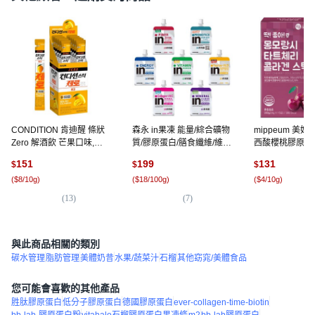
CONDITION 肯迪醒 條狀
森永 in果凍 能量/綜合礦物
mippeum 美
Zero 解酒飲 芒果口味,
質/膠原蛋白/膳食纖維/維他
西酸櫻桃膠原蛋
18g, 10個
命/牛磺酸+B群/益生菌,
300g, 1盒
151
199
131
$
$
$
180g, 6個裝, 綜合礦物質
(
$8/10g
)
(
$18/100g
)
(
$4/10g
)
(紅葡萄口味)
(
13
)
(
7
)
(
5
與此商品相關的類別
碳水管理
脂肪管理
美體奶昔
水果/蔬菜汁
石榴
其他窈窕/美體食品
您可能會喜歡的其他產品
胜肽膠原蛋白
低分子膠原蛋白
德國膠原蛋白
ever-collagen-time-biotin