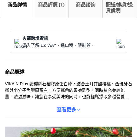
商品詳情
商品評價
(
1
)
商品諮詢
配送/換貨/退
貨說明
火箭跨境資訊
深入了解 EZ WAY、進口稅、限制等。
商品概述
VIKAIN Plus 酸櫻桃石榴膠原蛋白棒，結合土耳其酸櫻桃、西班牙石
榴與小分子魚膠原蛋白，方便攜帶的果凍劑型，隨時補充美麗能
量。酸甜滋味，讓您在享受美味的同時，也能輕鬆攝取多種營養
素。每日一包，由內而外散發健康光彩，展現自信美麗。獨立包裝
設計，方便隨身攜帶，隨時隨地補充膠原蛋白。讓您輕鬆擁有好氣
查看更多
色，隨時保持最佳狀態。