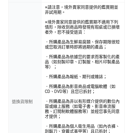
※請注意，境外賣家同意提供的鑑賞期並
非試用期。
※境外賣家同意提供的鑑賞期不適用下列
情形，除收到商品時發現有瑕疵或已損壞
者外，恕不接受退貨：
．所購產品為生鮮易腐類、保存期限很短
或您取消訂單時即將過期的產品；
．所購產品為依據您的要求而客製化的產
品（如刻製印章、訂製服、相片印製產品
等）；
．所購產品為報紙、期刊或雜誌；
．所購產品為影音商品或電腦軟體（如
CD、DVD等）且您已拆封；
．所購產品為非以有形媒介提供的數位內
退換貨限制
容或線上服務（如電子書、影音串流服
務、訂閱制軟體服務等）並經您事先同意
才提供；
．所購產品為個人衛生用品（如內衣褲、
刮鬍刀、穿戴式美甲等）且已拆封；