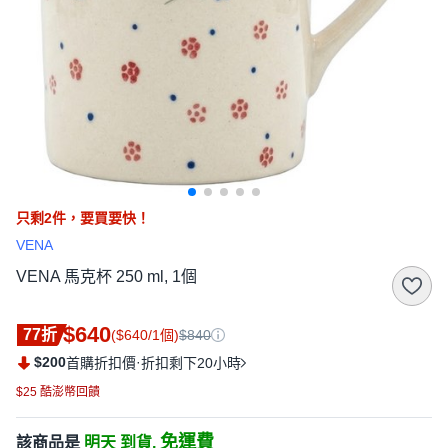
只剩
2
件，
要買要快！
VENA
VENA 馬克杯 250 ml, 1個
$640
77折
($640/1個)
$840
$200
·
首購折扣價
折扣剩下20小時
$25 酷澎幣回饋
免運費
該商品是
明天 到貨,