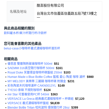
酷澎股份有限公司
名稱及地址
台灣台北市信義區信義路五段7號13樓之
一
與此商品相關的類別
飲料罐
水杯/果汁杯
隨行杯/冷飲杯
您可能會喜歡的其他產品
beluz-casa
小咖啡杯
義式濃縮咖啡杯
蛋形杯
相關商品
•
優思居 雙層隔熱玻璃咖啡杯 500ml
$51
•
SAEMMI 316真空隨行咖啡杯 500ml
$161
•
Royal Duke 芙蕾環金咖啡杯碟盤組 250ml
$103
•
Human Made x Blue Bottle Coffee 藍瓶 愛心 陶瓷 咖啡 濾杯
$980
•
MY MELODY 美樂蒂 三麗鷗 咖啡杯碟 附描金
$231
•
彩色陶瓷木托咖啡濾杯 CAKN0013YL
$149
•
TYESO 泰碩 不規則咖啡杯
$124
•
mir Star 可重複使用PC杯 540ml
$363
•
VERSACE La Greca 經典義式濃縮咖啡杯 + 杯碟組
$7,120
•
VERSACE 義式濃縮咖啡杯盤組
$8,839
•
Blender Bottle Tritan 哈利波特 環保隨行杯 28oz
$399