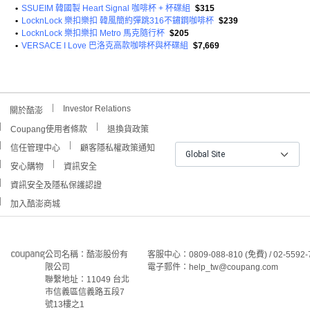
•
SSUEIM 韓國製 Heart Signal 咖啡杯 + 杯碟組
$315
•
LocknLock 樂扣樂扣 韓風簡約彈跳316不鏽鋼咖啡杯
$239
•
LocknLock 樂扣樂扣 Metro 馬克隨行杯
$205
•
VERSACE I Love 巴洛克高款咖啡杯與杯碟組
$7,669
Investor Relations
關於酷澎
Coupang使用者條款
退換貨政策
信任管理中心
顧客隱私權政策通知
Global Site
安心購物
資訊安全
資訊安全及隱私保護認證
加入酷澎商城
公司名稱：酷澎股份有
客服中心：0809-088-810 (免費) / 02-5592-
限公司
電子郵件：help_tw@coupang.com
聯繫地址：11049 台北
市信義區信義路五段7
號13樓之1