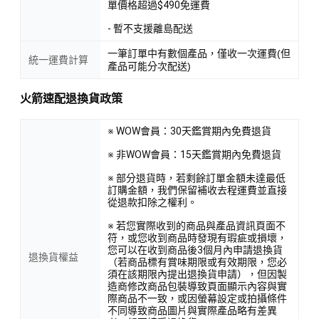
單價格超過$490免運費
- 暫不支援離島配送
一筆訂單中有數個產品，僅收一次運費(但
統一運費計算
產品可能分次配送)
火箭速配退換貨政策
※ WOW會員：30天鑑賞期內免費退貨
※ 非WOW會員：15天鑑賞期內免費退貨
※ 部分退貨時，若剩餘訂單金額未達最低
訂購金額，我們保留補收去程運費並直接
從退款扣除之權利。
※ 若您實際收到的商品與產品資訊頁面不
符，或您收到商品時發現有瑕疵或損壞，
您可以在收到商品後3個月內申請退換貨
退換貨權益
（若商品標有賞味期限或有效期限，您必
須在該期限內提出退換貨申請），但因製
造商修改商品包裝導致頁面顯示內容與實
際商品不一致，或因螢幕設定或拍攝條件
不同導致商品圖片與實際產品略有差異