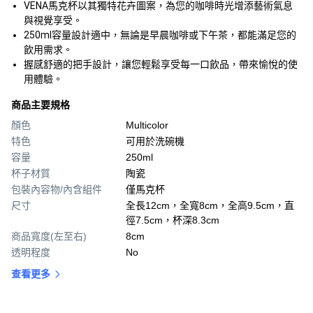
VENA馬克杯以其獨特花卉圖案，為您的咖啡時光增添藝術氣息
與視覺享受。
250ml容量設計適中，無論是早晨咖啡或下午茶，都能滿足您的
飲用需求。
握感舒適的把手設計，讓您輕鬆享受每一口飲品，帶來愉悅的使
用體驗。
商品主要規格
顏色
Multicolor
特色
可用於洗碗機
容量
250ml
杯子材質
陶瓷
包裝內容物/內含組件
僅馬克杯
尺寸
全長12cm，全寬8cm，全高9.5cm，直
徑7.5cm，杯深8.3cm
商品寬度(左至右)
8cm
透明程度
No
查看更多