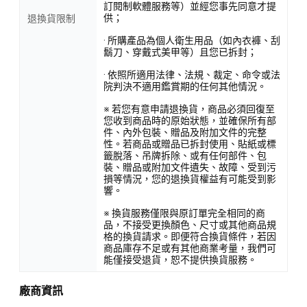
訂閱制軟體服務等）並經您事先同意才提
供；
退換貨限制
· 所購產品為個人衛生用品（如內衣褲、刮
鬍刀、穿戴式美甲等）且您已拆封；
· 依照所適用法律、法規、裁定、命令或法
院判決不適用鑑賞期的任何其他情況。
※ 若您有意申請退換貨，商品必須回復至
您收到商品時的原始狀態，並確保所有部
件、內外包裝、贈品及附加文件的完整
性。若商品或贈品已拆封使用、貼紙或標
籤脫落、吊牌拆除、或有任何部件、包
裝、贈品或附加文件遺失、故障、受到污
損等情況，您的退換貨權益有可能受到影
響。
※ 換貨服務僅限與原訂單完全相同的商
品，不接受更換顏色、尺寸或其他商品規
格的換貨請求。即便符合換貨條件，若因
商品庫存不足或有其他商業考量，我們可
能僅接受退貨，恕不提供換貨服務。
廠商資訊