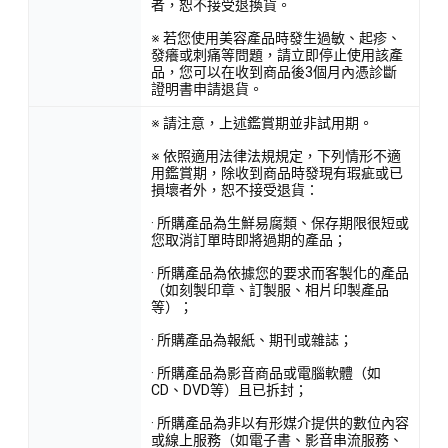
者，恕不接受退換貨。
※ 若您使用美容產品時發生過敏、起疹、
發癢或刺痛等問題，請立即停止使用該產
品，您可以在收到商品後3個月內憑診斷
證明書申請退貨。
※ 請注意，上述鑑賞期並非試用期。
※ 依照適用法律法規規定，下列情形不適
用鑑賞期，除收到商品時發現有瑕疵或已
損壞者外，恕不接受退貨：
· 所購產品為生鮮易腐類、保存期限很短或
您取消訂單時即將過期的產品；
· 所購產品為依據您的要求而客製化的產品
（如刻製印章、訂製服、相片印製產品
等）；
· 所購產品為報紙、期刊或雜誌；
· 所購產品為影音商品或電腦軟體（如
CD、DVD等）且已拆封；
· 所購產品為非以有形媒介提供的數位內容
或線上服務（如電子書、影音串流服務、