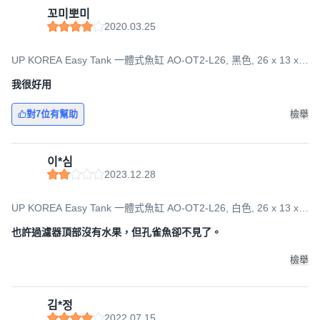
꼬미뽀미
2020.03.25
UP KOREA Easy Tank 一體式魚缸 AO-OT2-L26, 黑色, 26 x 13 x
29.8 cm
我很好用
對7位有幫助
檢舉
이*심
簡約時尚的設計，讓您輕鬆打造療癒水景，為居家生活增添一
2023.12.28
抹自然風情。魚缸採用高品質玻璃材質，堅固耐用，不易刮
傷。安裝簡易，方便維護，是您打造理想水族箱的完美選擇。
UP KOREA Easy Tank 一體式魚缸 AO-OT2-L26, 白色, 26 x 13 x
29.8 cm
也許過濾器頂部沒有水果，但孔雀魚卻不見了。
<產品資訊皆由跨境廠商提供，
產品資訊部分文字係由AI產出
，
檢舉
翻譯內容僅供參考，相關說明應以實際產品標示資訊為準>
김*정
2022.07.15