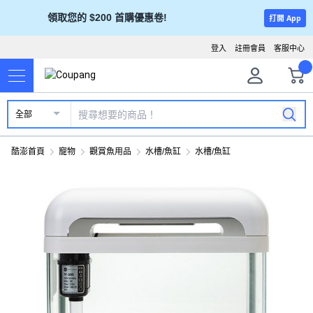
領取您的 $200 首購優惠卷!
打開 App
登入
註冊會員
客服中心
全部
酷澎首頁
寵物
觀賞魚用品
水槽/魚缸
水槽/魚缸