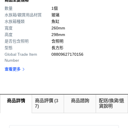
商品主要規格
數量
1個
水族箱/觀賞用品材質
玻璃
水族箱種類
魚缸
寬度
260mm
高度
298mm
是否包含照明
含照明
型態
長方形
Global Trade Item
08809627170156
Number
查看更多
商品詳情
商品評價
(
3
商品諮詢
配送/換貨/退
7
)
貨說明