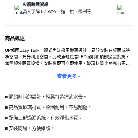
火箭跨境資訊
深入了解 EZ WAY、進口稅、限制等。
商品概述
UP韓國Easy Tank一體式魚缸採用纖薄設計，易於安裝在桌面或狹
窄空間，充分利用空間。此款魚缸包含LED照明和頂部過濾系統，
無需額外購買設備，安裝後即可立即使用。玻璃材質比壓克力更耐
刮，透明度更高，方便觀賞魚類。內置節能LED燈提供明亮照明，
並配有調光開關，可輕鬆調節亮度。頂部過濾系統能有效過濾雜
查看更多
質，保持水質清潔，為魚類提供健康的生活環境。
■ 簡約時尚的設計，輕鬆打造療癒水景。
■ 高品質玻璃材質，堅固耐用，不易刮傷。
■ 配備上部過濾系統，有效淨化水質。
■ 安裝簡易，方便維護。