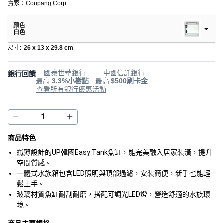
賣家：
Coupang Corp.
顏色
白色
尺寸
:
26 x 13 x 29.8 cm
國泰世華銀行
中國信託銀行
銀行回饋
最高
3.3%小樹點
最高
$500刷卡金
查看所有銀行優惠活動
商品特色
纖薄設計的UP韓國Easy Tank魚缸，能完美融入居家裝潢，提升
空間質感。
一體式水族箱包含LED照明與頂部過濾，安裝簡便，新手也能輕
鬆上手。
玻璃材質魚缸耐刮耐磨，搭配可調光LED燈，營造舒適的水族環
境。