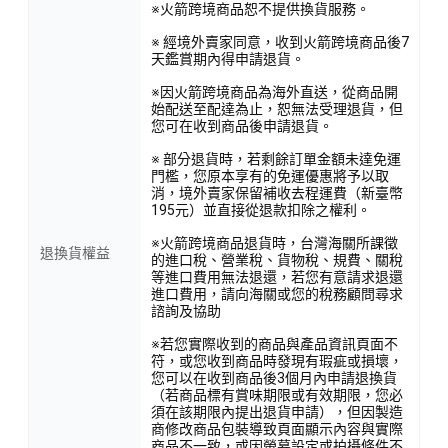
※火箭跨境商品恕不提供換貨服務。
※ 經境外賣家同意，收到火箭跨境商品後7
天鑑賞期內得申請退貨。
※因火箭跨境商品為海外直送，從商品開
始配送至配達為止，恕無法受理退貨，但
您可在收到商品後申請退貨。
※ 部分退貨時，若剩餘訂單金額未達免運
門檻，您原本享有的免運優惠將予以取
消，境外賣家保留補收去程運費（新臺幣
195元）並直接從退款扣除之權利。
※火箭跨境商品退貨時，台灣海關所課徵
退換貨權益
的進口稅、營業稅、貨物稅、規費、關稅
等進口費用無法退還，若您有意請求退還
進口費用，請向海關或您的稅務顧問尋求
諮詢及協助
※若您實際收到的商品與產品資訊頁面不
符，或您收到商品時發現有瑕疵或損壞，
您可以在收到商品後3個月內申請退換貨
（若商品標有賞味期限或有效期限，您必
須在該期限內提出退貨申請），但因製造
商修改商品包裝導致頁面顯示內容與實際
商品不一致，或因螢幕設定或拍攝條件不