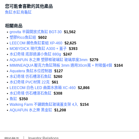
您可能會喜歡的其他產品
魚缸
水缸
烏龜缸
相關商品
•
grovita 半圓開放式魚缸 BGT-30
$1,562
•
塑膠Rico魚缸組
$602
•
LEECOM 赭色魚缸套組 XP-460
$2,625
•
MOBYDICK 現代魚缸 A300 + 蓋子
$393
•
水幻奇境 底部過濾小魚缸 880g
$247
•
AQUAFUN 水之樂 塑膠框玻璃缸 玻璃厚度3mm
$279
•
MIMINEAQUA 壓克力魚缸隔板 3mm 適用30cm寬 + 附吸盤4個
$164
•
Aquatera 魚缸水位控制器
$127
•
水幻奇境 仿石槽滾石魚缸
$260
•
水幻奇境 PVC材質 22克
$61
•
LEECOM 白色 LED 曲面水族箱 XC-460
$2,866
•
水幻奇境 仿石槽滾石魚缸
$308
•
魚缸
$350
•
Walking Farm 不鏽鋼魚缸玻璃蓋支架 4入
$154
•
AQUAFUN 水之樂 黑金缸
$1,208
Investor Relations