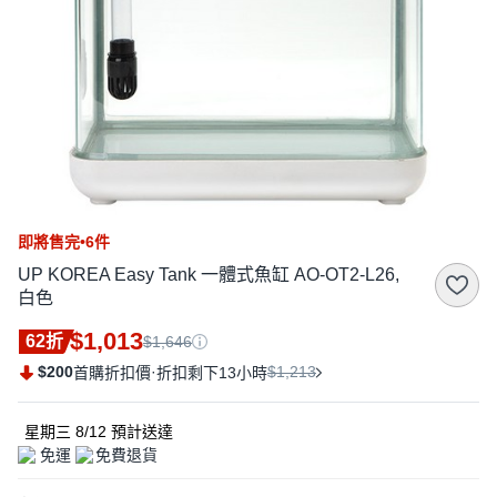
即將售完•6件
UP KOREA Easy Tank 一體式魚缸 AO-OT2-L26,
白色
$1,013
62折
$1,646
$200
·
$1,213
首購折扣價
折扣剩下13小時
星期三 8/12
預計送達
免運
免費退貨