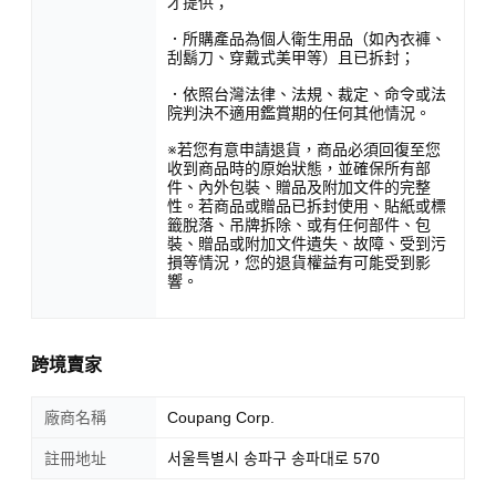
才提供；
．所購產品為個人衛生用品（如內衣褲、
刮鬍刀、穿戴式美甲等）且已拆封；
．依照台灣法律、法規、裁定、命令或法
院判決不適用鑑賞期的任何其他情況。
※若您有意申請退貨，商品必須回復至您
收到商品時的原始狀態，並確保所有部
件、內外包裝、贈品及附加文件的完整
性。若商品或贈品已拆封使用、貼紙或標
籤脫落、吊牌拆除、或有任何部件、包
裝、贈品或附加文件遺失、故障、受到污
損等情況，您的退貨權益有可能受到影
響。
跨境賣家
廠商名稱
Coupang Corp.
註冊地址
서울특별시 송파구 송파대로 570