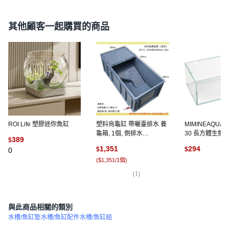
其他顧客一起購買的商品
ROI Life 塑膠迷你魚缸
塑料烏龜缸 帶曬臺排水 養
MIMINEAQUA
龜箱, 1個, 側排水
30 長方體生態
389
$
80*40*28cm套餐白色
缸, 單一顏色
1,351
294
$
$
0
(
$1,351/1個
)
(
4
(
1
)
與此商品相關的類別
水槽/魚缸墊
水槽/魚缸配件
水槽/魚缸組