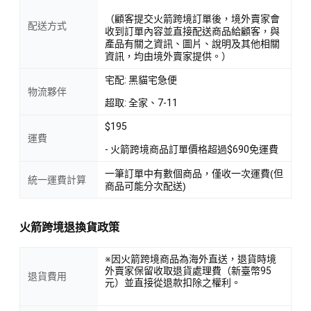
（顧客提交火箭跨境訂單後，境外賣家會
配送方式
收到訂單內容並直接配送商品給顧客，與
產品有關之資訊、圖片、說明及其他相關
資訊，均由境外賣家提供。）
宅配: 黑貓宅急便
物流夥伴
超取: 全家、7-11
$195
運費
- 火箭跨境商品訂單價格超過$690免運費
一筆訂單中有數個商品，僅收一次運費(但
統一運費計算
商品可能分次配送)
火箭跨境退換貨政策
※因火箭跨境商品為海外直送，退貨時境
外賣家保留收取退貨處理費（新臺幣95
退貨費用
元）並直接從退款扣除之權利。