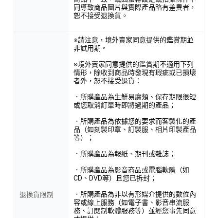
同導致商品圖片與實際產品略有差異者，
恕不接受退換貨。
※請注意，境外賣家同意提供的鑑賞期並
非試用期。
※境外賣家同意提供的鑑賞期不適用下列
情形，除收到商品時發現有瑕疵或已損壞
者外，恕不接受退貨：
．所購產品為生鮮易腐類、保存期限很短
或您取消訂單時即將過期的產品；
．所購產品為依據您的要求而客製化的產
品（如刻製印章、訂製服、相片印製產品
等）；
．所購產品為報紙、期刊或雜誌；
．所購產品為影音商品或電腦軟體（如
CD、DVD等）且您已拆封；
．所購產品為非以有形媒介提供的數位內
退換貨限制
容或線上服務（如電子書、影音串流服
務、訂閱制軟體服務等）並經您事先同意