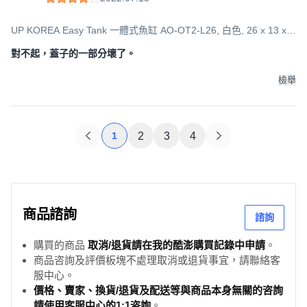
UP KOREA Easy Tank 一體式魚缸 AO-OT2-L26, 白色, 26 x 13 x
29.8 cm
對不起，蓋子的一部分壞了。
檢舉
1
2
3
4
商品諮詢
諮詢
購買的商品
取消/退貨請在我的酷澎購買記錄中申請
。
商品咨詢及評價板塊不處理取消或退貨事宜，請聯絡客
服中心。
價格、賣家、換貨/退貨及配送等與商品本身無關的咨詢
請使用客服中心的1:1咨詢
。