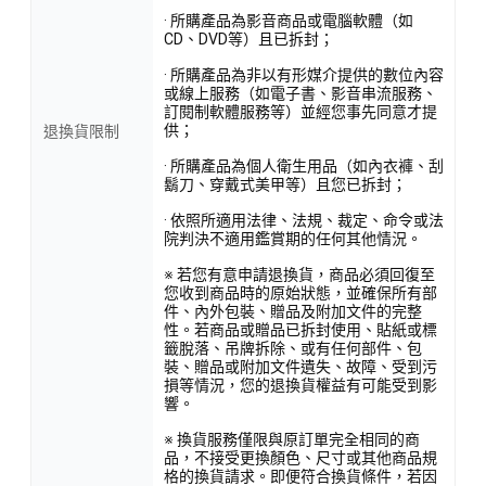
· 所購產品為影音商品或電腦軟體（如
CD、DVD等）且已拆封；
· 所購產品為非以有形媒介提供的數位內容
或線上服務（如電子書、影音串流服務、
訂閱制軟體服務等）並經您事先同意才提
供；
退換貨限制
· 所購產品為個人衛生用品（如內衣褲、刮
鬍刀、穿戴式美甲等）且您已拆封；
· 依照所適用法律、法規、裁定、命令或法
院判決不適用鑑賞期的任何其他情況。
※ 若您有意申請退換貨，商品必須回復至
您收到商品時的原始狀態，並確保所有部
件、內外包裝、贈品及附加文件的完整
性。若商品或贈品已拆封使用、貼紙或標
籤脫落、吊牌拆除、或有任何部件、包
裝、贈品或附加文件遺失、故障、受到污
損等情況，您的退換貨權益有可能受到影
響。
※ 換貨服務僅限與原訂單完全相同的商
品，不接受更換顏色、尺寸或其他商品規
格的換貨請求。即便符合換貨條件，若因