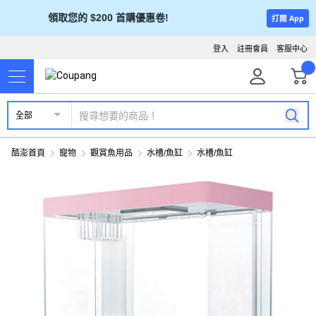
領取您的 $200 首購優惠卷!
打開 App
登入
註冊會員
客服中心
全部
酷澎首頁
寵物
觀賞魚用品
水槽/魚缸
水槽/魚缸