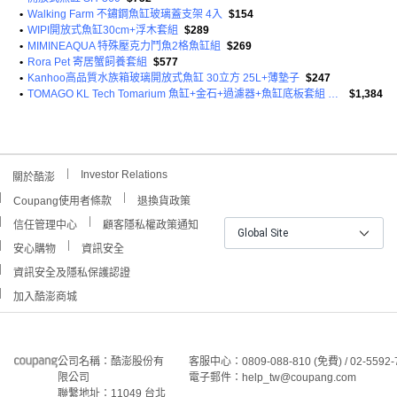
•
Walking Farm 不鏽鋼魚缸玻璃蓋支架 4入
$154
•
WIPI開放式魚缸30cm+浮木套組
$289
•
MIMINEAQUA 特殊壓克力鬥魚2格魚缸組
$269
•
Rora Pet 寄居蟹飼養套組
$577
•
Kanhoo高品質水族箱玻璃開放式魚缸 30立方 25L+薄墊子
$247
•
TOMAGO KL Tech Tomarium 魚缸+金石+過濾器+魚缸底板套組 VIEW30
$1,384
Investor Relations
關於酷澎
Coupang使用者條款
退換貨政策
信任管理中心
顧客隱私權政策通知
Global Site
安心購物
資訊安全
資訊安全及隱私保護認證
加入酷澎商城
公司名稱：酷澎股份有
客服中心：0809-088-810 (免費) / 02-5592-
限公司
電子郵件：help_tw@coupang.com
聯繫地址：11049 台北