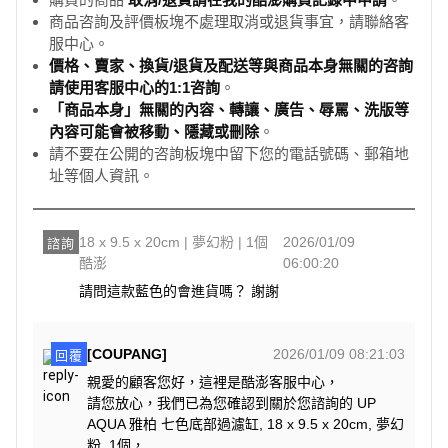
商品咨詢及評價板塊不處理取消或退貨事宜，請聯絡客
服中心。
價格、賣家、換貨/退貨及配送等與商品本身無關的咨詢
請使用客服中心的1:1咨詢
。
「商品本身」無關的內容、轉讓、廣告、辱罵、洗版等
內容可能會被移動、隱藏或刪除
。
請不要在公開的咨詢板塊中留下您的電話號碼、郵箱地
址等個人資訊。
18 x 9.5 x 20cm | 夢幻粉 | 1個
2026/01/09
諮詢
酷澎
06:00:20
請問這款藍色的會進貨嗎？ 謝謝
[COUPANG]
2026/01/09 08:21:03
回覆
親愛的顧客您好，這裡是酷澎客服中心，
請您放心，我們已為您確認到關於您諮詢的 UP
AQUA 雅柏 七色底部過濾缸, 18 x 9.5 x 20cm, 夢幻
粉, 1個，