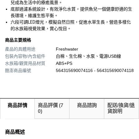
兒成為生活中的療癒風景。
底部過濾系統設計，有效淨化水質，提供魚兒一個健康舒適的生
長環境，維護生態平衡。
六段可調LED燈光，模擬自然日照，促進水草生長，營造多樣化
的水族箱視覺效果，賞心悅目。
商品主要規格
產品的具體用途
Freshwater
包裝內容物/內含組件
白棉、生化棉、水泵、電源USB線
水族箱/觀賞用品材質
ABS+PS
酷澎商品編號
564315690074116 - 564315690074118
商品詳情
商品評價
(
7
商品諮詢
配送/換貨/退
0
)
貨說明
商品概述