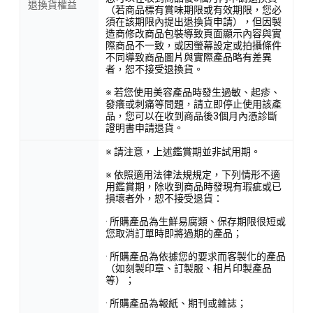
退換貨權益
（若商品標有賞味期限或有效期限，您必
須在該期限內提出退換貨申請），但因製
造商修改商品包裝導致頁面顯示內容與實
際商品不一致，或因螢幕設定或拍攝條件
不同導致商品圖片與實際產品略有差異
者，恕不接受退換貨。
※ 若您使用美容產品時發生過敏、起疹、
發癢或刺痛等問題，請立即停止使用該產
品，您可以在收到商品後3個月內憑診斷
證明書申請退貨。
※ 請注意，上述鑑賞期並非試用期。
※ 依照適用法律法規規定，下列情形不適
用鑑賞期，除收到商品時發現有瑕疵或已
損壞者外，恕不接受退貨：
· 所購產品為生鮮易腐類、保存期限很短或
您取消訂單時即將過期的產品；
· 所購產品為依據您的要求而客製化的產品
（如刻製印章、訂製服、相片印製產品
等）；
· 所購產品為報紙、期刊或雜誌；