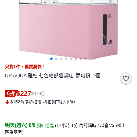
只剩
1
件，
要買要快！
UP AQUA 雅柏 七色底部過濾缸, 夢幻粉, 1個
$227
6折
$379
$152
·
首購折扣價
折扣剩下17小時
明天(週六) 8/8
預計送達
(
17小時 1分
內訂購時
/ 以臺北市松山
區為基準
)