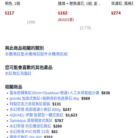
明色, 1個
蓬頭 + 替換濾芯, 1組, 金屬
背濾缸, 風格黑, 
灰
117
162
274
$
$
$
(
$162/1套
)
(
100
)
(
3
(
2,779
)
與此商品相關的類別
水槽/魚缸墊
水槽/魚缸配件
水槽/魚缸組
您可能會喜歡的其他產品
水缸
魚缸
烏龜缸
相關商品
•
基本款裸魚缸30cm+Osaeksa+側濾+人工水草套組沙灘
$838
•
grovita 加高式魚缸+裝飾用彩色造景石 4kg
$569
•
特製亞克力貝塔魚缸套裝
$131
•
水幻奇境 底部過濾小魚缸 880g
$247
•
AQUAEL 伊爾 智慧型一體式魚缸
$1,623
•
Samaqua 清景開放式魚缸
$767
•
水幻奇境 仿石槽滾石魚缸
$260
•
水幻奇境 PVC材質 22克
$61
•
開放式魚缸 SH-360
$752