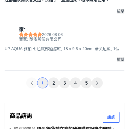
底部抽水的水管太短，水抽了一直流出來，根本無法使用。
檢舉
家*
2026.08.06
賣家: 酷澎股份有限公司
UP AQUA 雅柏 七色底部過濾缸, 18 x 9.5 x 20cm, 蒂芙尼藍, 1個
檢舉
1
2
3
4
5
商品諮詢
諮詢
購買的商品
取消/退貨請在我的酷澎購買記錄中申請
。