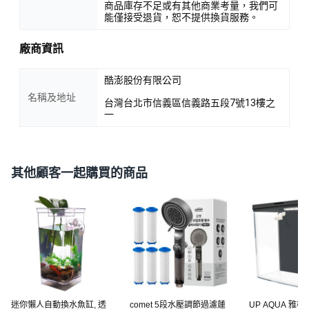
商品庫存不足或有其他商業考量，我們可
能僅接受退貨，恕不提供換貨服務。
廠商資訊
酷澎股份有限公司
名稱及地址
台灣台北市信義區信義路五段7號13樓之
一
其他顧客一起購買的商品
迷你懶人自動換水魚缸, 透
comet 5段水壓調節過濾蓮
UP AQUA 雅