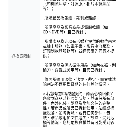
（如刻製印章、訂製服、相片印製產品
等）；
· 所購產品為報紙、期刊或雜誌；
· 所購產品為影音商品或電腦軟體（如
CD、DVD等）且已拆封；
· 所購產品為非以有形媒介提供的數位內容
或線上服務（如電子書、影音串流服務、
訂閱制軟體服務等）並經您事先同意才提
供；
退換貨限制
· 所購產品為個人衛生用品（如內衣褲、刮
鬍刀、穿戴式美甲等）且您已拆封；
· 依照所適用法律、法規、裁定、命令或法
院判決不適用鑑賞期的任何其他情況。
※ 若您有意申請退換貨，商品必須回復至
您收到商品時的原始狀態，並確保所有部
件、內外包裝、贈品及附加文件的完整
性。若商品或贈品已拆封使用、貼紙或標
籤脫落、吊牌拆除、或有任何部件、包
裝、贈品或附加文件遺失、故障、受到污
損等情況，您的退換貨權益有可能受到影