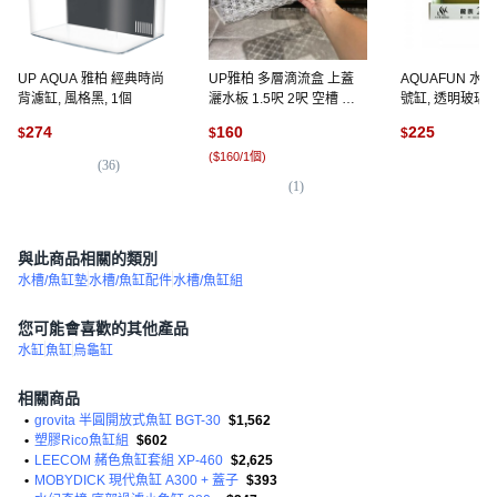
UP AQUA 雅柏 經典時尚
UP雅柏 多層滴流盒 上蓋
AQUAFUN 水
背濾缸, 風格黑, 1個
灑水板 1.5呎 2呎 空槽 上
號缸, 透明玻璃, 
部過濾槽專用 魚缸過濾設
274
160
225
$
$
$
備, 1個, 2呎滴流盒【超商
(
$160/1個
)
限一個】
(
36
)
(
2
(
1
)
與此商品相關的類別
水槽/魚缸墊
水槽/魚缸配件
水槽/魚缸組
您可能會喜歡的其他產品
水缸
魚缸
烏龜缸
相關商品
•
grovita 半圓開放式魚缸 BGT-30
$1,562
•
塑膠Rico魚缸組
$602
•
LEECOM 赭色魚缸套組 XP-460
$2,625
•
MOBYDICK 現代魚缸 A300 + 蓋子
$393