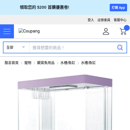
領取您的 $200 首購優惠卷!
打開 App
登入
註冊會員
客服中心
全部
酷澎首頁
寵物
觀賞魚用品
水槽/魚缸
水槽/魚缸