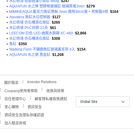
•
水幻奇境 底部過濾小魚缸 880g
$247
•
AQUAFUN 水之樂 塑膠框玻璃缸 玻璃厚度3mm
$279
•
MIMINEAQUA 壓克力魚缸隔板 3mm 適用30cm寬 + 附吸盤4個
$164
•
Aquatera 魚缸水位控制器
$127
•
水幻奇境 仿石槽滾石魚缸
$260
•
水幻奇境 PVC材質 22克
$61
•
LEECOM 白色 LED 曲面水族箱 XC-460
$2,866
•
水幻奇境 仿石槽滾石魚缸
$308
•
魚缸
$350
•
Walking Farm 不鏽鋼魚缸玻璃蓋支架 4入
$154
•
AQUAFUN 水之樂 黑金缸
$1,208
Investor Relations
關於酷澎
Coupang使用者條款
退換貨政策
信任管理中心
顧客隱私權政策通知
Global Site
安心購物
資訊安全
資訊安全及隱私保護認證
加入酷澎商城