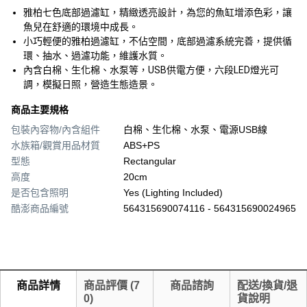
雅柏七色底部過濾缸，精緻透亮設計，為您的魚缸增添色彩，讓
魚兒在舒適的環境中成長。
小巧輕便的雅柏過濾缸，不佔空間，底部過濾系統完善，提供循
環、抽水、過濾功能，維護水質。
內含白棉、生化棉、水泵等，USB供電方便，六段LED燈光可
調，模擬日照，營造生態造景。
商品主要規格
包裝內容物/內含組件
白棉、生化棉、水泵、電源USB線
水族箱/觀賞用品材質
ABS+PS
型態
Rectangular
高度
20cm
是否包含照明
Yes (Lighting Included)
酷澎商品編號
564315690074116 - 564315690024965
商品詳情
商品評價
(
7
商品諮詢
配送/換貨/退
0
)
貨說明