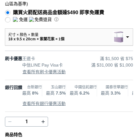
山區為基準
)
購買火箭配送商品金額達$490 即享免運費
免運
免費退貨
尺寸 × 顏色 × 數量
18 x 9.5 x 20cm × 紫蘭花紫 × 1個
刷卡優惠
王道卡
滿 $1,500 省 $75
中信LINE Pay Visa卡
滿 $31,000 省 $1,000
查看所有刷卡優惠活動
銀行回饋
台新銀行
玉山銀行
中國信託銀行
國泰世華銀行
最高
8%
最高
7.5%
最高
6.2%
最高
3.3%
最
查看所有銀行優惠活動
商品特色