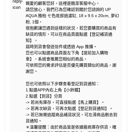
親愛的顧客您好，這裡是酷澎客服中心，
請您放心，我們已為您確認到關於您諮詢的 UP
AQUA 雅柏 七色底部過濾缸, 18 x 9.5 x 20cm, 夢幻
粉, 1個，
很抱歉讓您遇到這樣的狀況，若您要購買的商品有
缺貨的情形，可以在商品頁面點選【登記補貨通
知】，
屆時到貨會發送信件或透過 App 推播。
您也可以點選商品頁面左下角【提前加入購物
車】，系統會推薦您相似的商品，
可依照您的需求評估是否優先購買類似的商品，謝
謝您。
您也可依照以下步驟查看登記到貨通知：
1.點選APP內右上角【小鈴鐺】
2.點選【到貨】分頁
-> 若尚有庫存，可直接點選【馬上購買】。
-> 若再次缺貨，可再次點選【登記到貨通知】。
-> 若已無需追蹤商品補貨狀況，可左滑商品刪去到
貨通知。
＊溫馨提醒：由於商品皆是依據廠商庫存供貨，確