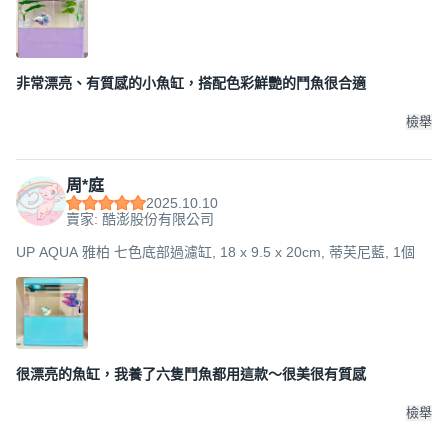
非常漂亮、有質感的小魚缸，搭配色彩鮮艷的鬥魚很合適
檢舉
周*庭
2025.10.10
賣家: 酷澎股份有限公司
UP AQUA 雅柏 七色底部過濾缸, 18 x 9.5 x 20cm, 蒂芙尼藍, 1個
很漂亮的魚缸，我養了六隻鬥魚都用這款～很美很有質感
檢舉