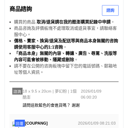
商品諮詢
諮詢
購買的商品
取消/退貨請在我的酷澎購買記錄中申請
。
商品咨詢及評價板塊不處理取消或退貨事宜，請聯絡客
服中心。
價格、賣家、換貨/退貨及配送等與商品本身無關的咨詢
請使用客服中心的1:1咨詢
。
「商品本身」無關的內容、轉讓、廣告、辱罵、洗版等
內容可能會被移動、隱藏或刪除
。
請不要在公開的咨詢板塊中留下您的電話號碼、郵箱地
址等個人資訊。
18 x 9.5 x 20cm | 夢幻粉 | 1個
2026/01/09
諮詢
酷澎
06:00:20
請問這款藍色的會進貨嗎？ 謝謝
[COUPANG]
2026/01/09 08:21:03
回覆