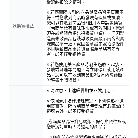
從退款扣除之權利。
※ 若您實際收到的商品與產品資訊頁面不
符，或您收到商品時發現有瑕疵或損壞，
您可以在收到商品後3個月內申請退換貨
退換貨權益
（若商品標有賞味期限或有效期限，您必
須在該期限內提出退換貨申請），但因製
造商修改商品包裝導致頁面顯示內容與實
際商品不一致，或因螢幕設定或拍攝條件
不同導致商品圖片與實際產品略有差異
者，恕不接受退換貨。
※ 若您使用美容產品時發生過敏、起疹、
發癢或刺痛等問題，請立即停止使用該產
品，您可以在收到商品後3個月內憑診斷
證明書申請退貨。
※ 請注意，上述鑑賞期並非試用期。
※ 依照適用法律法規規定，下列情形不適
用鑑賞期，除收到商品時發現有瑕疵或已
損壞者外，恕不接受退貨：
· 所購產品為生鮮易腐類、保存期限很短或
您取消訂單時即將過期的產品；
· 所購產品為依據您的要求而客製化的產品