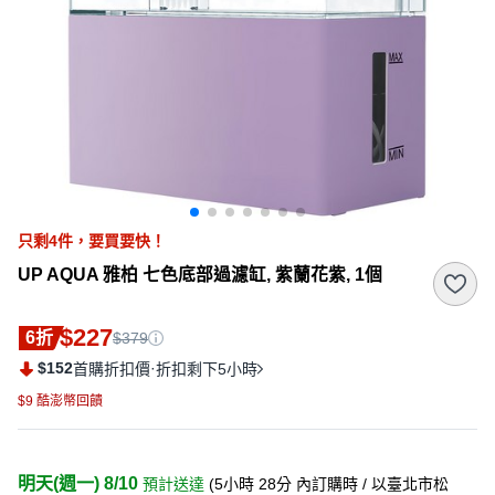
只剩
4
件，
要買要快！
UP AQUA 雅柏 七色底部過濾缸, 紫蘭花紫, 1個
$227
6折
$379
$152
·
首購折扣價
折扣剩下5小時
$9 酷澎幣回饋
明天(週一) 8/10
預計送達
(
5小時 28分
內訂購時
/ 以臺北市松