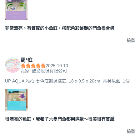
非常漂亮、有質感的小魚缸，搭配色彩鮮艷的鬥魚很合適
檢舉
周*庭
2025.10.10
賣家: 酷澎股份有限公司
UP AQUA 雅柏 七色底部過濾缸, 18 x 9.5 x 20cm, 蒂芙尼藍, 1個
很漂亮的魚缸，我養了六隻鬥魚都用這款～很美很有質感
檢舉