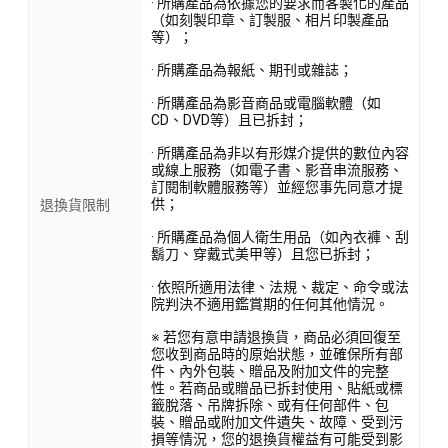
· 所購產品為依據您的要求而客製化的產品
（如刻製印章、訂製服、相片印製產品
等）；
· 所購產品為報紙、期刊或雜誌；
· 所購產品為影音商品或電腦軟體（如
CD、DVD等）且已拆封；
· 所購產品為非以有形媒介提供的數位內容
或線上服務（如電子書、影音串流服務、
訂閱制軟體服務等）並經您事先同意才提
供；
退換貨限制
· 所購產品為個人衛生用品（如內衣褲、刮
鬍刀、穿戴式美甲等）且您已拆封；
· 依照所適用法律、法規、裁定、命令或法
院判決不適用鑑賞期的任何其他情況。
※ 若您有意申請退換貨，商品必須回復至
您收到商品時的原始狀態，並確保所有部
件、內外包裝、贈品及附加文件的完整
性。若商品或贈品已拆封使用、貼紙或標
籤脫落、吊牌拆除、或有任何部件、包
裝、贈品或附加文件遺失、故障、受到污
損等情況，您的退換貨權益有可能受到影