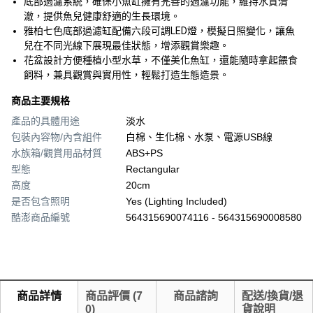
底部過濾系統，確保小魚缸擁有完善的過濾功能，維持水質清
澈，提供魚兒健康舒適的生長環境。
雅柏七色底部過濾缸配備六段可調LED燈，模擬日照變化，讓魚
兒在不同光線下展現最佳狀態，增添觀賞樂趣。
花盆設計方便種植小型水草，不僅美化魚缸，還能隨時拿起餵食
飼料，兼具觀賞與實用性，輕鬆打造生態造景。
商品主要規格
產品的具體用途
淡水
包裝內容物/內含組件
白棉、生化棉、水泵、電源USB線
水族箱/觀賞用品材質
ABS+PS
型態
Rectangular
高度
20cm
是否包含照明
Yes (Lighting Included)
酷澎商品編號
564315690074116 - 564315690008580
商品詳情
商品評價
(
7
商品諮詢
配送/換貨/退
0
)
貨說明