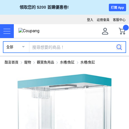
領取您的 $200 首購優惠卷!
打開 App
登入
註冊會員
客服中心
全部
酷澎首頁
寵物
觀賞魚用品
水槽/魚缸
水槽/魚缸