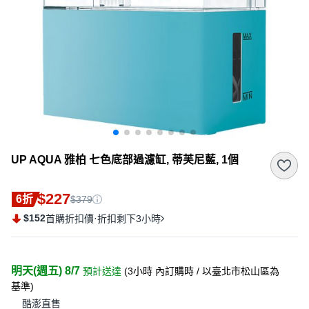
UP AQUA 雅柏 七色底部過濾缸, 蒂芙尼藍, 1個
$227
6折
$379
$152
·
首購折扣價
折扣剩下3小時
明天(週五) 8/7
預計送達
(
3小時
內訂購時
/ 以臺北市松山區為
基準
)
酷澎直售