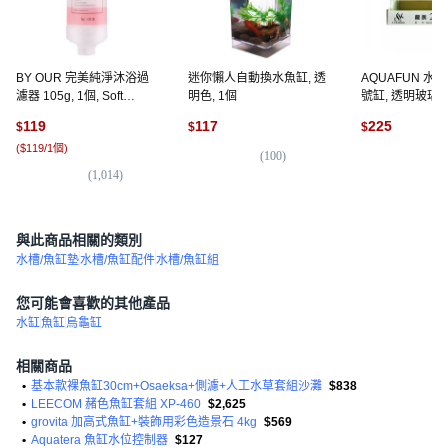
BY OUR 完美純淨沐浴過
迷你懶人自動換水魚缸, 透
AQUAFUN 水
濾器 105g, 1個, Soft
明色, 1個
號缸, 透明玻璃, 
Cotton
119
117
225
$
$
$
(
$119/1個
)
(
100
)
(
1
(
1,014
)
與此商品相關的類別
水槽/魚缸墊
水槽/魚缸配件
水槽/魚缸組
您可能會喜歡的其他產品
水缸
魚缸
烏龜缸
相關商品
•
基本款裸魚缸30cm+Osaeksa+側濾+人工水草套組沙灘
$838
•
LEECOM 赭色魚缸套組 XP-460
$2,625
•
grovita 加高式魚缸+裝飾用彩色造景石 4kg
$569
•
Aquatera 魚缸水位控制器
$127