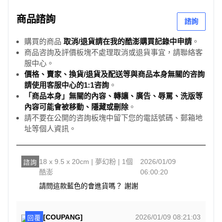
商品諮詢
諮詢
購買的商品
取消/退貨請在我的酷澎購買記錄中申請
。
商品咨詢及評價板塊不處理取消或退貨事宜，請聯絡客
服中心。
價格、賣家、換貨/退貨及配送等與商品本身無關的咨詢
請使用客服中心的1:1咨詢
。
「商品本身」無關的內容、轉讓、廣告、辱罵、洗版等
內容可能會被移動、隱藏或刪除
。
請不要在公開的咨詢板塊中留下您的電話號碼、郵箱地
址等個人資訊。
18 x 9.5 x 20cm | 夢幻粉 | 1個
2026/01/09
諮詢
酷澎
06:00:20
請問這款藍色的會進貨嗎？ 謝謝
[COUPANG]
2026/01/09 08:21:03
回覆