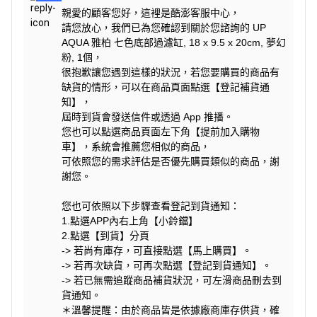
親愛的顧客您好，這裡是酷澎客服中心，
請您放心，我們已為您確認到關於您諮詢的 UP
AQUA 雅柏 七色底部過濾缸, 18 x 9.5 x 20cm, 夢幻
粉, 1個，
很抱歉讓您遇到這樣的狀況，若您要購買的商品有
缺貨的情形，可以在商品頁面點選【登記補貨通
知】，
屆時到貨會發送信件或透過 App 推播。
您也可以點選商品頁面左下角【提前加入購物
車】，系統會推薦您相似的商品，
可依照您的需求評估是否優先購買類似的商品，謝
謝您。
您也可依照以下步驟查看登記到貨通知：
1.點選APP內右上角【小鈴鐺】
2.點選【到貨】分頁
-> 若尚有庫存，可直接點選【馬上購買】。
-> 若再次缺貨，可再次點選【登記到貨通知】。
-> 若已無需追蹤商品補貨狀況，可左滑商品刪去到
貨通知。
＊溫馨提醒：由於商品皆是依據廠商庫存供貨，確