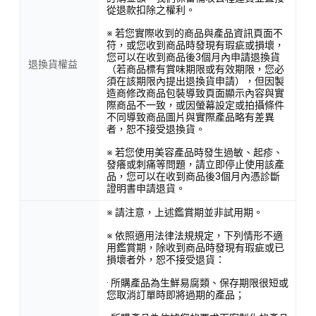
從退款扣除之權利。
※ 若您實際收到的商品與產品資訊頁面不
符，或您收到商品時發現有瑕疵或損壞，
您可以在收到商品後3個月內申請退換貨
退換貨權益
（若商品標有賞味期限或有效期限，您必
須在該期限內提出退換貨申請），但因製
造商修改商品包裝導致頁面顯示內容與實
際商品不一致，或因螢幕設定或拍攝條件
不同導致商品圖片與實際產品略有差異
者，恕不接受退換貨。
※ 若您使用美容產品時發生過敏、起疹、
發癢或刺痛等問題，請立即停止使用該產
品，您可以在收到商品後3個月內憑診斷
證明書申請退貨。
※ 請注意，上述鑑賞期並非試用期。
※ 依照適用法律法規規定，下列情形不適
用鑑賞期，除收到商品時發現有瑕疵或已
損壞者外，恕不接受退貨：
· 所購產品為生鮮易腐類、保存期限很短或
您取消訂單時即將過期的產品；