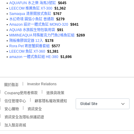
•
AQUAFUN 水之樂 海馬3號缸
$645
•
LEECOM 推薦魚缸 XT-300
$1,362
•
Samaqua 清景開放式魚缸
$767
•
水幻奇境 圓弧小魚缸 普通款
$279
•
Amazon 設計一體式魚缸 MONO-320
$941
•
AQUAB 水族館生物包裝用袋
$91
•
MIMINEAQUA 特殊壓克力鬥魚2格魚缸組
$269
•
隔板橡膠固定器 12入
$178
•
Rora Pet 寄居蟹飼養套組
$577
•
LEECOM 魚缸 XT-360
$1,381
•
amazon 一體式魚缸組 HE-380
$1,696
Investor Relations
關於酷澎
Coupang使用者條款
退換貨政策
信任管理中心
顧客隱私權政策通知
Global Site
安心購物
資訊安全
資訊安全及隱私保護認證
加入酷澎商城