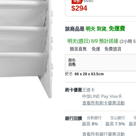
6折
$490
294
$
免運費
該商品是
明天 到貨,
明天(週日) 8/9
預計送達
(
2小時 
酷澎直售
免運
免費退貨
顏色
白色
尺寸
:
66 x 28 x 63.5cm
刷卡優惠
王道卡
中信LINE Pay Visa卡
查看所有刷卡優惠活動
銀行回饋
台新銀行
玉山銀行
最高
8%
最高
7.5%
最
查看所有銀行優惠活動