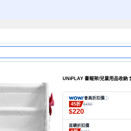
UNiPLAY 書報架/兒童用品收納 含
會員折扣價
45折
$490
220
$
首購折扣價