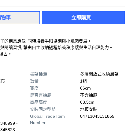
購物車
立即購買
孩子的創意想像, 同時培養手眼協調與小肌肉發展。
納與閱讀習慣, 藉由自主收納過程培養秩序感與生活自理能力。
穩固。
書架種類
多層開放式收納層架
龍布
數量
1組
寬度
66cm
是否有抽屜
不含抽屜
商品高度
63.5cm
安裝固定型態
地板安裝
Global Trade Item
04713043131865
Number
348999 -
0845823