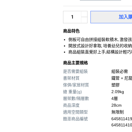
加入
商品特色
側板可自由拼接組裝軟積木, 激發
開放式設計好拿取, 培養幼兒的收
商品組裝直覺好上手,結構設計輕巧
商品主要規格
是否需要組裝
組裝必需
書架材質
鐵管 + 尼
傢俱/家居材質
塑膠
總 重量(g)
2.09kg
層架數/隔層數
4層
商品深度
28cm
適用空間類型
無限制
酷澎商品編號
645811419
64581141