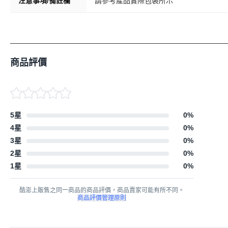
注意事項/備註欄
請參考產品實際包裝所示
商品評價
5星
0
%
4星
0
%
3星
0
%
2星
0
%
1星
0
%
酷澎上販售之同一商品的商品評價，商品賣家可能有所不同。
商品評價管理原則