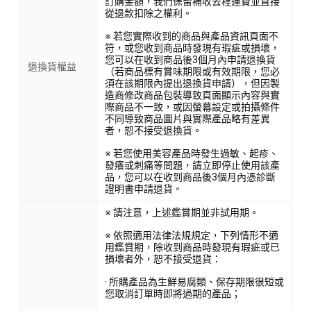
訂購金額，我們保留補收去程運費並直接
從退款扣除之權利。
※ 若您實際收到的商品與產品資訊頁面不
符，或您收到商品時發現有瑕疵或損壞，
您可以在收到商品後3個月內申請退換貨
退換貨權益
（若商品標有賞味期限或有效期限，您必
須在該期限內提出退換貨申請），但因製
造商修改商品包裝導致頁面顯示內容與實
際商品不一致，或因螢幕設定或拍攝條件
不同導致商品圖片與實際產品略有差異
者，恕不接受退換貨。
※ 若您使用美容產品時發生過敏、起疹、
發癢或刺痛等問題，請立即停止使用該產
品，您可以在收到商品後3個月內憑診斷
證明書申請退貨。
※ 請注意，上述鑑賞期並非試用期。
※ 依照適用法律法規規定，下列情形不適
用鑑賞期，除收到商品時發現有瑕疵或已
損壞者外，恕不接受退貨：
· 所購產品為生鮮易腐類、保存期限很短或
您取消訂單時即將過期的產品；