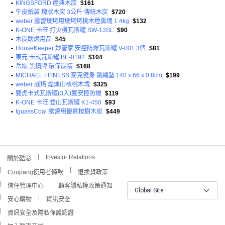
•
KINGSFORD 經典木炭
$161
•
牛皮紙袋 塊狀木炭 3公斤 傳統木炭
$720
•
weber 露營燒烤用燒烤烤桃木煙熏塊 1.4kg
$132
•
K-ONE 卡旺 打火機瓦斯罐 SW-13SL
$90
•
木炭助燃用品
$45
•
HouseKeeper 妙管家 安控防爆瓦斯罐 V-001 3個
$81
•
東元 卡式瓦斯罐 BE-0192
$104
•
岳紘 黑鑽牌 環保炭精
$168
•
MICHAEL FITNESS 麥克健身 跳繩墊 140 x 66 x 0.8cm
$199
•
weber 威焙 煙燻山核桃木塊
$325
•
雙虎卡式瓦斯罐(3入)雙安控防爆
$119
•
K-ONE 卡旺 登山瓦斯罐 K1-450
$93
•
IguassCoal 露營用優質桉樹木炭
$449
Investor Relations
關於酷澎
Coupang使用者條款
退換貨政策
信任管理中心
顧客隱私權政策通知
Global Site
安心購物
資訊安全
資訊安全及隱私保護認證