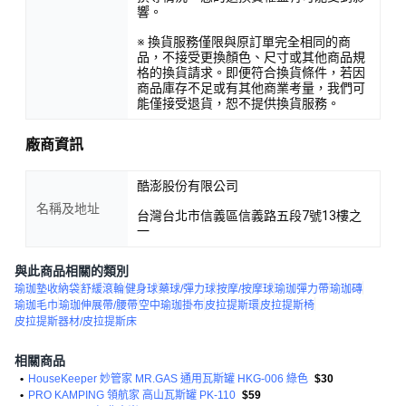
響。
※ 換貨服務僅限與原訂單完全相同的商
品，不接受更換顏色、尺寸或其他商品規
格的換貨請求。即便符合換貨條件，若因
商品庫存不足或有其他商業考量，我們可
能僅接受退貨，恕不提供換貨服務。
廠商資訊
酷澎股份有限公司
名稱及地址
台灣台北市信義區信義路五段7號13樓之
一
與此商品相關的類別
瑜珈墊收納袋
舒緩滾輪
健身球
藥球/彈力球
按摩/按摩球
瑜珈彈力帶
瑜珈磚
瑜珈毛巾
瑜珈伸展帶/腰帶
空中瑜珈掛布
皮拉提斯環
皮拉提斯椅
皮拉提斯器材/皮拉提斯床
相關商品
•
HouseKeeper 妙管家 MR.GAS 通用瓦斯罐 HKG-006 綠色
$30
•
PRO KAMPING 領航家 高山瓦斯罐 PK-110
$59