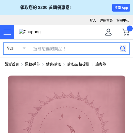
領取您的 $200 首購優惠卷!
打開 App
登入
註冊會員
客服中心
全部
酷澎首頁
運動/戶外
健身/瑜珈
瑜珈/皮拉提斯
瑜珈墊