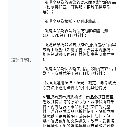
· 所購產品為依據您的要求而客製化的產品
（如刻製印章、訂製服、相片印製產品
等）；
· 所購產品為報紙、期刊或雜誌；
· 所購產品為影音商品或電腦軟體（如
CD、DVD等）且已拆封；
· 所購產品為非以有形媒介提供的數位內容
或線上服務（如電子書、影音串流服務、
訂閱制軟體服務等）並經您事先同意才提
供；
退換貨限制
· 所購產品為個人衛生用品（如內衣褲、刮
鬍刀、穿戴式美甲等）且您已拆封；
· 依照所適用法律、法規、裁定、命令或法
院判決不適用鑑賞期的任何其他情況。
※ 若您有意申請退換貨，商品必須回復至
您收到商品時的原始狀態，並確保所有部
件、內外包裝、贈品及附加文件的完整
性。若商品或贈品已拆封使用、貼紙或標
籤脫落、吊牌拆除、或有任何部件、包
裝、贈品或附加文件遺失、故障、受到污
損等情況，您的退換貨權益有可能受到影