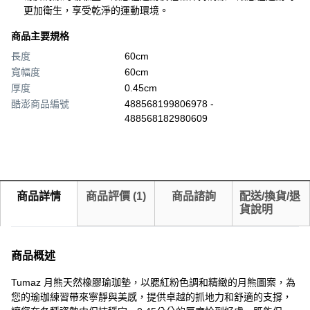
更加衛生，享受乾淨的運動環境。
商品主要規格
長度
60cm
寬幅度
60cm
厚度
0.45cm
酷澎商品編號
488568199806978 -
488568182980609
商品詳情
商品評價
(
1
)
商品諮詢
配送/換貨/退
貨說明
商品概述
Tumaz 月熊天然橡膠瑜珈墊，以腮紅粉色調和精緻的月熊圖案，為
您的瑜珈練習帶來寧靜與美感，提供卓越的抓地力和舒適的支撐，