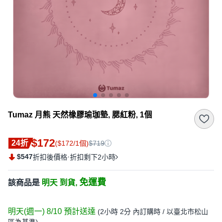
Tumaz 月熊 天然橡膠瑜珈墊, 腮紅粉, 1個
$172
24折
($172/1個)
$719
$547
·
折扣後價格
折扣剩下2小時
免運費
該商品是
明天 到貨,
明天(週一) 8/10
預計送達
(
2小時 2分
內訂購時
/ 以臺北市松山