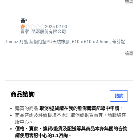
檢舉
黃*
2025.02.03
賣家: 酷澎股份有限公司
Tumaz 月熊 超慢跑墊PU天然橡膠, 610 x 610 x 4.5mm, 蒂芬妮綠,
1個
檢舉
商品諮詢
諮詢
購買的商品
取消/退貨請在我的酷澎購買記錄中申請
。
商品咨詢及評價板塊不處理取消或退貨事宜，請聯絡客
服中心。
價格、賣家、換貨/退貨及配送等與商品本身無關的咨詢
請使用客服中心的1:1咨詢
。