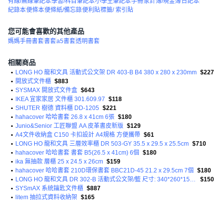
有線/無線筆記本
學習/科目筆記本
小學生筆記本
手冊
家計簿/現金簿
日記本
紀錄本
便條本
便條紙/備忘錄
便利貼
標籤/ 索引貼
您可能會喜歡的其他產品
媽媽手冊書套
書套
a5書套
透明書套
相關商品
•
LONG HO 龍和文具 活動式公文架 DR 403-B B4 380 x 280 x 230mm
$227
•
開放式文件櫃
$883
•
SYSMAX 開放式文件盒
$643
•
IKEA 宜家家居 文件櫃 301.609.97
$118
•
SHUTER 樹德 資料櫃 DD-1205
$221
•
hahacover 哈哈書套 26.8 x 41cm 6張
$180
•
Junio&Senior 工匠聯盟 AA 皮革書皮新版
$129
•
A4文件收納盒 C150 卡扣設計 A4規格 方便攜帶
$61
•
LONG HO 龍和文具 三層效率櫃 DR 503-GY 35.5 x 29.5 x 25.5cm
$710
•
hahacover 哈哈書套 書套 B5(26.5 x 41cm) 6個
$180
•
ika 無抽款 層櫃 25 x 24.5 x 26cm
$159
•
hahacover 哈哈書套 210D環保書套 BBC21D-45 21.2 x 29.5cm 7個
$180
•
LONG HO 龍和文具 DR 302-B 活動式公文架/籃 尺寸: 340*260*150mm HPS塑膠
$150
•
SYSmAX 系統鑰匙文件櫃
$887
•
litem 抽拉式資料收納架
$165