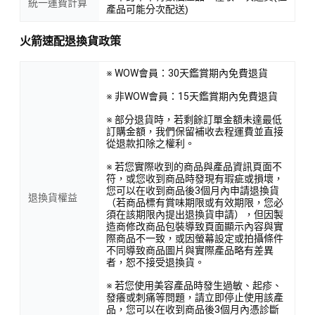
統一運費計算
產品可能分次配送)
火箭速配退換貨政策
※ WOW會員：30天鑑賞期內免費退貨
※ 非WOW會員：15天鑑賞期內免費退貨
※ 部分退貨時，若剩餘訂單金額未達最低
訂購金額，我們保留補收去程運費並直接
從退款扣除之權利。
※ 若您實際收到的商品與產品資訊頁面不
符，或您收到商品時發現有瑕疵或損壞，
您可以在收到商品後3個月內申請退換貨
退換貨權益
（若商品標有賞味期限或有效期限，您必
須在該期限內提出退換貨申請），但因製
造商修改商品包裝導致頁面顯示內容與實
際商品不一致，或因螢幕設定或拍攝條件
不同導致商品圖片與實際產品略有差異
者，恕不接受退換貨。
※ 若您使用美容產品時發生過敏、起疹、
發癢或刺痛等問題，請立即停止使用該產
品，您可以在收到商品後3個月內憑診斷