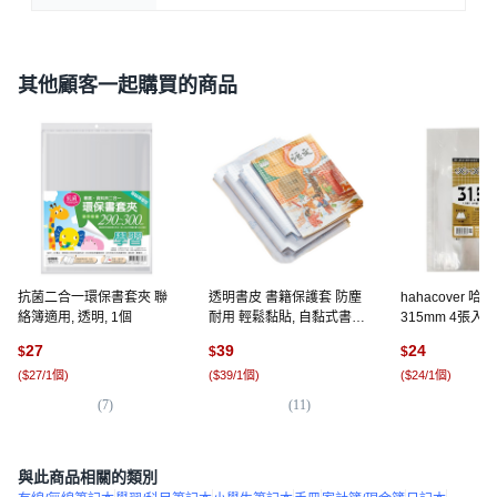
其他顧客一起購買的商品
抗菌二合一環保書套夾 聯
透明書皮 書籍保護套 防塵
hahacover 哈
絡簿適用, 透明, 1個
耐用 輕鬆黏貼, 自黏式書套
315mm 4張入, 
(10入)-中(16K), 1個
27
39
24
$
$
$
(
$27/1個
)
(
$39/1個
)
(
$24/1個
)
(
7
)
(
11
)
(
4
)
與此商品相關的類別