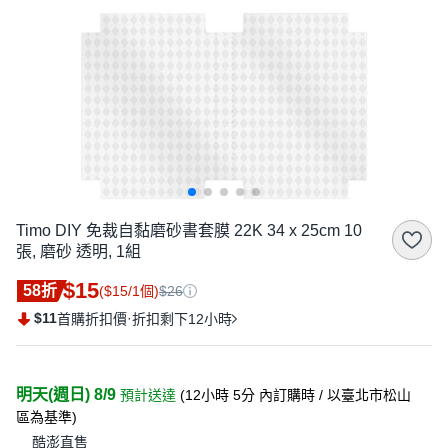
Timo DIY 免裁自黏磨砂書套膜 22K 34 x 25cm 10
張, 磨砂 透明, 1組
$15
58折
($15/1個)
$26
$11
·
首購折扣價
折扣剩下12小時
明天(週日) 8/9
預計送達
(
12小時 5分
內訂購時
/ 以臺北市松山
區為基準
)
酷澎直售