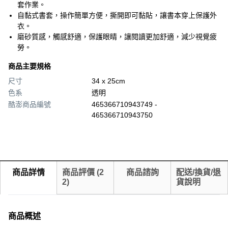
套作業。
自黏式書套，操作簡單方便，撕開即可黏貼，讓書本穿上保護外
衣。
磨砂質感，觸感舒適，保護眼睛，讓閱讀更加舒適，減少視覺疲
勞。
商品主要規格
尺寸
34 x 25cm
色系
透明
酷澎商品編號
465366710943749 -
465366710943750
商品詳情
商品評價
(
2
商品諮詢
配送/換貨/退
2
)
貨說明
商品概述