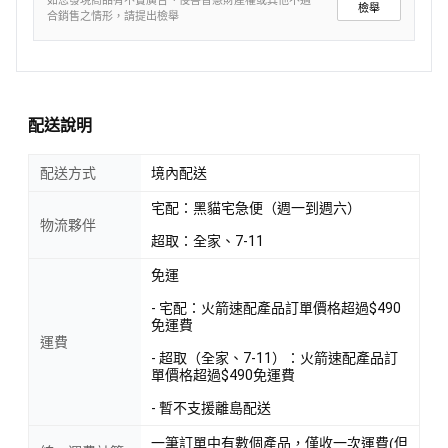
如您發現商品有不實廣告、侵害智慧財產權或其他不適
檢舉
合銷售之情形，請提出檢舉
配送說明
配送方式
境內配送
宅配：黑貓宅急便（週一到週六）
物流夥伴
超取：全家、7-11
免運
- 宅配：火箭速配產品訂單價格超過$490
免運費
運費
- 超取（全家、7-11）：火箭速配產品訂
單價格超過$490免運費
- 暫不支援離島配送
一筆訂單中有數個產品，僅收一次運費(但