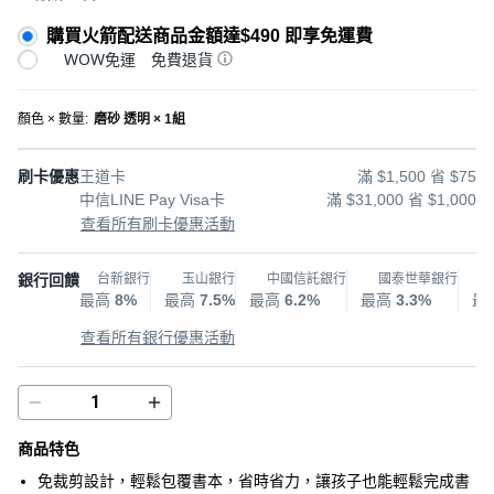
購買火箭配送商品金額達$490 即享免運費
WOW免運
免費退貨
顏色 × 數量
:
磨砂 透明 × 1組
刷卡優惠
王道卡
滿 $1,500 省 $75
中信LINE Pay Visa卡
滿 $31,000 省 $1,000
查看所有刷卡優惠活動
銀行回饋
台新銀行
玉山銀行
中國信託銀行
國泰世華銀行
最高
8%
最高
7.5%
最高
6.2%
最高
3.3%
最
查看所有銀行優惠活動
商品特色
免裁剪設計，輕鬆包覆書本，省時省力，讓孩子也能輕鬆完成書