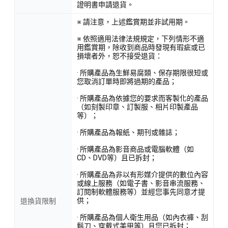
證明書申請退貨。
※ 請注意，上述鑑賞期並非試用期。
※ 依照適用法律法規規定，下列情形不適
用鑑賞期，除收到商品時發現有瑕疵或已
損壞者外，恕不接受退貨：
· 所購產品為生鮮易腐類、保存期限很短或
您取消訂單時即將過期的產品；
· 所購產品為依據您的要求而客製化的產品
（如刻製印章、訂製服、相片印製產品
等）；
· 所購產品為報紙、期刊或雜誌；
· 所購產品為影音商品或電腦軟體（如
CD、DVD等）且已拆封；
· 所購產品為非以有形媒介提供的數位內容
或線上服務（如電子書、影音串流服務、
訂閱制軟體服務等）並經您事先同意才提
供；
退換貨限制
· 所購產品為個人衛生用品（如內衣褲、刮
鬍刀、穿戴式美甲等）且您已拆封；