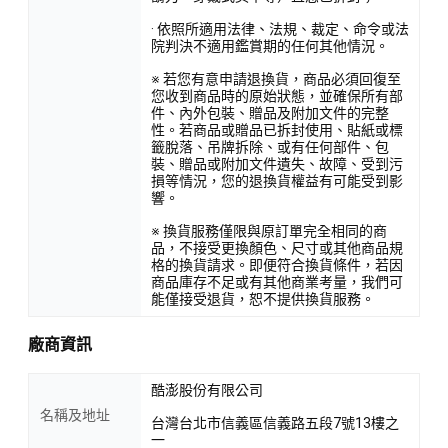
· 依照所適用法律、法規、裁定、命令或法
院判決不適用鑑賞期的任何其他情況。
※ 若您有意申請退換貨，商品必須回復至
您收到商品時的原始狀態，並確保所有部
件、內外包裝、贈品及附加文件的完整
性。若商品或贈品已拆封使用、貼紙或標
籤脫落、吊牌拆除、或有任何部件、包
裝、贈品或附加文件遺失、故障、受到污
損等情況，您的退換貨權益有可能受到影
響。
※ 換貨服務僅限與原訂單完全相同的商
品，不接受更換顏色、尺寸或其他商品規
格的換貨請求。即便符合換貨條件，若因
商品庫存不足或有其他商業考量，我們可
能僅接受退貨，恕不提供換貨服務。
廠商資訊
酷澎股份有限公司
名稱及地址
台灣台北市信義區信義路五段7號13樓之
一