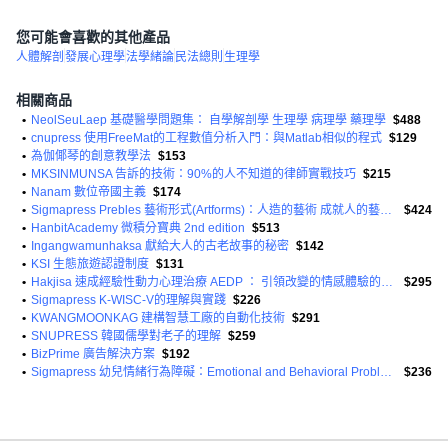
您可能會喜歡的其他產品
人體解剖
發展心理學
法學緒論
民法總則
生理學
相關商品
•
NeolSeuLaep 基礎醫學問題集： 自學解剖學 生理學 病理學 藥理學
$488
•
cnupress 使用FreeMat的工程數值分析入門：與Matlab相似的程式
$129
•
為伽倻琴的創意教學法
$153
•
MKSINMUNSA 告訴的技術：90%的人不知道的律師實戰技巧
$215
•
Nanam 數位帝國主義
$174
•
Sigmapress Prebles 藝術形式(Artforms)：人造的藝術 成就人的藝術 第11版
$424
•
HanbitAcademy 微積分寶典 2nd edition
$513
•
Ingangwamunhaksa 獻給大人的古老故事的秘密
$142
•
KSI 生態旅遊認證制度
$131
•
Hakjisa 速成經驗性動力心理治療 AEDP ： 引領改變的情感體驗的力量
$295
•
Sigmapress K-WISC-V的理解與實踐
$226
•
KWANGMOONKAG 建構智慧工廠的自動化技術
$291
•
SNUPRESS 韓國儒學對老子的理解
$259
•
BizPrime 廣告解決方案
$192
•
Sigmapress 幼兒情緒行為障礙：Emotional and Behavioral Problems of Young Children 2/e
$236