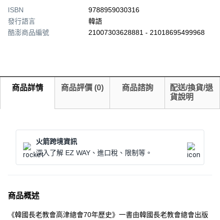
ISBN
9788959030316
發行語言
韓語
酷澎商品編號
21007303628881 - 21018695499968
商品詳情
商品評價
(
0
)
商品諮詢
配送/換貨/退
貨說明
火箭跨境資訊
深入了解 EZ WAY、進口稅、限制等。
商品概述
《韓國長老教會高津總會70年歷史》一書由韓國長老教會總會出版