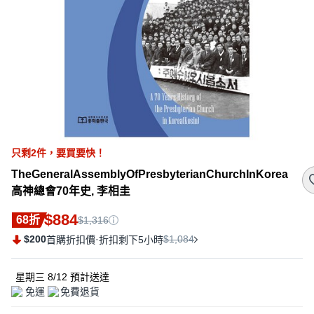
只剩
2
件，
要買要快！
TheGeneralAssemblyOfPresbyterianChurchInKorea
高神總會70年史, 李相圭
$884
68折
$1,316
$200
·
$1,084
首購折扣價
折扣剩下5小時
星期三 8/12
預計送達
免運
免費退貨