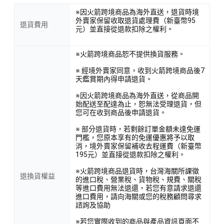
※因火箭跨境商品為海外直送，退貨時境
外賣家保留收取退貨處理費（新臺幣95
退貨費用
元）並直接從退款扣除之權利。
※火箭跨境商品恕不提供換貨服務。
※ 經境外賣家同意，收到火箭跨境商品後7
天鑑賞期內得申請退貨。
※因火箭跨境商品為海外直送，從商品開
始配送至配達為止，恕無法受理退貨，但
您可在收到商品後申請退貨。
※ 部分退貨時，若剩餘訂單金額未達免運
門檻，您原本享有的免運優惠將予以取
消，境外賣家保留補收去程運費（新臺幣
195元）並直接從退款扣除之權利。
※火箭跨境商品退貨時，台灣海關所課徵
退換貨權益
的進口稅、營業稅、貨物稅、規費、關稅
等進口費用無法退還，若您有意請求退還
進口費用，請向海關或您的稅務顧問尋求
諮詢及協助
※若您實際收到的商品與產品資訊頁面不