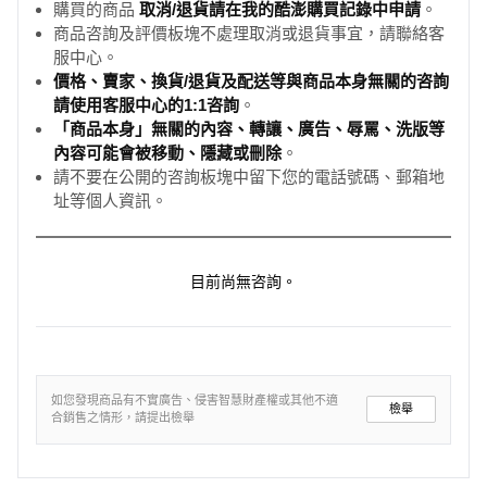
購買的商品
取消/退貨請在我的酷澎購買記錄中申請
。
商品咨詢及評價板塊不處理取消或退貨事宜，請聯絡客
服中心。
價格、賣家、換貨/退貨及配送等與商品本身無關的咨詢
請使用客服中心的1:1咨詢
。
「商品本身」無關的內容、轉讓、廣告、辱罵、洗版等
內容可能會被移動、隱藏或刪除
。
請不要在公開的咨詢板塊中留下您的電話號碼、郵箱地
址等個人資訊。
目前尚無咨詢。
如您發現商品有不實廣告、侵害智慧財產權或其他不適
檢舉
合銷售之情形，請提出檢舉