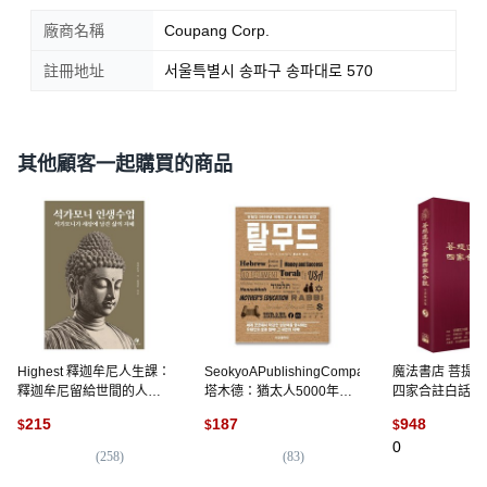
廠商名稱
Coupang Corp.
註冊地址
서울특별시 송파구 송파대로 570
其他顧客一起購買的商品
Highest 釋迦牟尼人生課：
SeokyoAPublishingCompany
魔法書店 菩提
釋迦牟尼留給世間的人生
塔木德：猶太人5000年智
四家合註白話校
智慧, 釋迦牟尼
慧的根源 & 力量的源泉, S.
摩他, 福智文化,
215
187
948
$
$
$
夏伊尼亞
師
0
(
258
)
(
83
)