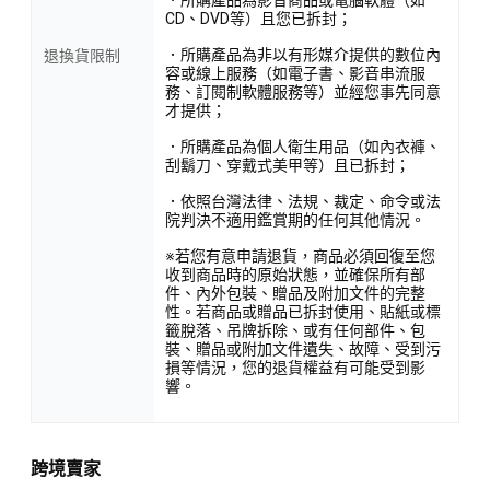
CD、DVD等）且您已拆封；
．所購產品為非以有形媒介提供的數位內
退換貨限制
容或線上服務（如電子書、影音串流服
務、訂閱制軟體服務等）並經您事先同意
才提供；
．所購產品為個人衛生用品（如內衣褲、
刮鬍刀、穿戴式美甲等）且已拆封；
．依照台灣法律、法規、裁定、命令或法
院判決不適用鑑賞期的任何其他情況。
※若您有意申請退貨，商品必須回復至您
收到商品時的原始狀態，並確保所有部
件、內外包裝、贈品及附加文件的完整
性。若商品或贈品已拆封使用、貼紙或標
籤脫落、吊牌拆除、或有任何部件、包
裝、贈品或附加文件遺失、故障、受到污
損等情況，您的退貨權益有可能受到影
響。
跨境賣家