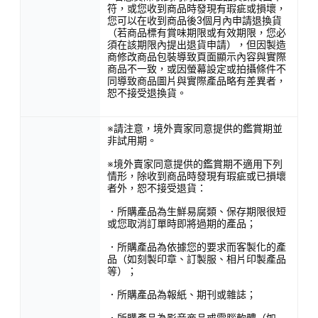
符，或您收到商品時發現有瑕疵或損壞，
您可以在收到商品後3個月內申請退換貨
（若商品標有賞味期限或有效期限，您必
須在該期限內提出退貨申請），但因製造
商修改商品包裝導致頁面顯示內容與實際
商品不一致，或因螢幕設定或拍攝條件不
同導致商品圖片與實際產品略有差異者，
恕不接受退換貨。
※請注意，境外賣家同意提供的鑑賞期並
非試用期。
※境外賣家同意提供的鑑賞期不適用下列
情形，除收到商品時發現有瑕疵或已損壞
者外，恕不接受退貨：
．所購產品為生鮮易腐類、保存期限很短
或您取消訂單時即將過期的產品；
．所購產品為依據您的要求而客製化的產
品（如刻製印章、訂製服、相片印製產品
等）；
．所購產品為報紙、期刊或雜誌；
．所購產品為影音商品或電腦軟體（如