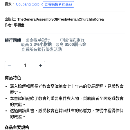
賣家：
Coupang Corp.
去看銷售者的商品
出版社
:
TheGeneralAssemblyOfPresbyterianChurchInKorea
作者
:
李相圭
國泰世華銀行
中國信託銀行
銀行回饋
最高
3.3%小樹點
最高
$500刷卡金
查看所有銀行優惠活動
商品特色
深入瞭解韓國長老教會高津總會七十年來的發展歷程，見證教會
歷史。
本書詳細記錄了教會的重要事件與人物，幫助讀者全面認識教會
的貢獻。
透過閱讀此書，感受教會在韓國社會的影響力，並從中獲得信仰
的啟發。
商品主要規格