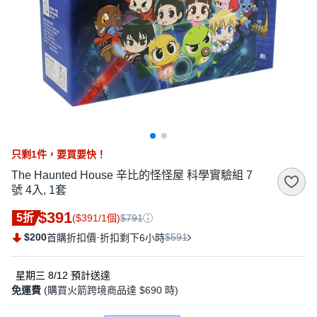
只剩
1
件，
要買要快！
The Haunted House 辛比的怪怪屋 科學實驗組 7
號 4入, 1套
$391
5折
($391/1個)
$791
$200
·
$591
首購折扣價
折扣剩下6小時
星期三 8/12
預計送達
免運費
(購買火箭跨境商品達 $690 時)