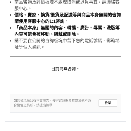
商品咨詢及評價板塊不處理取消或退貨事宜，請聯絡客
服中心。
價格、賣家、換貨/退貨及配送等與商品本身無關的咨詢
請使用客服中心的1:1咨詢
。
「商品本身」無關的內容、轉讓、廣告、辱罵、洗版等
內容可能會被移動、隱藏或刪除
。
請不要在公開的咨詢板塊中留下您的電話號碼、郵箱地
址等個人資訊。
目前尚無咨詢。
如您發現商品有不實廣告、侵害智慧財產權或其他不適
檢舉
合銷售之情形，請提出檢舉