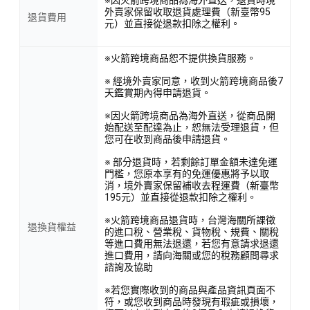
外賣家保留收取退貨處理費（新臺幣95
退貨費用
元）並直接從退款扣除之權利。
※火箭跨境商品恕不提供換貨服務。
※ 經境外賣家同意，收到火箭跨境商品後7
天鑑賞期內得申請退貨。
※因火箭跨境商品為海外直送，從商品開
始配送至配達為止，恕無法受理退貨，但
您可在收到商品後申請退貨。
※ 部分退貨時，若剩餘訂單金額未達免運
門檻，您原本享有的免運優惠將予以取
消，境外賣家保留補收去程運費（新臺幣
195元）並直接從退款扣除之權利。
※火箭跨境商品退貨時，台灣海關所課徵
退換貨權益
的進口稅、營業稅、貨物稅、規費、關稅
等進口費用無法退還，若您有意請求退還
進口費用，請向海關或您的稅務顧問尋求
諮詢及協助
※若您實際收到的商品與產品資訊頁面不
符，或您收到商品時發現有瑕疵或損壞，