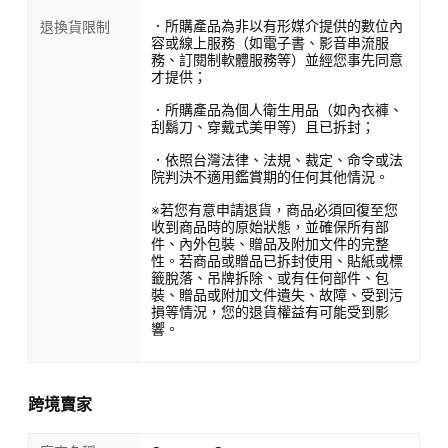
．所購產品為非以有形媒介提供的數位內
退換貨限制
容或線上服務（如電子書、影音串流服
務、訂閱制軟體服務等）並經您事先同意
才提供；
．所購產品為個人衛生用品（如內衣褲、
刮鬍刀、穿戴式美甲等）且已拆封；
．依照台灣法律、法規、裁定、命令或法
院判決不適用鑑賞期的任何其他情況。
※若您有意申請退貨，商品必須回復至您
收到商品時的原始狀態，並確保所有部
件、內外包裝、贈品及附加文件的完整
性。若商品或贈品已拆封使用、貼紙或標
籤脫落、吊牌拆除、或有任何部件、包
裝、贈品或附加文件遺失、故障、受到污
損等情況，您的退貨權益有可能受到影
響。
跨境賣家