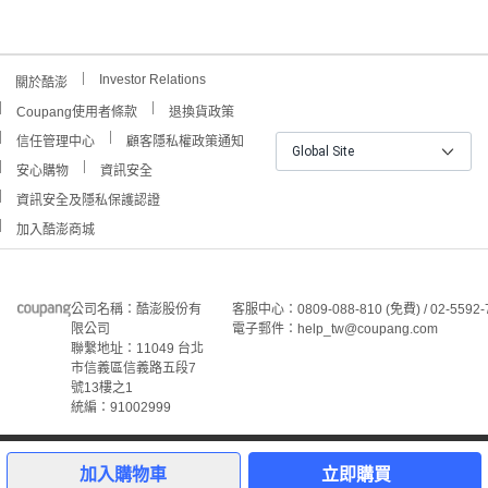
Investor Relations
關於酷澎
Coupang使用者條款
退換貨政策
信任管理中心
顧客隱私權政策通知
Global Site
安心購物
資訊安全
資訊安全及隱私保護認證
加入酷澎商城
公司名稱：酷澎股份有
客服中心：0809-088-810 (免費) / 02-5592-
限公司
電子郵件：help_tw@coupang.com
聯繫地址：11049 台北
市信義區信義路五段7
號13樓之1
統編：91002999
1
©Coupang Taiwan Co., Ltd. 保留所有權利。
本網站上顯示的所有商標、標誌和服務標誌均為酷澎股份有
加入購物車
立即購買
限公司和/或其在美國和其他國家/地區註冊之關聯公司之所