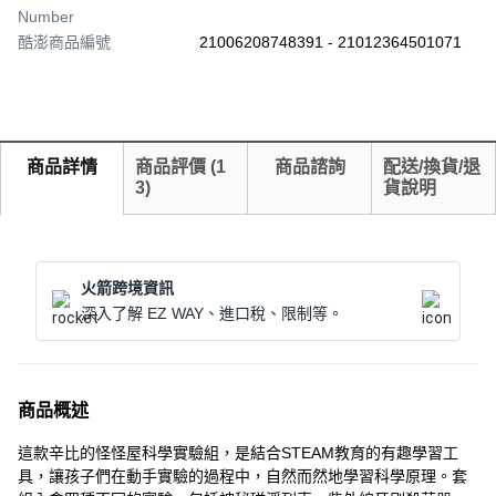
Number
酷澎商品編號
21006208748391 - 21012364501071
商品詳情
商品評價
(
1
商品諮詢
配送/換貨/退
3
)
貨說明
火箭跨境資訊
深入了解 EZ WAY、進口稅、限制等。
商品概述
這款辛比的怪怪屋科學實驗組，是結合STEAM教育的有趣學習工
具，讓孩子們在動手實驗的過程中，自然而然地學習科學原理。套