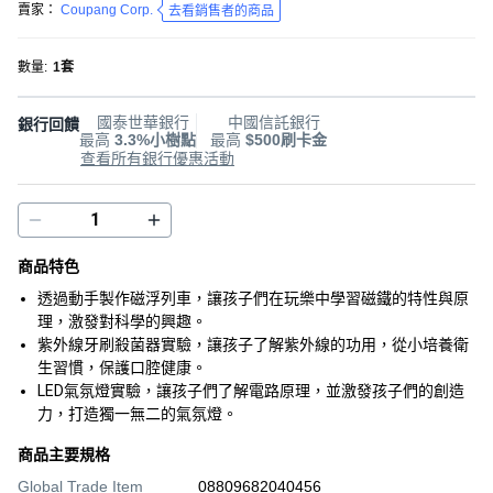
賣家：
Coupang Corp.
去看銷售者的商品
數量
:
1套
國泰世華銀行
中國信託銀行
銀行回饋
最高
3.3%小樹點
最高
$500刷卡金
查看所有銀行優惠活動
商品特色
透過動手製作磁浮列車，讓孩子們在玩樂中學習磁鐵的特性與原
理，激發對科學的興趣。
紫外線牙刷殺菌器實驗，讓孩子了解紫外線的功用，從小培養衛
生習慣，保護口腔健康。
LED氣氛燈實驗，讓孩子們了解電路原理，並激發孩子們的創造
力，打造獨一無二的氣氛燈。
商品主要規格
Global Trade Item
08809682040456