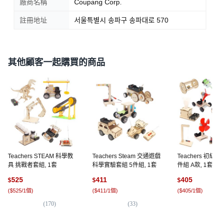
廠商名稱
Coupang Corp.
註冊地址
서울특별시 송파구 송파대로 570
其他顧客一起購買的商品
Teachers STEAM 科學教
Teachers Steam 交通遊戲
Teachers 初
具 挑戰者套組, 1套
科學實驗套組 5件組, 1套
件組 A款, 1套
525
411
405
$
$
$
(
$525/1個
)
(
$411/1個
)
(
$405/1個
)
(
170
)
(
33
)
(
4