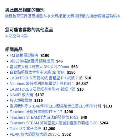
與此商品相關的類別
編程教育玩具
基礎機器人
水火箭/氣動火箭
橡膠動力機/滑翔機
齒輪積木
您可能會喜歡的其他產品
火箭
空氣火箭
相關商品
•
4M 龍捲風製造者
$190
•
3段式伸縮捕蟲網 隨機出貨
$46
•
雷鳥放大鏡 4倍放大 3½ 英吋/90mm
$63
•
自動點唱機太空空中火箭 3p 套組
$150
•
LAB&TOOLS 石蕊試紙 書籍型 PH 試紙 7 號
$10
•
Nienhuis 蒙特梭利地形學習工具套組 1
$6,847
•
LAB&TOOLS 石蕊紙書本型PH試紙 7號
$10
•
NAVIR 放大鏡
$137
•
放大鏡顯微鏡
$119
•
香與我科學STEAM科學LED龍捲風發生器LED科學材料
$133
•
Teachers 液壓升降機製作 M-17
$298
•
Teachers STEAM浮力游泳的發條魚 R-53
$48
•
Teachers STEAM 幫浦空氣火箭發射器製作套組 F-20
$264
•
Takkit 3D 電子套件
$1,060
•
PEAK 放大鏡頭放大鏡 2035-1
$562