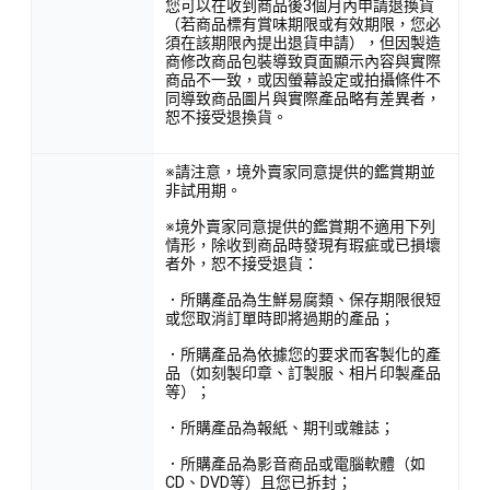
您可以在收到商品後3個月內申請退換貨
（若商品標有賞味期限或有效期限，您必
須在該期限內提出退貨申請），但因製造
商修改商品包裝導致頁面顯示內容與實際
商品不一致，或因螢幕設定或拍攝條件不
同導致商品圖片與實際產品略有差異者，
恕不接受退換貨。
※請注意，境外賣家同意提供的鑑賞期並
非試用期。
※境外賣家同意提供的鑑賞期不適用下列
情形，除收到商品時發現有瑕疵或已損壞
者外，恕不接受退貨：
．所購產品為生鮮易腐類、保存期限很短
或您取消訂單時即將過期的產品；
．所購產品為依據您的要求而客製化的產
品（如刻製印章、訂製服、相片印製產品
等）；
．所購產品為報紙、期刊或雜誌；
．所購產品為影音商品或電腦軟體（如
CD、DVD等）且您已拆封；