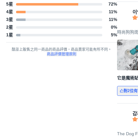
5星
72
%
4星
11
%
이
3星
11
%
2星
0
%
時尚狗狗雨衣
1星
5
%
酷澎上販售之同一商品的商品評價，商品賣家可能有所不同。
商品評價管理原則
它是魔術
對2位
감
The Dog