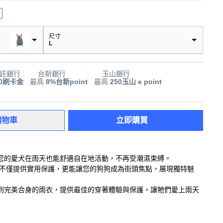
尺寸
L
託銀行
台新銀行
玉山銀行
00刷卡金
最高
8%台新point
最高
250玉山 e point
購物車
立即購買
您的愛犬在雨天也能舒適自在地活動，不再受潮濕束縛。
計時尚，不僅提供實用保護，更能讓您的狗狗成為街頭焦點，展現獨特魅
到完美合身的雨衣，提供最佳的穿著體驗與保護，讓牠們愛上雨天