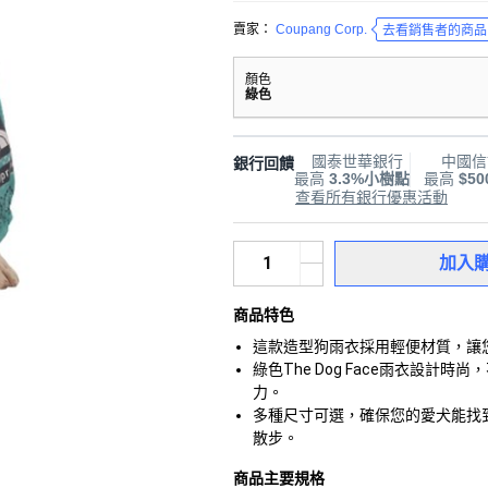
賣家：
Coupang Corp.
去看銷售者的商品
顏色
綠色
國泰世華銀行
中國信
銀行回饋
最高
3.3%小樹點
最高
$5
查看所有銀行優惠活動
加入
商品特色
這款造型狗雨衣採用輕便材質，讓
綠色The Dog Face雨衣設
力。
多種尺寸可選，確保您的愛犬能找
散步。
商品主要規格