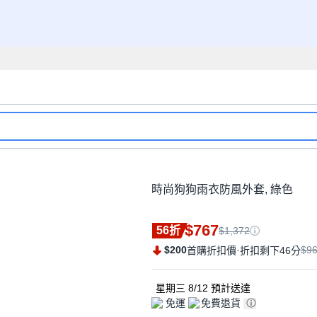
時尚狗狗雨衣防風外套, 綠色
$767
56折
$1,372
$200
·
$9
首購折扣價
折扣剩下46分
星期三 8/12
預計送達
免運
免費退貨