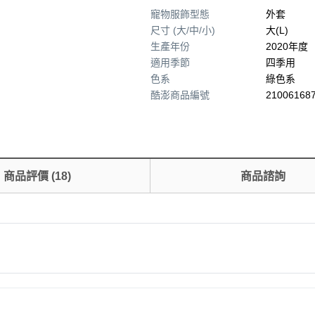
寵物服飾型態
外套
尺寸 (大/中/小)
大(L)
生產年份
2020年度
適用季節
四季用
色系
綠色系
酷澎商品編號
210061687
商品評價
(
18
)
商品諮詢