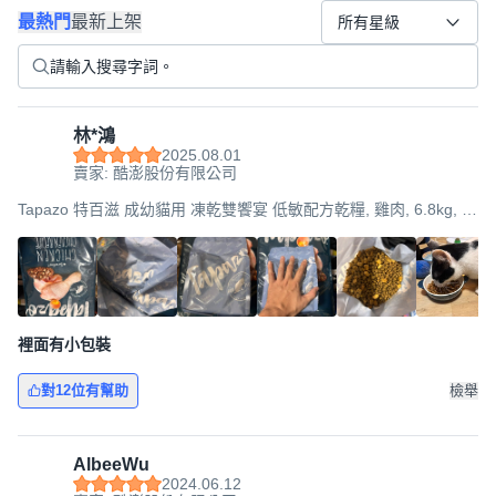
最熱門
最新上架
所有星級
林*鴻
2025.08.01
賣家: 酷澎股份有限公司
Tapazo 特百滋 成幼貓用 凍乾雙饗宴 低敏配方乾糧, 雞肉, 6.8kg, 1
袋
裡面有小包裝
對12位有幫助
檢舉
AlbeeWu
2024.06.12