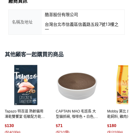
廠商資訊
酷澎股份有限公司
名稱及地址
台灣台北市信義區信義路五段7號13樓之
一
其他顧客一起購買的商品
Tapazo 特百滋 熟齡貓用
CAPTAIN MAO 毛班長 大
Mobby 莫比 
凍乾雙饗宴 低敏配方乾糧,
型貓抓碗, 咖啡色 + 白色, 1
乾飼料, 雞肉米, 1
火雞, 907g, 1袋
個
130
71
180
$
$
$
(
$14/100g
)
(
$71/1個
)
(
$12/100g
)