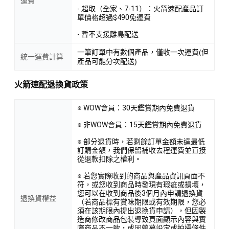
運費
- 超取（全家、7-11）：火箭速配產品訂
單價格超過$490免運費
- 暫不支援離島配送
一筆訂單中有數個產品，僅收一次運費(但
統一運費計算
產品可能分次配送)
火箭速配退換貨政策
※ WOW會員：30天鑑賞期內免費退貨
※ 非WOW會員：15天鑑賞期內免費退貨
※ 部分退貨時，若剩餘訂單金額未達最低
訂購金額，我們保留補收去程運費並直接
從退款扣除之權利。
※ 若您實際收到的商品與產品資訊頁面不
符，或您收到商品時發現有瑕疵或損壞，
您可以在收到商品後3個月內申請退換貨
退換貨權益
（若商品標有賞味期限或有效期限，您必
須在該期限內提出退換貨申請），但因製
造商修改商品包裝導致頁面顯示內容與實
際商品不一致，或因螢幕設定或拍攝條件