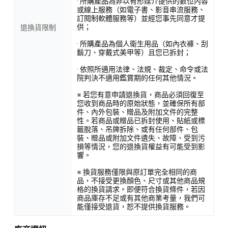
· 所購產品為非以有形媒介提供的數位內容
或線上服務（如電子書、影音串流服務、
訂閱制軟體服務等）並經您事先同意才提
供；
退換貨限制
· 所購產品為個人衛生用品（如內衣褲、刮
鬍刀、穿戴式美甲等）且您已拆封；
· 依照所適用法律、法規、裁定、命令或法
院判決不適用鑑賞期的任何其他情況。
※ 若您有意申請退換貨，商品必須回復至
您收到商品時的原始狀態，並確保所有部
件、內外包裝、贈品及附加文件的完整
性。若商品或贈品已拆封使用、貼紙或標
籤脫落、吊牌拆除、或有任何部件、包
裝、贈品或附加文件遺失、故障、受到污
損等情況，您的退換貨權益有可能受到影
響。
※ 換貨服務僅限與原訂單完全相同的商
品，不接受更換顏色、尺寸或其他商品規
格的換貨請求。即便符合換貨條件，若因
商品庫存不足或有其他商業考量，我們可
能僅接受退貨，恕不提供換貨服務。