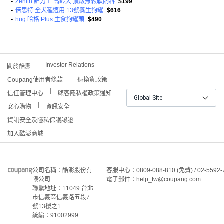
•
Zenith 鮮力士 高齡犬 頂級無穀軟飼料
$199
•
倍思特 全犬種適用 13號養生狗罐
$616
•
hug 哈格 Plus 主食狗罐頭
$490
Investor Relations
關於酷澎
Coupang使用者條款
退換貨政策
信任管理中心
顧客隱私權政策通知
Global Site
安心購物
資訊安全
資訊安全及隱私保護認證
加入酷澎商城
公司名稱：酷澎股份有
客服中心：0809-088-810 (免費) / 02-5592-
限公司
電子郵件：help_tw@coupang.com
聯繫地址：11049 台北
市信義區信義路五段7
號13樓之1
統編：91002999