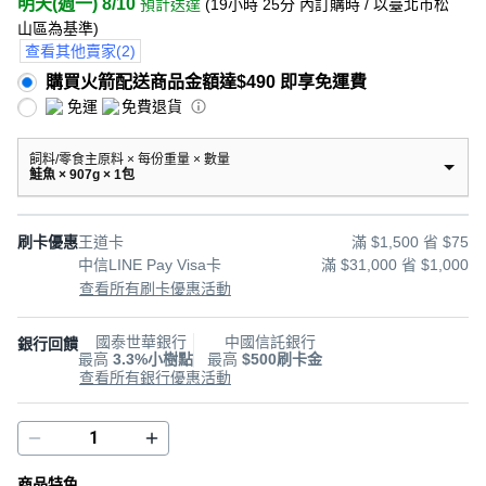
明天(週一) 8/10
預計送達
(
19小時 25分
內訂購時
/ 以臺北市松
山區為基準
)
查看其他賣家
(
2
)
購買火箭配送商品金額達$490 即享免運費
免運
免費退貨
飼料/零食主原料 × 每份重量 × 數量
鮭魚 × 907g × 1包
刷卡優惠
王道卡
滿 $1,500 省 $75
中信LINE Pay Visa卡
滿 $31,000 省 $1,000
查看所有刷卡優惠活動
國泰世華銀行
中國信託銀行
銀行回饋
最高
3.3%小樹點
最高
$500刷卡金
查看所有銀行優惠活動
商品特色