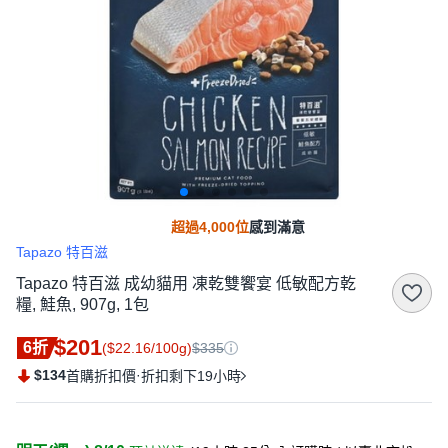
超過4,000位
感到滿意
Tapazo 特百滋
Tapazo 特百滋 成幼貓用 凍乾雙饗宴 低敏配方乾
糧, 鮭魚, 907g, 1包
$201
6折
($22.16/100g)
$335
$134
·
首購折扣價
折扣剩下19小時