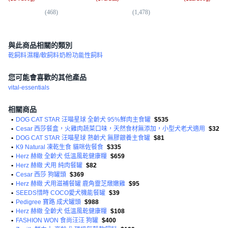
(
468
)
(
1,478
)
(
7,
與此商品相關的類別
乾飼料
濕糧/軟飼料
奶粉
功能性飼料
您可能會喜歡的其他產品
vital-essentials
相關商品
•
DOG CAT STAR 汪喵星球 全齡犬 95%鮮肉主食罐
$535
•
Cesar 西莎餐盒，火雞肉蔬菜口味，天然食材無添加，小型犬老犬適用
$32
•
DOG CAT STAR 汪喵星球 熟齡犬 無膠銀養主食罐
$81
•
K9 Natural 凍乾生食 貓咪佐餐食
$335
•
Herz 赫緻 全齡犬 低溫風乾健康糧
$659
•
Herz 赫緻 犬用 純肉餐罐
$82
•
Cesar 西莎 狗罐頭
$369
•
Herz 赫緻 犬用滋補餐罐 鹿角靈芝燉嫩雞
$95
•
SEEDS惜時 COCO愛犬機能餐罐
$39
•
Pedigree 寶路 成犬罐頭
$988
•
Herz 赫緻 全齡犬 低溫風乾健康糧
$108
•
FASHION WON 食尚汪汪 狗罐
$400