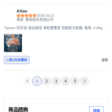
AHan
2026.04.21
賣家: 酷澎股份有限公司
Tapazo 特百滋 成幼貓用 凍乾雙饗宴 低敏配方乾糧, 鮭魚, 6.8kg, 1
袋
對1位有幫助
檢舉
1
2
3
4
5
商品諮詢
諮詢