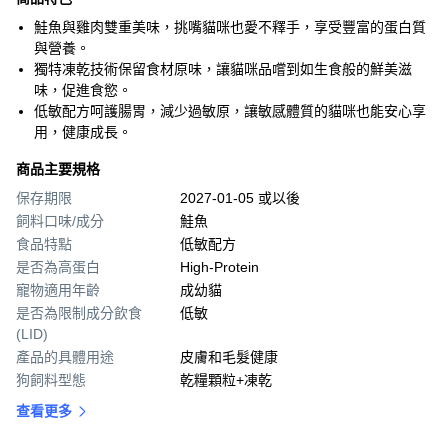
鮭魚與雞肉雙重美味，挑嘴貓咪也愛不釋手，享受豐富的蛋白質
與營養。
獨特凍乾技術保留食材原味，讓貓咪品嚐到如生食般的鮮美滋
味，促進食慾。
低敏配方呵護腸胃，減少過敏原，讓敏感體質的貓咪也能安心享
用，健康成長。
商品主要規格
保存期限
2027-01-05 或以後
飼料口味/成分
鮭魚
食品特點
低敏配方
是否為高蛋白
High-Protein
寵物適用年齡
成幼貓
是否為限制成分飲食
低敏
(LID)
產品的具體用途
皮膚和毛髮健康
狗飼料型態
乾糧顆粒+凍乾
查看更多