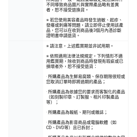
不同導致商品圖片與實際產品略有差異
者，恕不接受退換貨。
※ 若您使用美容產品時發生過敏、起疹、
發癢或刺痛等問題，請立即停止使用該產
品，您可以在收到商品後3個月內憑診斷
證明書申請退貨。
※ 請注意，上述鑑賞期並非試用期。
※ 依照適用法律法規規定，下列情形不適
用鑑賞期，除收到商品時發現有瑕疵或已
損壞者外，恕不接受退貨：
· 所購產品為生鮮易腐類、保存期限很短或
您取消訂單時即將過期的產品；
· 所購產品為依據您的要求而客製化的產品
（如刻製印章、訂製服、相片印製產品
等）；
· 所購產品為報紙、期刊或雜誌；
· 所購產品為影音商品或電腦軟體（如
CD、DVD等）且已拆封；