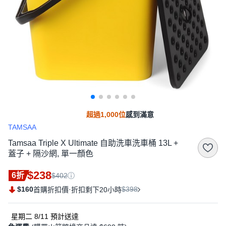
超過1,000位
感到滿意
TAMSAA
Tamsaa Triple X Ultimate 自助洗車洗車桶 13L +
蓋子 + 隔沙網, 單一顏色
$238
6折
$402
$160
·
$398
首購折扣價
折扣剩下20小時
星期二 8/11
預計送達