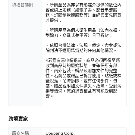
．所購產品為非以有形媒介提供的數位內
退換貨限制
容或線上服務（如電子書、影音串流服
務、訂閱制軟體服務等）並經您事先同意
才提供；
．所購產品為個人衛生用品（如內衣褲、
刮鬍刀、穿戴式美甲等）且已拆封；
．依照台灣法律、法規、裁定、命令或法
院判決不適用鑑賞期的任何其他情況。
※若您有意申請退貨，商品必須回復至您
收到商品時的原始狀態，並確保所有部
件、內外包裝、贈品及附加文件的完整
性。若商品或贈品已拆封使用、貼紙或標
籤脫落、吊牌拆除、或有任何部件、包
裝、贈品或附加文件遺失、故障、受到污
損等情況，您的退貨權益有可能受到影
響。
跨境賣家
廠商名稱
Coupang Corp.