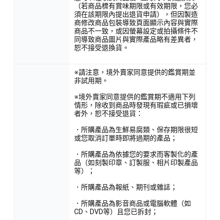
（若商品標有賞味期限或有效期限，您必
須在該期限內提出退貨申請），但因製造
商修改商品包裝導致頁面顯示內容與實際
商品不一致，或因螢幕設定或拍攝條件不
同導致商品圖片與實際產品略有差異者，
恕不接受退換貨。
※請注意，境外賣家同意提供的鑑賞期並
非試用期。
※境外賣家同意提供的鑑賞期不適用下列
情形，除收到商品時發現有瑕疵或已損壞
者外，恕不接受退貨：
．所購產品為生鮮易腐類、保存期限很短
或您取消訂單時即將過期的產品；
．所購產品為依據您的要求而客製化的產
品（如刻製印章、訂製服、相片印製產品
等）；
．所購產品為報紙、期刊或雜誌；
．所購產品為影音商品或電腦軟體（如
CD、DVD等）且您已拆封；