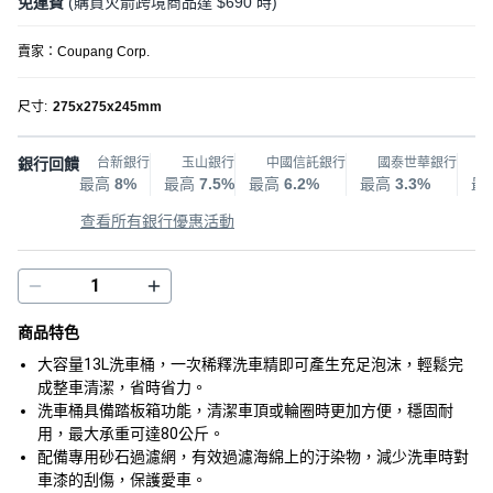
免運費
(購買火箭跨境商品達 $690 時)
賣家：
Coupang Corp.
尺寸
:
275x275x245mm
銀行回饋
台新銀行
玉山銀行
中國信託銀行
國泰世華銀行
最高
8%
最高
7.5%
最高
6.2%
最高
3.3%
最
查看所有銀行優惠活動
商品特色
大容量13L洗車桶，一次稀釋洗車精即可產生充足泡沫，輕鬆完
成整車清潔，省時省力。
洗車桶具備踏板箱功能，清潔車頂或輪圈時更加方便，穩固耐
用，最大承重可達80公斤。
配備專用砂石過濾網，有效過濾海綿上的汙染物，減少洗車時對
車漆的刮傷，保護愛車。