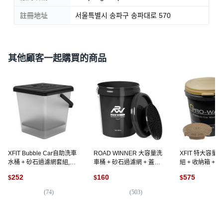
註冊地址
서울특별시 송파구 송파대로 570
其他顧客一起購買的商品
XFIT Bubble Car自助洗車
ROAD WINNER 大容量洗
XFIT 特大容
水桶 + 砂石過濾網套組,
車桶 + 砂石過濾網 + 蓋子
組 + 收納箱 +
13L, 混合顏色
套組, 20L, 混合色
+ 蓋子, 18L, 棕
252
160
575
$
$
$
(
74
)
(
503
)
(
1