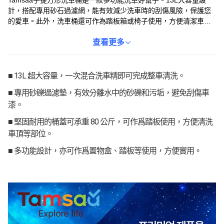
Tamsaa手提方形洗車桶是一款多功能洗車好幫手。13L大容量設
計，搭配專用砂石過濾網，能有效減少洗車時的刮傷風險，保護您
的愛車。此外，洗車桶還可作為踏板箱或椅子使用，方便清潔車頂
和輪圈。堅固耐用的格子設計桶蓋，最大承重80公斤，讓您使用更
安心。洗車後，還能整潔收納洗車用品，是您洗車的最佳選擇。
查看更多
■ 13L 超大容量，一次混合洗車精即可完成整車清洗。
■ 專用砂礫過濾墊，有效分離水中的砂礫和污垢，避免刮傷車
漆。
■ 堅固耐用的桶蓋可承重 80 公斤，可作爲踏板使用，方便清洗
車頂等部位。
■ 多功能設計，亦可作爲置物盒、踏板等使用，方便實用。