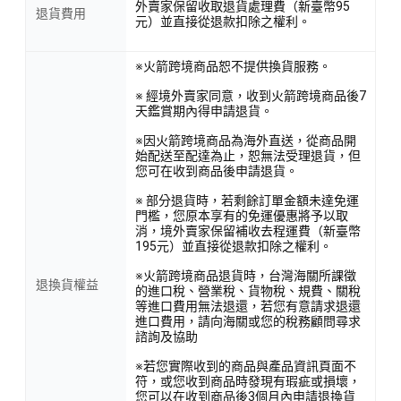
外賣家保留收取退貨處理費（新臺幣95
退貨費用
元）並直接從退款扣除之權利。
※火箭跨境商品恕不提供換貨服務。
※ 經境外賣家同意，收到火箭跨境商品後7
天鑑賞期內得申請退貨。
※因火箭跨境商品為海外直送，從商品開
始配送至配達為止，恕無法受理退貨，但
您可在收到商品後申請退貨。
※ 部分退貨時，若剩餘訂單金額未達免運
門檻，您原本享有的免運優惠將予以取
消，境外賣家保留補收去程運費（新臺幣
195元）並直接從退款扣除之權利。
※火箭跨境商品退貨時，台灣海關所課徵
退換貨權益
的進口稅、營業稅、貨物稅、規費、關稅
等進口費用無法退還，若您有意請求退還
進口費用，請向海關或您的稅務顧問尋求
諮詢及協助
※若您實際收到的商品與產品資訊頁面不
符，或您收到商品時發現有瑕疵或損壞，
您可以在收到商品後3個月內申請退換貨