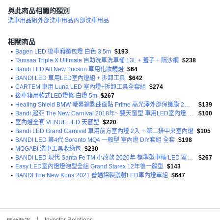
與此商品相關的類別
洗車用品組
外部洗車用品
內部洗車用品
相關商品
•
Bagen LED 後車廂麵包燈 白色 3.5m
$193
•
Tamsaa Triple X Ultimate 自助洗車洗車桶 13L + 蓋子 + 隔沙網
$238
•
Bandi LED All New Tucson 車用化妝鏡燈
$64
•
BANDI LED 車用LED室內燈組 + 拆卸工具
$642
•
CARTEM 車用 Luna LED 室內燈+拆卸工具全套組
$274
•
後車箱用軟式LED燈條 白燈 5m
$267
•
Healing Shield BMW 螢幕鑰匙曲面貼 Prime 高光澤外部保護膜 2片組
$139
•
Bandi 起亞 The New Carnival 2018年~ 雙天窗型 車用LED室內燈 DIY套組
$100
•
室內燈全套 VENUE LED 天窗型
$220
•
Bandi LED Grand Carnival 車用前方室內燈 2入 + 第二排中央室內燈
$105
•
BANDI LED 第4代 Sorento MQ4 一般型 室內燈 DIY套組 全套
$198
•
MOGABI 洗車工具收納包
$230
•
BANDI LED 現代 Santa Fe TM 小改款 2020年 標準型車輛 LED 室內燈 DIY套組
$267
•
Easy LED室內燈燈泡型全組 Grand Starex 12年後一般型
$143
•
BANDI The New Kona 2021 普通鋁製漫射LED車內燈單組
$647