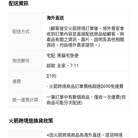
配送資訊
海外直送
（顧客提交火箭跨境訂單後，境外賣家會
配送方式
收到訂單內容並直接配送商品給顧客，與
產品有關之資訊、圖片、說明及其他相關
資訊，均由境外賣家提供。）
宅配: 黑貓宅急便
物流夥伴
超取: 全家、7-11
$195
運費
- 火箭跨境商品訂單價格超過$690免運費
一筆訂單中有數個商品，僅收一次運費(但
統一運費計算
商品可能分次配送)
火箭跨境退換貨政策
※因火箭跨境商品為海外直送，退貨時境