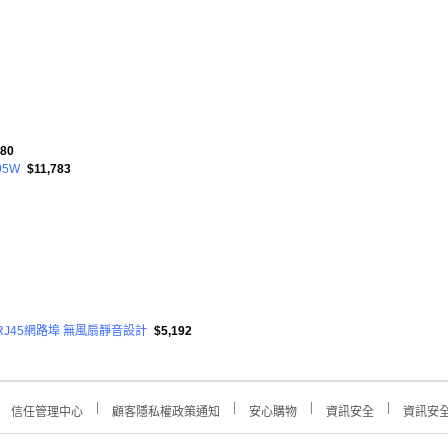
480
95W
$11,783
bE RJ45網路埠 無風扇靜音設計
$5,192
信任管理中心
顧客隱私權政策通知
安心購物
資訊安全
資訊安