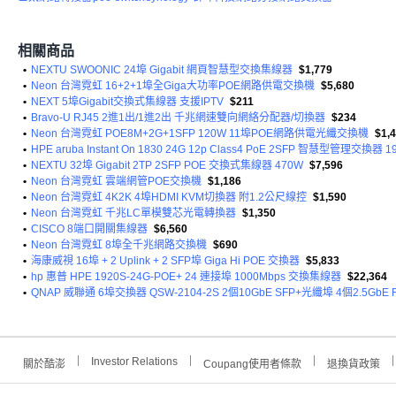
相關商品
•
NEXTU SWOONIC 24埠 Gigabit 網頁智慧型交換集線器
$1,779
•
Neon 台灣霓虹 16+2+1埠全Giga大功率POE網路供電交換機
$5,680
•
NEXT 5埠Gigabit交換式集線器 支援IPTV
$211
•
Bravo-U RJ45 2進1出/1進2出 千兆網速雙向網絡分配器/切換器
$234
•
Neon 台灣霓虹 POE8M+2G+1SFP 120W 11埠POE網路供電光纖交換機
$1,
•
HPE aruba Instant On 1830 24G 12p Class4 PoE 2SFP 智慧型管理交換器 1
•
NEXTU 32埠 Gigabit 2TP 2SFP POE 交換式集線器 470W
$7,596
•
Neon 台灣霓虹 雲端網管POE交換機
$1,186
•
Neon 台灣霓虹 4K2K 4埠HDMI KVM切換器 附1.2公尺線控
$1,590
•
Neon 台灣霓虹 千兆LC單模雙芯光電轉換器
$1,350
•
CISCO 8端口開關集線器
$6,560
•
Neon 台灣霓虹 8埠全千兆網路交換機
$690
•
海康威視 16埠 + 2 Uplink + 2 SFP埠 Giga Hi POE 交換器
$5,833
•
hp 惠普 HPE 1920S-24G-POE+ 24 連接埠 1000Mbps 交換集線器
$22,364
•
QNAP 威聯通 6埠交換器 QSW-2104-2S 2個10GbE SFP+光纖埠 4個2.5G
Investor Relations
關於酷澎
Coupang使用者條款
退換貨政策