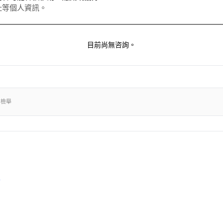
址等個人資訊。
目前尚無咨詢。
出檢舉
卡