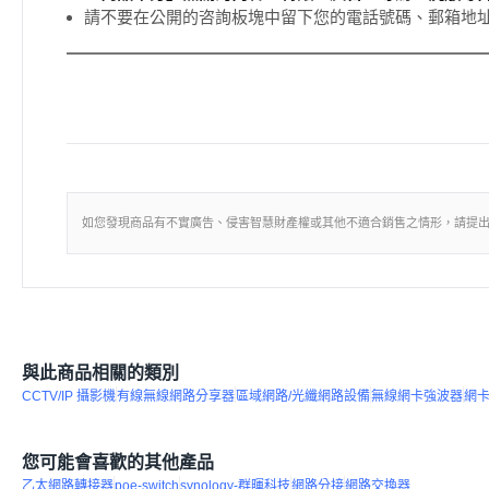
請不要在公開的咨詢板塊中留下您的電話號碼、郵箱地
如您發現商品有不實廣告、侵害智慧財產權或其他不適合銷售之情形，請提
與此商品相關的類別
CCTV/IP 攝影機
有線無線網路分享器
區域網路/光纖網路設備
無線網卡強波器
網
您可能會喜歡的其他產品
乙太網路轉接器
poe-switch
synology-群暉科技
網路分接
網路交換器