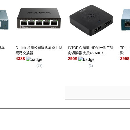
 5埠
D-Link 台灣公司貨 5埠 桌上型
INTOPIC 廣鼎 HDMI一對二雙
TP-L
網路交換器
向切換器 支援4K 60Hz
殼
438
$
HDCP2.3
290
$
399
$
(
78
)
(
1
)