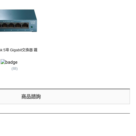
ink 5埠 Gigabit交換器 鐵
ZYXEL 8埠 Gigabit 乙太網路
TP-Link 5埠 Gigabi
交換器 GS-108Bv5 桌上型金
膠殼
屬外殼 高速穩定
604
$
329
$
(
88
)
(
38
)
(
29
)
商品諮詢