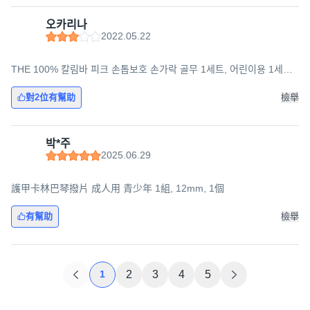
오카리나
2022.05.22
THE 100% 칼림바 피크 손톱보호 손가락 골무 1세트, 어린이용 1세트
(유아/저학년), 1개
對2位有幫助
檢舉
박*주
2025.06.29
護甲卡林巴琴撥片 成人用 青少年 1組, 12mm, 1個
有幫助
檢舉
1
2
3
4
5