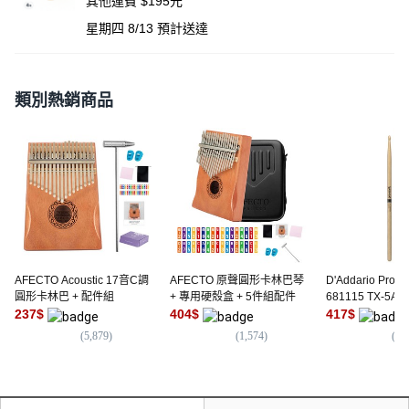
其他運費 $195元
星期四 8/13
預計送達
類別熱銷商品
AFECTO Acoustic 17音C調
AFECTO 原聲圓形卡林巴琴
D'Addario Pro-
圓形卡林巴 + 配件組
+ 專用硬殼盒 + 5件組配件
681115 TX-5A
237
$
404
$
417
$
(
5,879
)
(
1,574
)
(
0
)