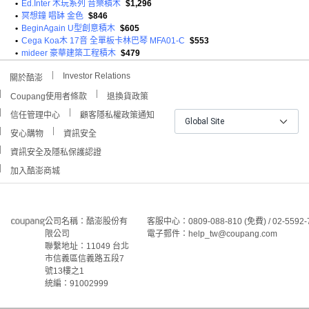
•
Ed.Inter 木玩系列 音樂積木
$1,296
•
冥想鐘 唱缽 金色
$846
•
BeginAgain U型創意積木
$605
•
Cega Koa木 17音 全單板卡林巴琴 MFA01-C
$553
•
mideer 豪華建築工程積木
$479
Investor Relations
關於酷澎
Coupang使用者條款
退換貨政策
信任管理中心
顧客隱私權政策通知
Global Site
安心購物
資訊安全
資訊安全及隱私保護認證
加入酷澎商城
公司名稱：酷澎股份有
客服中心：0809-088-810 (免費) / 02-5592-
限公司
電子郵件：help_tw@coupang.com
聯繫地址：11049 台北
市信義區信義路五段7
號13樓之1
統編：91002999