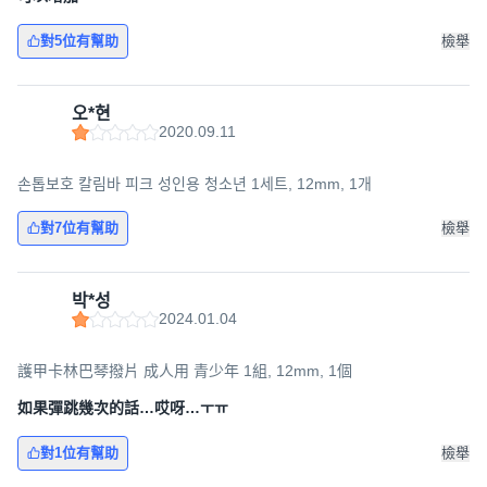
對5位有幫助
檢舉
오*현
2020.09.11
손톱보호 칼림바 피크 성인용 청소년 1세트, 12mm, 1개
對7位有幫助
檢舉
박*성
2024.01.04
護甲卡林巴琴撥片 成人用 青少年 1組, 12mm, 1個
如果彈跳幾次的話…哎呀…ㅜㅠ
對1位有幫助
檢舉