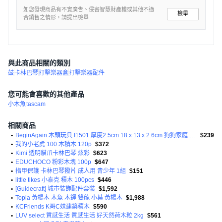
如您發現商品有不實廣告、侵害智慧財產權或其他不適
檢舉
合銷售之情形，請提出檢舉
與此商品相關的類別
鼓
卡林巴琴
打擊樂器盒
打擊樂器配件
您可能會喜歡的其他產品
小木魚
tascam
相關商品
•
BeginAgain 木頭玩具 I1501 厚度2.5cm 18 x 13 x 2.6cm 狗狗家庭 2歲以上適用
$239
•
我的小老虎 100 木積木 120p
$372
•
Kimi 透明貓爪卡林巴琴 炫彩
$623
•
EDUCHOCO 粉彩木塊 100p
$647
•
指甲保護 卡林巴琴撥片 成人用 青少年 1組
$151
•
little tikes 小泰克 積木 100pcs
$446
•
[Guidecraft] 城市裝飾配件套裝
$1,592
•
Topia 黃楊木 木魚 木鐸 雙龍 小葉 黃楊木
$1,988
•
KCFriends K哥C妹建築積木
$590
•
LUV select 質感生活 質感生活 好天然荷木粒 2kg
$561