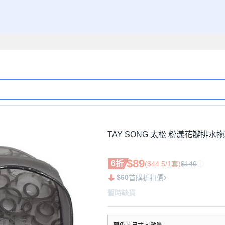
TAY SONG 太松 粉漾花瓣排水拖鞋
$89
6折
($44.5/1套)
$149
$60
首購折扣價
暫時缺貨