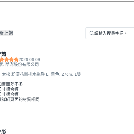
新上架
*茹
2026.06.09
家: 酷澎股份有限公司
G 太松 粉漾花瓣排水拖鞋 L, 黑色, 27cm, 1雙
和畫面差不多
尺寸很合適
尺寸很合適
與詳細頁面的材質相同
*彤