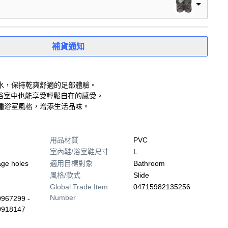
補貨通知
水，保持乾爽舒適的足部體驗。
在浴室中也能享受輕鬆自在的感受。
種浴室風格，增添生活品味。
用品材質
PVC
室內鞋/浴室鞋尺寸
L
age holes
適用目標對象
Bathroom
風格/款式
Slide
Global Trade Item
04715982135256
Number
967299 -
0918147