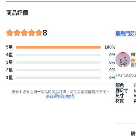
商品評價
8
最熱門
最
5星
100
%
4星
0
%
林
3星
0
%
賣
2星
0
%
TAY SON
1星
0
%
顏色
腳尺寸
酷澎上販售之同一商品的商品評價，商品賣家可能有所不同。
尺寸
商品評價管理原則
材質
周