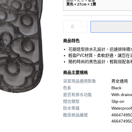
顏色 × 尺寸 × 數量
黑色 × 27cm × 1雙
商品特色
花瓣造型排水孔設計，迅速排除積
輕盈PVC材質，柔軟舒適，讓您
簡約時尚的黑色設計，輕鬆搭配各
商品主要規格
浴室用品適用對象
男女通用
色系
Black
是否有排水功能
With drain
閉合類型
Slip-on
防水等級
Waterproof
酷澎商品編號
466474950
46647495