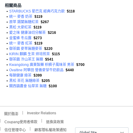
相關商品
•
STARBUCKS 星巴克 經典巧克力飲
$118
•
統一 麥香 奶茶
$119
•
原萃 錫蘭無糖紅茶
$267
•
黑松 大麥紅茶
$119
•
愛之味 健康油切分解茶
$216
•
金蜜蜂 冬瓜露
$273
•
統一 麥香 紅茶
$119
•
御茶園 麥萃無糖麥茶
$220
•
KIRIN 麒麟 生茶 烘培煎茶
$115
•
御茶園 冷山茶王 無糖
$541
•
Kwangdong 廣東製藥 枳椇子風味茶 男茶
$700
•
Ovaltine 阿華田 營養麥芽牛奶飲品
$440
•
每朝健康 綠茶
$399
•
黑松 茶花 無糖綠茶
$205
•
關西鎮農會 仙草茶 無糖
$100
Investor Relations
關於酷澎
Coupang使用者條款
退換貨政策
信任管理中心
顧客隱私權政策通知
Global Site