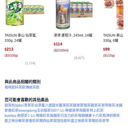
TAISUN 泰山 仙草蜜,
津津 蘆筍汁, 245ml, 24罐
TAISUN 泰山 
330g, 24罐
330g, 6罐
114
$
213
99
$
$
(
$2/100ml
)
(
$3/100g
)
(
$1/10g
)
(
8,017
)
(
1,114
)
(
2,
與此商品相關的類別
咖啡飲料
茶飲
傳統茶飲
您可能會喜歡的其他產品
鋁箔包
lipton
青草茶
仙草蜜
八道甜米露
茉莉茶園
原翠
御茶園
麥茶
原萃綠茶
冰鎮
麥香紅茶
kwangdong玉米鬚茶500
7-11-檸檬
原萃烏龍茶
特上紅茶
fuzetea-飛想茶
7-11-檸檬紅茶
無糖茶
巧克力奶茶
每朝健康
十六茶
熊津枳椇茶
愛之味分解茶
麥香奶茶
關西仙草
鋁箔包飲料
愛之味麥茶
草莓奶茶
麥萃