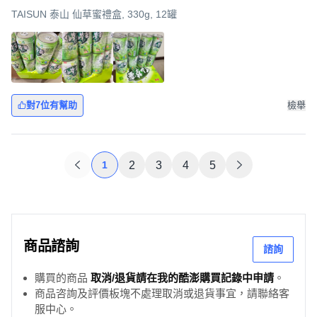
TAISUN 泰山 仙草蜜禮盒, 330g, 12罐
對7位有幫助
檢舉
1
2
3
4
5
商品諮詢
諮詢
購買的商品
取消/退貨請在我的酷澎購買記錄中申請
。
商品咨詢及評價板塊不處理取消或退貨事宜，請聯絡客
服中心。