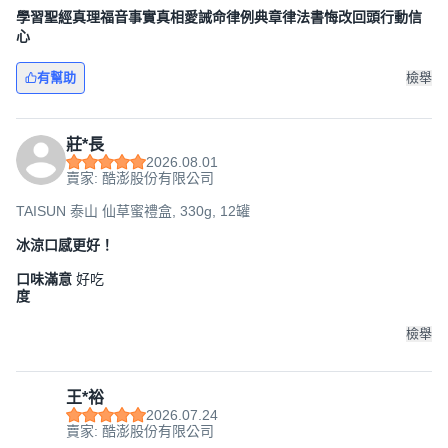
學習聖經真理福音事實真相愛誡命律例典章律法書悔改回頭行動信
心
有幫助
檢舉
莊*長
2026.08.01
賣家: 酷澎股份有限公司
TAISUN 泰山 仙草蜜禮盒, 330g, 12罐
冰涼口感更好！
口味滿意
好吃
度
檢舉
王*裕
2026.07.24
賣家: 酷澎股份有限公司