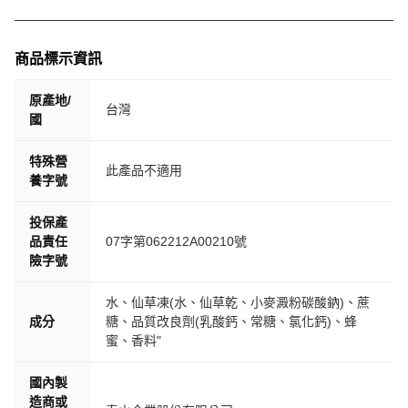
商品標示資訊
原產地/
台灣
國
特殊營
此產品不適用
養字號
投保產
品責任
07字第062212A00210號
險字號
水、仙草凍(水、仙草乾、小麥澱粉碳酸鈉)、蔗
成分
糖、品質改良劑(乳酸鈣、常糖、氯化鈣)、蜂
蜜、香料"
國內製
造商或