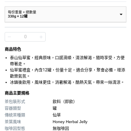
每份重量 × 總數量
330g × 12罐
商品特色
泰山仙草蜜，經典原味，口感滑順，清涼解渴，隨時享受，方便
帶著走。
仙草蜜禮盒，內含12罐，份量十足，適合分享，聚會必備，增添
歡樂氣氛。
冰鎮後飲用，風味更佳，消暑解渴，酷熱天氣，帶來一絲清涼。
商品主要規格
茶包裝形式
飲料（即飲）
容器類型
罐
傳統茶種類
仙草
茶葉風味
Honey Herbal Jelly
咖啡因型態
無咖啡因