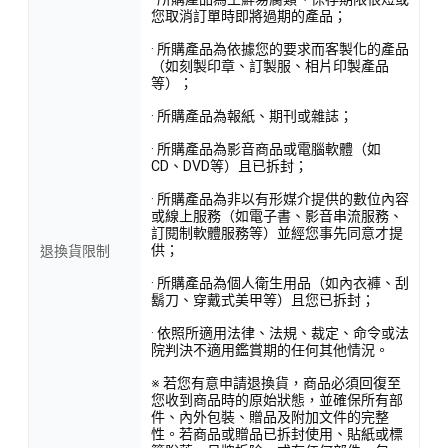
您取消訂單時即將過期的產品；
· 所購產品為依據您的要求而客製化的產品
（如刻製印章、訂製服、相片印製產品
等）；
· 所購產品為報紙、期刊或雜誌；
· 所購產品為影音商品或電腦軟體（如
CD、DVD等）且已拆封；
· 所購產品為非以有形媒介提供的數位內容
或線上服務（如電子書、影音串流服務、
訂閱制軟體服務等）並經您事先同意才提
供；
退換貨限制
· 所購產品為個人衛生用品（如內衣褲、刮
鬍刀、穿戴式美甲等）且您已拆封；
· 依照所適用法律、法規、裁定、命令或法
院判決不適用鑑賞期的任何其他情況。
※ 若您有意申請退換貨，商品必須回復至
您收到商品時的原始狀態，並確保所有部
件、內外包裝、贈品及附加文件的完整
性。若商品或贈品已拆封使用、貼紙或標