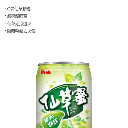
Q彈仙草顆粒
嚴選龍眼蜜
仙草沁涼退火
隨時輕鬆去火氣