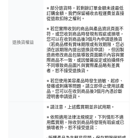
※ 部分退貨時，若剩餘訂單金額未達最低
訂購金額，我們保留補收去程運費並直接
從退款扣除之權利。
※ 若您實際收到的商品與產品資訊頁面不
符，或您收到商品時發現有瑕疵或損壞，
您可以在收到商品後3個月內申請退換貨
退換貨權益
（若商品標有賞味期限或有效期限，您必
須在該期限內提出退換貨申請），但因製
造商修改商品包裝導致頁面顯示內容與實
際商品不一致，或因螢幕設定或拍攝條件
不同導致商品圖片與實際產品略有差異
者，恕不接受退換貨。
※ 若您使用美容產品時發生過敏、起疹、
發癢或刺痛等問題，請立即停止使用該產
品，您可以在收到商品後3個月內憑診斷
證明書申請退貨。
※ 請注意，上述鑑賞期並非試用期。
※ 依照適用法律法規規定，下列情形不適
用鑑賞期，除收到商品時發現有瑕疵或已
損壞者外，恕不接受退貨：
· 所購產品為生鮮易腐類、保存期限很短或