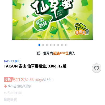
近一個月內
超過400位
購入
TAISUN 泰山
TAISUN 泰山 仙草蜜禮盒, 330g, 12罐
$113
6折
($2.85/100g)
$189
$76
首購折扣價
$6 酷澎幣回饋
暫時缺貨