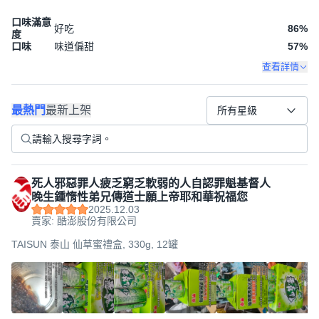
口味滿意
好吃
86
%
度
口味
味道偏甜
57
%
查看詳情
最熱門
最新上架
所有星級
死人邪惡罪人疲乏窮乏軟弱的人自認罪魁基督人
晚生鍾惰性弟兄傳道士願上帝耶和華祝福您
2025.12.03
賣家: 酷澎股份有限公司
TAISUN 泰山 仙草蜜禮盒, 330g, 12罐