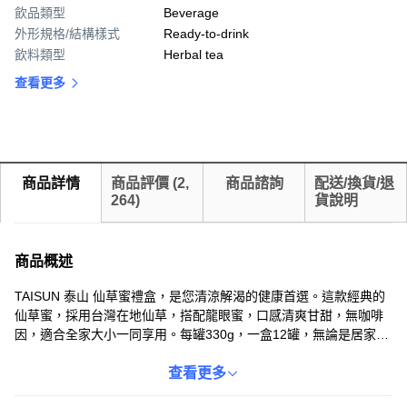
飲品類型
Beverage
外形規格/結構樣式
Ready-to-drink
飲料類型
Herbal tea
查看更多
商品詳情
商品評價
(
2,
商品諮詢
配送/換貨/退
264
)
貨說明
商品概述
TAISUN 泰山 仙草蜜禮盒，是您清涼解渴的健康首選。這款經典的
仙草蜜，採用台灣在地仙草，搭配龍眼蜜，口感清爽甘甜，無咖啡
因，適合全家大小一同享用。每罐330g，一盒12罐，無論是居家常
備或送禮都非常適合。泰山仙草蜜經過嚴格的品質把關，並通過多
項食品安全認證，讓您安心飲用。隨時來一罐，享受仙草的清香與
查看更多
蜂蜜的滋潤，消暑解渴，清涼退火。