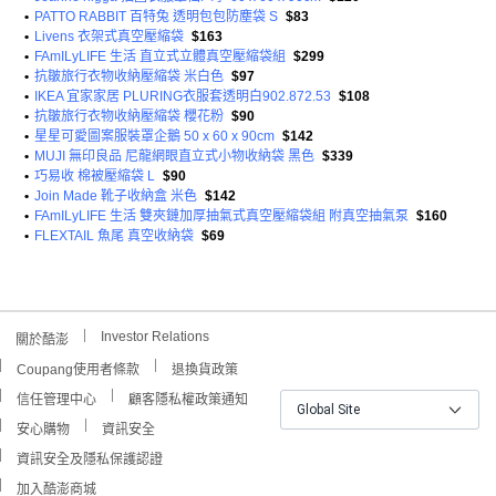
•
PATTO RABBIT 百特兔 透明包包防塵袋 S
$83
•
Livens 衣架式真空壓縮袋
$163
•
FAmILyLIFE 生活 直立式立體真空壓縮袋組
$299
•
抗皺旅行衣物收納壓縮袋 米白色
$97
•
IKEA 宜家家居 PLURING衣服套透明白902.872.53
$108
•
抗皺旅行衣物收納壓縮袋 櫻花粉
$90
•
星星可愛圖案服裝罩企鵝 50 x 60 x 90cm
$142
•
MUJI 無印良品 尼龍網眼直立式小物收納袋 黑色
$339
•
巧易收 棉被壓縮袋 L
$90
•
Join Made 靴子收納盒 米色
$142
•
FAmILyLIFE 生活 雙夾鏈加厚抽氣式真空壓縮袋組 附真空抽氣泵
$160
•
FLEXTAIL 魚尾 真空收納袋
$69
Investor Relations
關於酷澎
Coupang使用者條款
退換貨政策
信任管理中心
顧客隱私權政策通知
Global Site
安心購物
資訊安全
資訊安全及隱私保護認證
加入酷澎商城