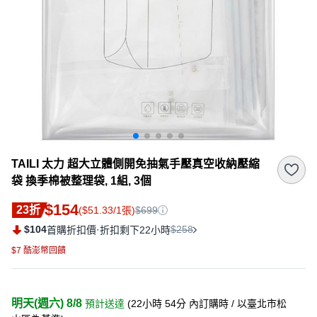
TAILI 太力 超大立體側開免抽氣手壓真空收納壓縮
袋 換季棉被整理袋, 1組, 3個
$154
23折
($51.33/1張)
$699
$104
·
$258
首購折扣價
折扣剩下22小時
$7 酷澎幣回饋
明天(週六) 8/8
預計送達
(
22小時 54分
內訂購時
/ 以臺北市松