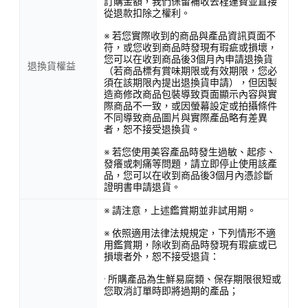
訂購金額，我們保留補收去程運費並直接
從退款扣除之權利。
※ 若您實際收到的商品與產品資訊頁面不
符，或您收到商品時發現有瑕疵或損壞，
您可以在收到商品後3個月內申請退換貨
退換貨權益
（若商品標有賞味期限或有效期限，您必
須在該期限內提出退換貨申請），但因製
造商修改商品包裝導致頁面顯示內容與實
際商品不一致，或因螢幕設定或拍攝條件
不同導致商品圖片與實際產品略有差異
者，恕不接受退換貨。
※ 若您使用美容產品時發生過敏、起疹、
發癢或刺痛等問題，請立即停止使用該產
品，您可以在收到商品後3個月內憑診斷
證明書申請退貨。
※ 請注意，上述鑑賞期並非試用期。
※ 依照適用法律法規規定，下列情形不適
用鑑賞期，除收到商品時發現有瑕疵或已
損壞者外，恕不接受退貨：
· 所購產品為生鮮易腐類、保存期限很短或
您取消訂單時即將過期的產品；