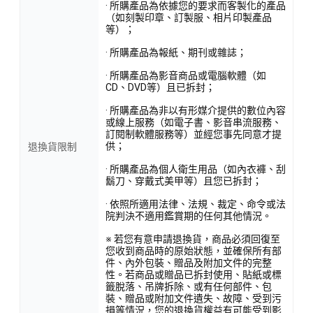
· 所購產品為依據您的要求而客製化的產品
（如刻製印章、訂製服、相片印製產品
等）；
· 所購產品為報紙、期刊或雜誌；
· 所購產品為影音商品或電腦軟體（如
CD、DVD等）且已拆封；
· 所購產品為非以有形媒介提供的數位內容
或線上服務（如電子書、影音串流服務、
訂閱制軟體服務等）並經您事先同意才提
供；
退換貨限制
· 所購產品為個人衛生用品（如內衣褲、刮
鬍刀、穿戴式美甲等）且您已拆封；
· 依照所適用法律、法規、裁定、命令或法
院判決不適用鑑賞期的任何其他情況。
※ 若您有意申請退換貨，商品必須回復至
您收到商品時的原始狀態，並確保所有部
件、內外包裝、贈品及附加文件的完整
性。若商品或贈品已拆封使用、貼紙或標
籤脫落、吊牌拆除、或有任何部件、包
裝、贈品或附加文件遺失、故障、受到污
損等情況，您的退換貨權益有可能受到影