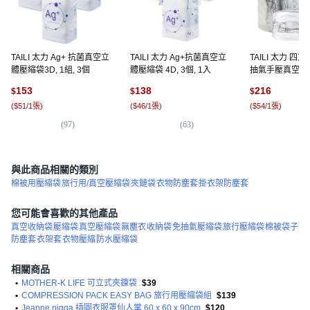
TAILI 太力 Ag+ 抗菌真空立
TAILI 太力 Ag+抗菌真空立
TAILI 太力 
體壓縮袋3D, 1組, 3個
體壓縮袋 4D, 3個, 1入
抽氣手壓真空收
4個裝, 1組
153
138
216
$
$
$
(
$51/1張
)
(
$46/1張
)
(
$54/1張
)
(
97
)
(
63
)
(
2
與此商品相關的類別
棉被用壓縮袋
旅行用/真空壓縮袋
夾鏈袋
衣物防塵套
掛衣架防塵套
您可能會喜歡的其他產品
真空收納袋
壓縮袋
真空壓縮袋
無塵衣
收納袋
免抽氣壓縮袋
旅行壓縮袋
棉被袋子
防塵套
衣架套
衣物壓縮
防水壓縮袋
相關商品
•
MOTHER-K LIFE 可立式夾鍊袋
$39
•
COMPRESSION PACK EASY BAG 旅行用壓縮袋組
$139
•
Jeanne nigga 插圖衣服罩仙人掌 60 x 60 x 90cm
$120