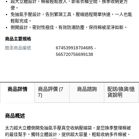
超大立體設計，棉被輕鬆放入，節省衣櫃空間，換季收納更方
便。
免抽氣手壓設計，告別繁瑣工具，壓縮過程簡單快速，一人也能
輕鬆完成。
側開設計，密封性極佳，有效防潮防塵，保持棉被潔淨如新。
商品主要規格
酷澎商品編號
674539918704685 -
565720756699138
商品詳情
商品評價
(
7
商品諮詢
配送/換貨/退
7
)
貨說明
商品概述
太力超大立體側開免抽氣手壓真空收納壓縮袋，是您換季整理棉被
的最佳幫手。獨特立體設計，提供超大容量，輕鬆收納多件棉被，