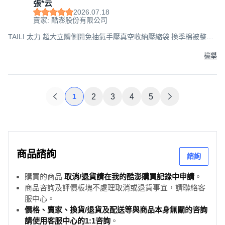
張*云
2026.07.18
賣家: 酷澎股份有限公司
TAILI 太力 超大立體側開免抽氣手壓真空收納壓縮袋 換季棉被整理
袋, 44 x 70 x 100cm, 1組, 3個
檢舉
1
2
3
4
5
商品諮詢
諮詢
購買的商品
取消/退貨請在我的酷澎購買記錄中申請
。
商品咨詢及評價板塊不處理取消或退貨事宜，請聯絡客
服中心。
價格、賣家、換貨/退貨及配送等與商品本身無關的咨詢
請使用客服中心的1:1咨詢
。