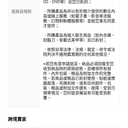
CD、DVD等）且您已拆封；
．所購產品為非以有形媒介提供的數位內
退換貨限制
容或線上服務（如電子書、影音串流服
務、訂閱制軟體服務等）並經您事先同意
才提供；
．所購產品為個人衛生用品（如內衣褲、
刮鬍刀、穿戴式美甲等）且已拆封；
．依照台灣法律、法規、裁定、命令或法
院判決不適用鑑賞期的任何其他情況。
※若您有意申請退貨，商品必須回復至您
收到商品時的原始狀態，並確保所有部
件、內外包裝、贈品及附加文件的完整
性。若商品或贈品已拆封使用、貼紙或標
籤脫落、吊牌拆除、或有任何部件、包
裝、贈品或附加文件遺失、故障、受到污
損等情況，您的退貨權益有可能受到影
響。
跨境賣家