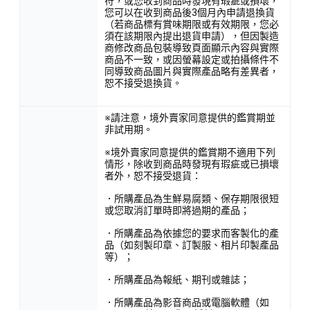
符，或您收到商品時發現有瑕疵或損壞，
您可以在收到商品後3個月內申請退換貨
（若商品標有賞味期限或有效期限，您必
須在該期限內提出退貨申請），但因製造
商修改商品包裝導致頁面顯示內容與實際
商品不一致，或因螢幕設定或拍攝條件不
同導致商品圖片與實際產品略有差異者，
恕不接受退換貨。
※請注意，境外賣家同意提供的鑑賞期並
非試用期。
※境外賣家同意提供的鑑賞期不適用下列
情形，除收到商品時發現有瑕疵或已損壞
者外，恕不接受退貨：
．所購產品為生鮮易腐類、保存期限很短
或您取消訂單時即將過期的產品；
．所購產品為依據您的要求而客製化的產
品（如刻製印章、訂製服、相片印製產品
等）；
．所購產品為報紙、期刊或雜誌；
．所購產品為影音商品或電腦軟體（如