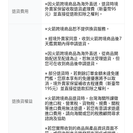
※因火箭跨境商品為海外直送，退貨時境
外賣家保留收取退貨處理費（新臺幣95
退貨費用
元）並直接從退款扣除之權利。
※火箭跨境商品恕不提供換貨服務。
※ 經境外賣家同意，收到火箭跨境商品後7
天鑑賞期內得申請退貨。
※因火箭跨境商品為海外直送，從商品開
始配送至配達為止，恕無法受理退貨，但
您可在收到商品後申請退貨。
※ 部分退貨時，若剩餘訂單金額未達免運
門檻，您原本享有的免運優惠將予以取
消，境外賣家保留補收去程運費（新臺幣
195元）並直接從退款扣除之權利。
※火箭跨境商品退貨時，台灣海關所課徵
退換貨權益
的進口稅、營業稅、貨物稅、規費、關稅
等進口費用無法退還，若您有意請求退還
進口費用，請向海關或您的稅務顧問尋求
諮詢及協助
※若您實際收到的商品與產品資訊頁面不