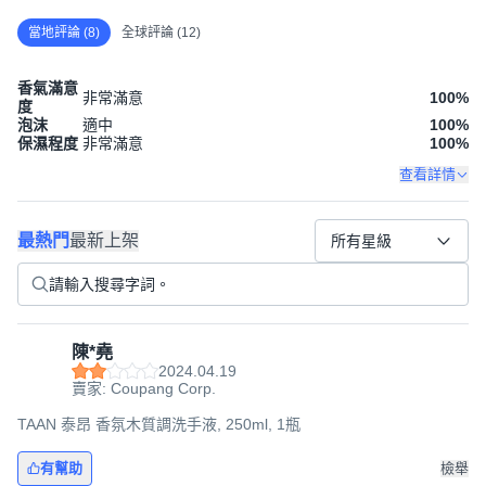
當地評論 (8)
全球評論 (12)
香氣滿意
非常滿意
100
%
度
泡沫
適中
100
%
保濕程度
非常滿意
100
%
查看詳情
最熱門
最新上架
所有星級
陳*堯
2024.04.19
賣家: Coupang Corp.
TAAN 泰昂 香氛木質調洗手液, 250ml, 1瓶
有幫助
檢舉