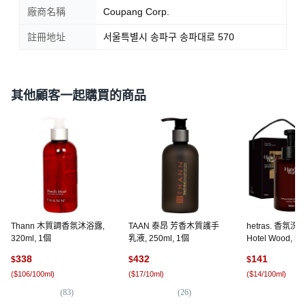
廠商名稱
Coupang Corp.
註冊地址
서울특별시 송파구 송파대로 570
其他顧客一起購買的商品
Thann 木質調香氛沐浴露,
TAAN 泰昂 芳香木質護手
hetras. 香氛
320ml, 1個
乳液, 250ml, 1個
Hotel Wood, 51
338
432
141
$
$
$
(
$106/100ml
)
(
$17/10ml
)
(
$14/100ml
)
(
83
)
(
26
)
(
3,