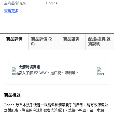
主商品/補充包
Original
查看更多
商品詳情
商品評價
(
2
商品諮詢
配送/換貨/退
0
)
貨說明
火箭跨境資訊
深入了解 EZ WAY、進口稅、限制等。
商品概述
Thann 芳香木洗手液是一款能溫和清潔雙手的產品，能有效保濕並
舒緩肌膚。豐富的泡沫能徹底洗淨髒汙，洗後不乾澀，留下水潤