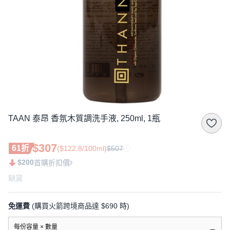
TAAN 泰昂 香氛木質調洗手液, 250ml, 1瓶
$307
61折
($122.8/100ml)
$507
$200
首購折扣價
缺貨
免運費
(購買火箭跨境商品達 $690 時)
每份容量 × 數量