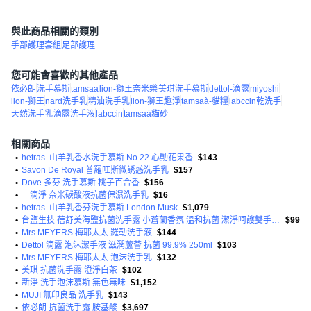
與此商品相關的類別
手部護理套組
足部護理
您可能會喜歡的其他產品
依必朗
洗手慕斯
tamsaa
lion-獅王奈米樂
美琪洗手慕斯
dettol-滴露
miyoshi
lion-獅王
nard洗手乳
精油洗手乳
lion-獅王趣淨
tamsaà-貓糧
labccin乾洗手
天然洗手乳
滴露洗手液
labccin
tamsaà貓砂
相關商品
•
hetras. 山羊乳香水洗手慕斯 No.22 心動花果香
$143
•
Savon De Royal 普羅旺斯微誘惑洗手乳
$157
•
Dove 多芬 洗手慕斯 桃子百合香
$156
•
一滴淨 奈米碳酸液抗菌保濕洗手乳
$16
•
hetras. 山羊乳香芬洗手慕斯 London Musk
$1,079
•
台鹽生技 蓓舒美海鹽抗菌洗手露 小蒼蘭香氛 溫和抗菌 潔淨呵護雙手 給您健康清新的洗手體驗
$99
•
Mrs.MEYERS 梅耶太太 羅勒洗手液
$144
•
Dettol 滴露 泡沫潔手液 滋潤蘆薈 抗菌 99.9% 250ml
$103
•
Mrs.MEYERS 梅耶太太 泡沫洗手乳
$132
•
美琪 抗菌洗手露 澄淨白茶
$102
•
新淨 洗手泡沫慕斯 無色無味
$1,152
•
MUJI 無印良品 洗手乳
$143
•
依必朗 抗菌洗手露 胺基酸
$3,697