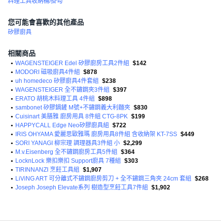
料理工具收納桶/掛勾
您可能會喜歡的其他產品
矽膠廚具
相關商品
•
WAGENSTEIGER Edel 矽膠廚房工具2件組
$142
•
MODORI 磁吸廚具4件組
$878
•
uh homedeco 矽膠廚具4件套組
$238
•
WAGENSTEIGER 全不鏽鋼夾3件組
$397
•
ERATO 胡桃木料理工具 4件組
$898
•
sambonet 矽膠鍋鏟 M號+不鏽鋼義大利麵夾
$830
•
Cuisinart 美膳雅 廚房用具 8件組 CTG-8PK
$199
•
HAPPYCALL Edge Neo矽膠廚具組
$722
•
IRIS OHYAMA 愛麗思歐雅瑪 廚房用具8件組 含收納架 KT-7SS
$449
•
SORI YANAGI 柳宗理 調理器具3件組 小
$2,299
•
M.v.Eisenberg 全不鏽鋼廚房工具5件組
$364
•
LocknLock 樂扣樂扣 Support廚具 7種組
$303
•
TIRINNANZI 烹飪工具組
$1,907
•
LiViNG ART 可分離式不鏽鋼廚房剪刀 + 全不鏽鋼三角夾 24cm 套組
$268
•
Joseph Joseph Elevate系列 樹造型烹飪工具7件組
$1,902