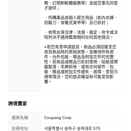
務、訂閱制軟體服務等）並經您事先同意
才提供；
．所購產品為個人衛生用品（如內衣褲、
刮鬍刀、穿戴式美甲等）且已拆封；
．依照台灣法律、法規、裁定、命令或法
院判決不適用鑑賞期的任何其他情況。
※若您有意申請退貨，商品必須回復至您
收到商品時的原始狀態，並確保所有部
件、內外包裝、贈品及附加文件的完整
性。若商品或贈品已拆封使用、貼紙或標
籤脫落、吊牌拆除、或有任何部件、包
裝、贈品或附加文件遺失、故障、受到污
損等情況，您的退貨權益有可能受到影
響。
跨境賣家
廠商名稱
Coupang Corp.
註冊地址
서울특별시 송파구 송파대로 570