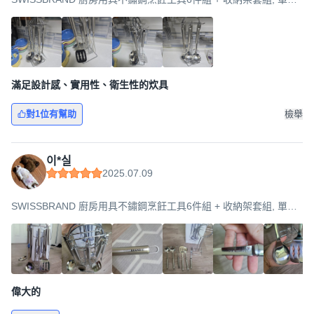
顏色, 1組, 1組
滿足設計感、實用性、衛生性的炊具
對1位有幫助
檢舉
이*실
2025.07.09
SWISSBRAND 廚房用具不鏽鋼烹飪工具6件組 + 收納架套組, 單一
顏色, 1組, 1組
偉大的