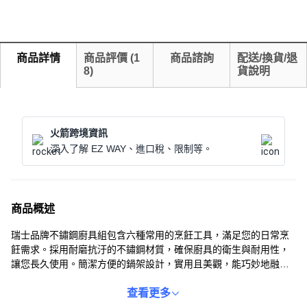
商品詳情
商品評價
(
1
商品諮詢
配送/換貨/退
8
)
貨說明
火箭跨境資訊
深入了解 EZ WAY、進口稅、限制等。
商品概述
瑞士品牌不鏽鋼廚具組包含六種常用的烹飪工具，滿足您的日常烹
飪需求。採用耐磨抗汙的不鏽鋼材質，確保廚具的衛生與耐用性，
讓您長久使用。簡潔方便的鍋架設計，實用且美觀，能巧妙地融入
您的廚房設計中。附帶的旋轉支架可平滑旋轉，節省空間，讓您的
廚房更加整潔。這款多功能的廚具組讓烹飪變得更輕鬆愉快，是您
查看更多