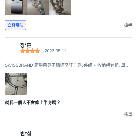
有幫助
檢舉
장*훈
2023.05.11
SWISSBRAND 廚房用具不鏽鋼烹飪工具6件組 + 收納架套組, 單一
顏色, 1組, 1組
就我一個人不會修上半身嗎？
檢舉
변*섭