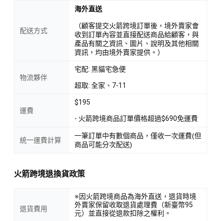
海外直送
（顧客提交火箭跨境訂單後，境外賣家會
配送方式
收到訂單內容並直接配送商品給顧客，與
產品有關之資訊、圖片、說明及其他相關
資訊，均由境外賣家提供。）
宅配: 黑貓宅急便
物流夥伴
超取: 全家、7-11
$195
運費
- 火箭跨境商品訂單價格超過$690免運費
一筆訂單中有數個商品，僅收一次運費(但
統一運費計算
商品可能分次配送)
火箭跨境退換貨政策
※因火箭跨境商品為海外直送，退貨時境
外賣家保留收取退貨處理費（新臺幣95
退貨費用
元）並直接從退款扣除之權利。