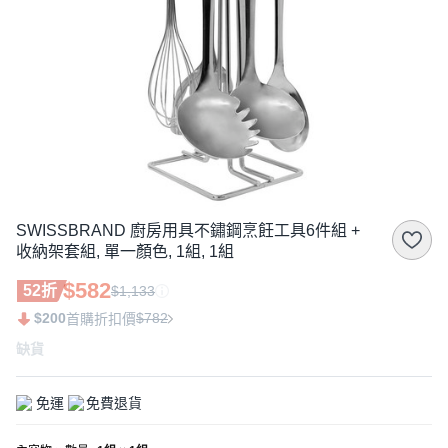
SWISSBRAND 廚房用具不鏽鋼烹飪工具6件組 +
收納架套組, 單一顏色, 1組, 1組
$582
52折
$1,133
$200
$782
首購折扣價
缺貨
免運
免費退貨