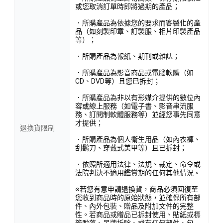
或您取消訂單時即將過期的產品；
．所購產品為依據您的要求而客製化的產
品（如刻製印章、訂製服、相片印製產品
等）；
．所購產品為報紙、期刊或雜誌；
．所購產品為影音商品或電腦軟體（如
CD、DVD等）且您已拆封；
．所購產品為非以有形媒介提供的數位內
容或線上服務（如電子書、影音串流服
務、訂閱制軟體服務等）並經您事先同意
才提供；
退換貨限制
．所購產品為個人衛生用品（如內衣褲、
刮鬍刀、穿戴式美甲等）且已拆封；
．依照所適用法律、法規、裁定、命令或
法院判決不適用鑑賞期的任何其他情況。
※若您有意申請退換貨，商品必須回復至
您收到商品時的原始狀態，並確保所有部
件、內外包裝、贈品及附加文件的完整
性。若商品或贈品已拆封使用、貼紙或標
籤脫落、吊牌拆除、或有任何部件、包