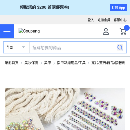
領取您的 $200 首購優惠卷!
打開 App
登入
註冊會員
客服中心
全部
酷澎首頁
美妝保養
美甲
指甲彩繪用品/工具
亮片/寶石/飾品/接著劑