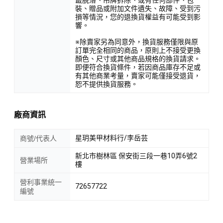
裝、贈品或附加文件遺失、故障、受到污
損等情況，您的退換貨權益有可能受到影
響。
※除賣家另為同意外，換貨服務僅限與原
訂單完全相同的商品，原則上不接受更換
顏色、尺寸或其他商品規格的換貨請求。
即便符合換貨條件，若因商品庫存不足或
有其他商業考量，賣家可能僅接受退貨，
恕不提供換貨服務。
廠商資訊
星玥美甲材料行/李岳芸
商號/代表人
新北市樹林區 保安街三段一巷10弄6號2
營業場所
樓
營利事業統一
72657722
編號