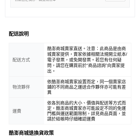
配送說明
酷澎商城賣家直送。注意：此商品是由商
城賣家提供，賣家依據相關法規開立紙本/
配送方式
電子發票，或免開發票。若您有任何疑
問，請您在購買前於“商品諮詢”向賣家提
出。
依酷澎商城賣家設置而定，同一個賣家店
物流夥伴
鋪的不同商品之運送合作夥伴亦可能有差
異
依各別商品的大小、價值與配送等方式而
定，酷澎商城賣家亦可能設定不同的免運
運費
門檻與運送範圍限制，詳見商品頁面，並
請於結帳時仔細確認運費
酷澎商城退換貨政策