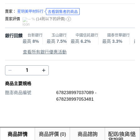
賣家：
星玥美甲材料行
去看銷售者的商品
賣家評價
-- %
(
14則以下的評價
)
銀行回饋
台新銀行
玉山銀行
中國信託銀行
國泰世華銀行
最高
8%
最高
7.5%
最高
6.2%
最高
3.3%
最
查看所有銀行優惠活動
商品主要規格
酷澎商品編號
678238997037089 -
678238997053481
商品詳情
商品評價
(
0
)
商品諮詢
配送/換貨/退