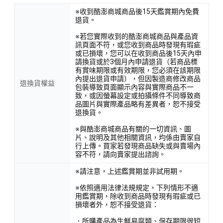
※收到酷澎商城商品後15天鑑賞期內免費
退貨。
※若您實際收到的酷澎商城商品與產品資
訊頁面不符，或您收到商品時發現有瑕疵
或已損壞，您可以在收到商品後15天內申
請換貨或於3個月內申請退貨（若商品標
有賞味期限或有效期限，您必須在該期限
內提出退貨申請），但因製造商修改商品
退換貨權益
包裝導致頁面顯示內容與實際商品不一
致，或因螢幕設定或拍攝條件不同導致商
品圖片與實際產品略有差異者，恕不接受
退換貨。
※與酷澎商城商品有關的一切資訊、圖
片、說明及其他相關資訊，均係由賣家自
行上傳。買家若發現商品缺失或與賣場內
容不符，請向賣家提出諮詢。
※請注意，上述鑑賞期並非試用期。
※依照適用法律法規規定，下列情形不適
用鑑賞期，除收到商品時發現有瑕疵或已
損壞者外，恕不接受退貨：
．所購產品為生鮮易腐類、保存期限很短