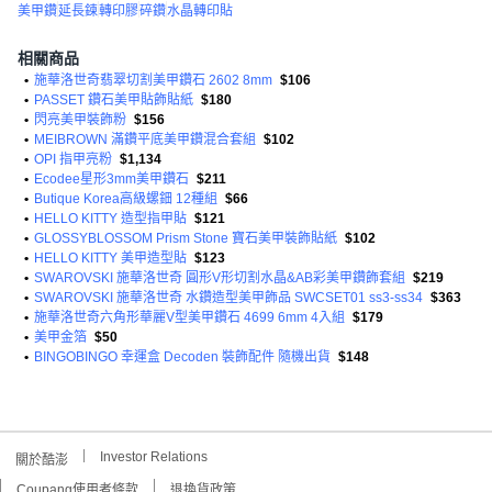
美甲鑽
延長鍊
轉印膠
碎鑽
水晶轉印貼
相關商品
•
施華洛世奇翡翠切割美甲鑽石 2602 8mm
$106
•
PASSET 鑽石美甲貼飾貼紙
$180
•
閃亮美甲裝飾粉
$156
•
MEIBROWN 滿鑽平底美甲鑽混合套組
$102
•
OPI 指甲亮粉
$1,134
•
Ecodee星形3mm美甲鑽石
$211
•
Butique Korea高級螺鈿 12種組
$66
•
HELLO KITTY 造型指甲貼
$121
•
GLOSSYBLOSSOM Prism Stone 寶石美甲裝飾貼紙
$102
•
HELLO KITTY 美甲造型貼
$123
•
SWAROVSKI 施華洛世奇 圓形V形切割水晶&AB彩美甲鑽飾套組
$219
•
SWAROVSKI 施華洛世奇 水鑽造型美甲飾品 SWCSET01 ss3-ss34
$363
•
施華洛世奇六角形華麗V型美甲鑽石 4699 6mm 4入組
$179
•
美甲金箔
$50
•
BINGOBINGO 幸運盒 Decoden 裝飾配件 隨機出貨
$148
Investor Relations
關於酷澎
Coupang使用者條款
退換貨政策