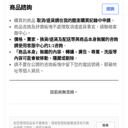
商品諮詢
諮詢
購買的商品
取消/退貨請在我的酷澎購買記錄中申請
。
商品咨詢及評價板塊不處理取消或退貨事宜，請聯絡客
服中心。
價格、賣家、換貨/退貨及配送等與商品本身無關的咨詢
請使用客服中心的1:1咨詢
。
「商品本身」無關的內容、轉讓、廣告、辱罵、洗版等
內容可能會被移動、隱藏或刪除
。
請不要在公開的咨詢板塊中留下您的電話號碼、郵箱地
址等個人資訊。
目前尚無咨詢。
如您發現商品有不實廣告、侵害智慧財產權或其他不適
檢舉
合銷售之情形，請提出檢舉