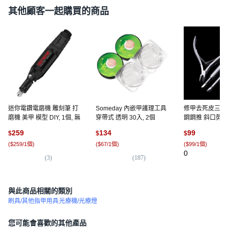
其他顧客一起購買的商品
迷你電鑽電磨機 雕刻筆 打
Someday 內嵌甲護理工具
修甲去死皮三件
磨機 美甲 模型 DIY, 1個, 無
穿帶式 透明 30入, 2個
鋼鋼推 斜口剪, 
D134-1, N/A
259
134
99
$
$
$
(
$259/1個
)
(
$67/1個
)
(
$99/1個
)
0
(
3
)
(
187
)
與此商品相關的類別
刷具/其他指甲用具
光療機/光療燈
您可能會喜歡的其他產品