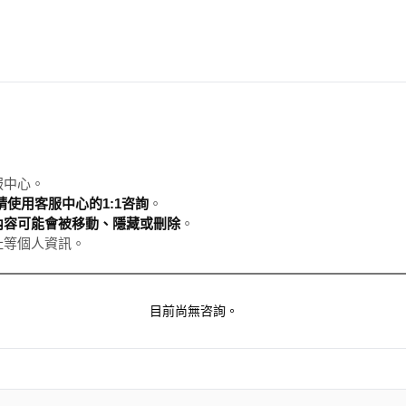
服中心。
使用客服中心的1:1咨詢
。
內容可能會被移動、隱藏或刪除
。
址等個人資訊。
目前尚無咨詢。