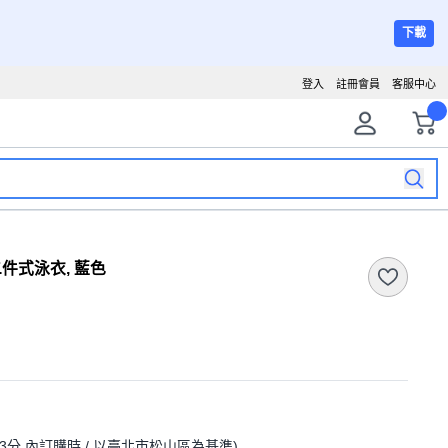
下載
登入
註冊會員
客服中心
版二件式泳衣, 藍色
23分
內訂購時
/ 以臺北市松山區為基準
)