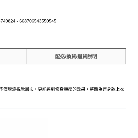
749824 - 668706543550545
配送/換貨/退貨說明
計不僅增添視覺層次，更能達到修身顯瘦的效果。整體為連身款上衣