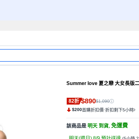
Summer love 夏之戀 大女長
$890
82折
$1,090
$200
·
首購折扣價
折扣剩下5小時
免運費
該商品是
明天 到貨,
明天(週日) 8/9
預計送達
(
5小時 