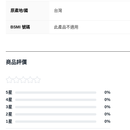
原產地/國
台灣
BSMI 號碼
此產品不適用
商品評價
5星
0
%
4星
0
%
3星
0
%
2星
0
%
1星
0
%