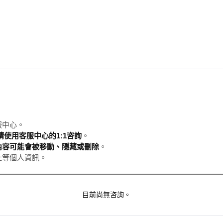
服中心。
使用客服中心的1:1咨詢
。
內容可能會被移動、隱藏或刪除
。
址等個人資訊。
目前尚無咨詢。