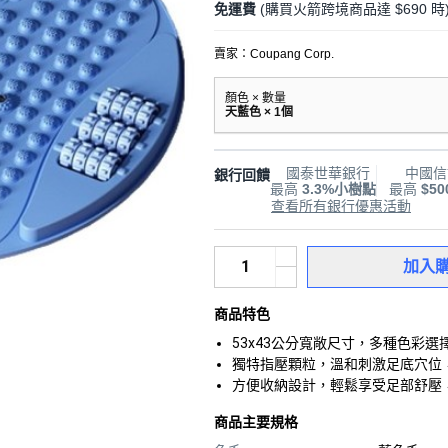
免運費
(購買火箭跨境商品達 $690 時
賣家：
Coupang Corp.
顏色 × 數量
天藍色 × 1個
國泰世華銀行
中國信
銀行回饋
最高
3.3%小樹點
最高
$5
查看所有銀行優惠活動
加入
商品特色
53x43公分寬敞尺寸，多種色彩
獨特指壓顆粒，溫和刺激足底穴位
方便收納設計，輕鬆享受足部舒壓
商品主要規格