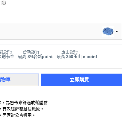
)
託銀行
台新銀行
玉山銀行
00刷卡金
最高
8%台新point
最高
250玉山 e point
購物車
立即購買
選擇，為您帶來舒適放鬆體驗。
，有效緩解雙腳疲憊感。
，居家辦公皆適用。