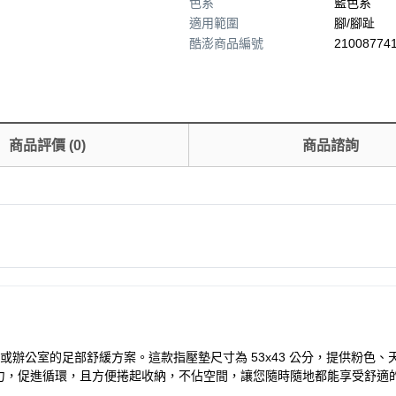
色系
藍色系
適用範圍
腳/腳趾
酷澎商品編號
210087741
商品評價
(
0
)
商品諮詢
您居家或辦公室的足部舒緩方案。這款指壓墊尺寸為 53x43 公分，提供
力，促進循環，且方便捲起收納，不佔空間，讓您隨時隨地都能享受舒適的