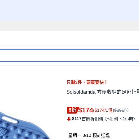
只剩
3
件，
要買要快！
Solsoldamda 方便收納的足部指壓墊
$174
6折
($174/1個)
$291
$117
·
首購折扣價
折扣剩下2小時
星期一 8/10
預計送達