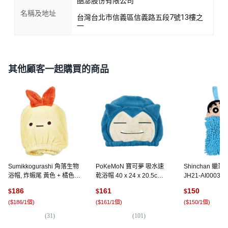
酷澎股份有限公司
名稱及地址
台灣台北市信義區信義路五段7號13樓之
一
其他顧客一起購買的商品
Sumikkogurashi 角落生物
PoKeMoN 寶可夢 吸水速
Shinchan 蠟
浴帽, 炸蝦尾 黃色 + 橘色,
乾浴帽 40 x 24 x 20.5cm 6
JH21-AI0003 35
1個
歲以上, 卡比獸 藍色 + 米白
小新 藍色, 1條
186
161
150
$
$
$
色, 1個
(
$186/1個
)
(
$161/1個
)
(
$150/1個
)
(
31
)
(
101
)
(
2