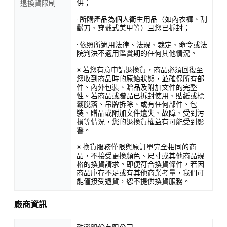
供；
退換貨限制
· 所購產品為個人衛生用品（如內衣褲、刮
鬍刀、穿戴式美甲等）且您已拆封；
· 依照所適用法律、法規、裁定、命令或法
院判決不適用鑑賞期的任何其他情況。
※ 若您有意申請退換貨，商品必須回復至
您收到商品時的原始狀態，並確保所有部
件、內外包裝、贈品及附加文件的完整
性。若商品或贈品已拆封使用、貼紙或標
籤脫落、吊牌拆除、或有任何部件、包
裝、贈品或附加文件遺失、故障、受到污
損等情況，您的退換貨權益有可能受到影
響。
※ 換貨服務僅限與原訂單完全相同的商
品，不接受更換顏色、尺寸或其他商品規
格的換貨請求。即便符合換貨條件，若因
商品庫存不足或有其他商業考量，我們可
能僅接受退貨，恕不提供換貨服務。
廠商資訊