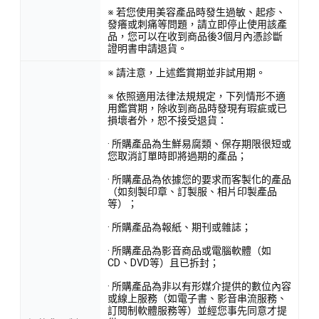
※ 若您使用美容產品時發生過敏、起疹、
發癢或刺痛等問題，請立即停止使用該產
品，您可以在收到商品後3個月內憑診斷
證明書申請退貨。
※ 請注意，上述鑑賞期並非試用期。
※ 依照適用法律法規規定，下列情形不適
用鑑賞期，除收到商品時發現有瑕疵或已
損壞者外，恕不接受退貨：
· 所購產品為生鮮易腐類、保存期限很短或
您取消訂單時即將過期的產品；
· 所購產品為依據您的要求而客製化的產品
（如刻製印章、訂製服、相片印製產品
等）；
· 所購產品為報紙、期刊或雜誌；
· 所購產品為影音商品或電腦軟體（如
CD、DVD等）且已拆封；
· 所購產品為非以有形媒介提供的數位內容
或線上服務（如電子書、影音串流服務、
訂閱制軟體服務等）並經您事先同意才提