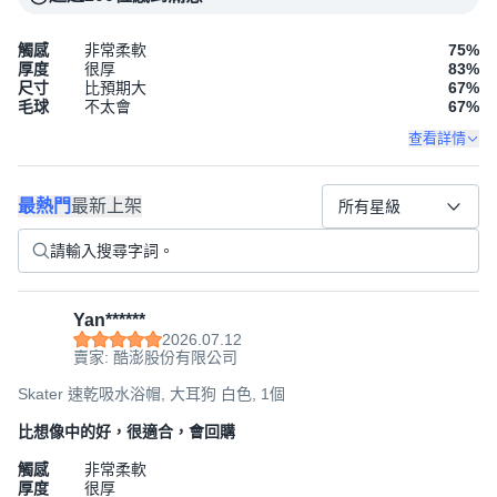
觸感
非常柔軟
75
%
厚度
很厚
83
%
尺寸
比預期大
67
%
毛球
不太會
67
%
查看詳情
最熱門
最新上架
所有星級
Yan******
2026.07.12
賣家: 酷澎股份有限公司
Skater 速乾吸水浴帽, 大耳狗 白色, 1個
比想像中的好，很適合，會回購
觸感
非常柔軟
厚度
很厚