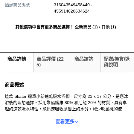
酷澎商品編號
316043549458440 -
455914020634624
其他選項中含有更多商品選擇！
全新商品
(
1
)
/
其他
(
1
)
商品詳情
商品評價
(
22
商品諮詢
配送/換貨/退
5
)
貨說明
商品概述
這款 Skater 蠟筆小新速乾吸水浴帽，尺寸為 23 x 17 公分，是您沐
浴後的理想選擇。採用聚酯纖維 80% 和尼龍 20% 的材質，具有卓
越的速乾吸水特性，能迅速吸收頭髮上的水分，減少吹風機的使用
時間，呵護您的秀髮。可愛的蠟筆小新卡通圖案，讓沐浴時光更加
有趣。浴帽設計穩固貼合頭部，不易滑落，讓您輕鬆享受乾爽舒適
查看更多
的體驗。使用前請先清洗，並置於陰涼處晾乾，避免陽光直射及高