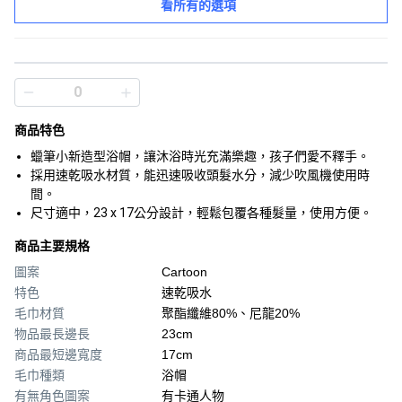
看所有的選項
商品特色
蠟筆小新造型浴帽，讓沐浴時光充滿樂趣，孩子們愛不釋手。
採用速乾吸水材質，能迅速吸收頭髮水分，減少吹風機使用時
間。
尺寸適中，23 x 17公分設計，輕鬆包覆各種髮量，使用方便。
商品主要規格
圖案
Cartoon
特色
速乾吸水
毛巾材質
聚酯纖維80%、尼龍20%
物品最長邊長
23cm
商品最短邊寬度
17cm
毛巾種類
浴帽
有無角色圖案
有卡通人物