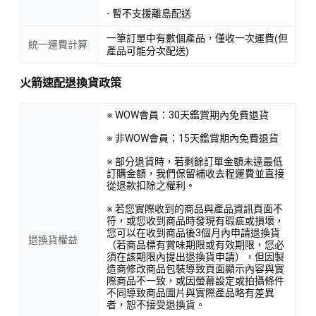
- 暫不支援離島配送
一筆訂單中有數個產品，僅收一次運費(但
統一運費計算
產品可能分次配送)
火箭速配退換貨政策
※ WOW會員：30天鑑賞期內免費退貨
※ 非WOW會員：15天鑑賞期內免費退貨
※ 部分退貨時，若剩餘訂單金額未達最低
訂購金額，我們保留補收去程運費並直接
從退款扣除之權利。
※ 若您實際收到的商品與產品資訊頁面不
符，或您收到商品時發現有瑕疵或損壞，
您可以在收到商品後3個月內申請退換貨
退換貨權益
（若商品標有賞味期限或有效期限，您必
須在該期限內提出退換貨申請），但因製
造商修改商品包裝導致頁面顯示內容與實
際商品不一致，或因螢幕設定或拍攝條件
不同導致商品圖片與實際產品略有差異
者，恕不接受退換貨。