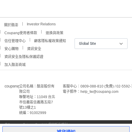
Investor Relations
關於酷澎
Coupang使用者條款
退換貨政策
信任管理中心
顧客隱私權政策通知
Global Site
安心購物
資訊安全
資訊安全及隱私保護認證
加入酷澎商城
公司名稱：酷澎股份有
客服中心：0809-088-810 (免費) / 02-5592-
限公司
電子郵件：help_tw@coupang.com
聯繫地址：11049 台北
市信義區信義路五段7
號13樓之1
統編：91002999
©Coupang Taiwan Co., Ltd. 保留所有權利。
本網站上顯示的所有商標、標誌和服務標誌均為酷澎股份有