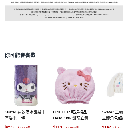
你可能會喜歡
Skater 速乾吸水護髮巾,
ONEDER 旺達棉品
Skater 三麗鷗
庫洛米, 1條
Hello Kitty 凱蒂立體乾
立體角色超細
髮帽 20 x 20cm, 凱蒂
帽, 大耳狗, 1
$
239
$
119
$
147
($239/1個)
($119/1個)
($147/1個