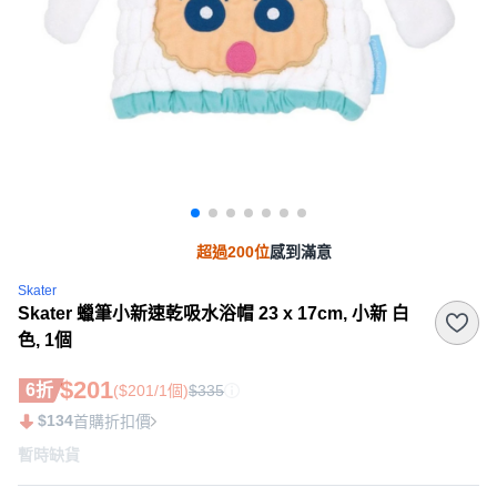
超過200位
感到滿意
Skater
Skater 蠟筆小新速乾吸水浴帽 23 x 17cm, 小新 白
色, 1個
$201
6折
($201/1個)
$335
$134
首購折扣價
暫時缺貨