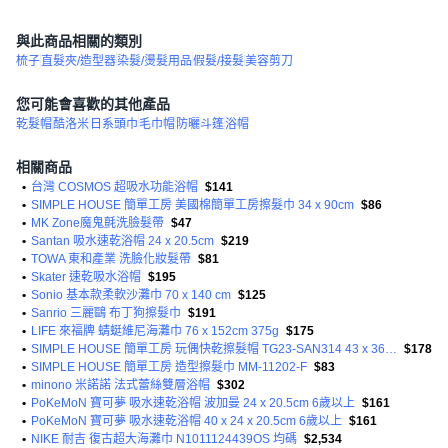
與此商品相關的類別
梳子
直髮夾/造型器
染髮/燙髮用品
假髮/接髮
美容剪刀
您可能會喜歡的其他產品
乾髮帽
酷洛米
日系頭巾
毛巾帽
防曬斗篷
浴帽
相關商品
•
台灣 COSMOS 超吸水功能浴帽
$141
•
SIMPLE HOUSE 簡單工房 美國棉簡單工房擦髮巾 34 x 90cm
$86
•
MK Zone魔鬼氈洗臉髮帶
$47
•
Santan 吸水速乾浴帽 24 x 20.5cm
$219
•
TOWA 東和產業 洗臉化妝髮帶
$81
•
Skater 速乾吸水浴帽
$195
•
Sonio 基本款柔軟沙灘巾 70 x 140 cm
$125
•
Sanrio 三麗鷗 布丁狗擦髮巾
$191
•
LIFE 來福牌 蜻蜓維尼海灘巾 76 x 152cm 375g
$175
•
SIMPLE HOUSE 簡單工房 玩偶快乾擦髮帽 TG23-SAN314 43 x 36cm 105g
$178
•
SIMPLE HOUSE 簡單工房 造型擦髮巾 MM-11202-F
$83
•
minono 米諾諾 法式蕾絲雙層浴帽
$302
•
PoKeMoN 寶可夢 吸水速乾浴帽 波加曼 24 x 20.5cm 6歲以上
$161
•
PoKeMoN 寶可夢 吸水速乾浴帽 40 x 24 x 20.5cm 6歲以上
$161
•
NIKE 耐吉 復古超大海灘巾 N1011124439OS 均碼
$2,534