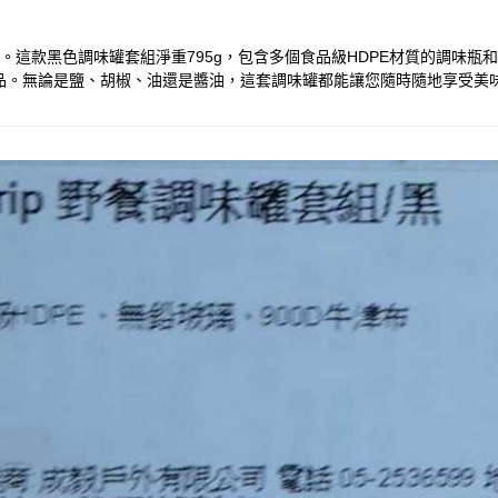
與效率。這款黑色調味罐套組淨重795g，包含多個食品級HDPE材質的調味
品。無論是鹽、胡椒、油還是醬油，這套調味罐都能讓您隨時隨地享受美