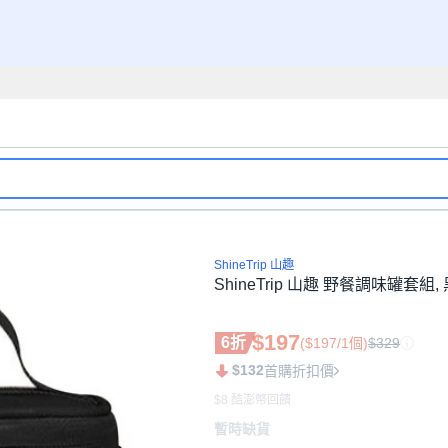
ShineTrip 山趣
ShineTrip 山趣 野餐調味罐套組, 
$197
6折
($197/1個)
$329
$132
首購折扣價
$8 酷澎幣回饋
暫時缺貨