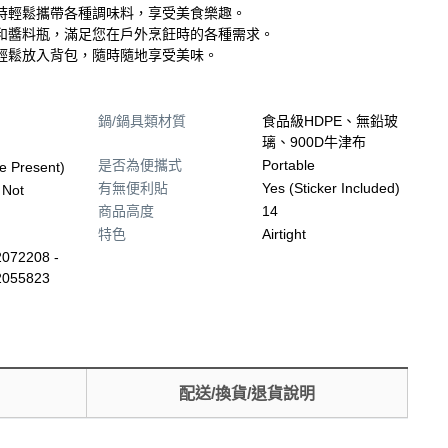
時輕鬆攜帶各種調味料，享受美食樂趣。
和醬料瓶，滿足您在戶外烹飪時的各種需求。
輕鬆放入背包，隨時隨地享受美味。
鍋/鍋具類材質
食品級HDPE、無鉛玻
璃、900D牛津布
是否為便攜式
Portable
e Present)
有無便利貼
Yes (Sticker Included)
 Not
商品高度
14
特色
Airtight
072208 -
2055823
配送/換貨/退貨說明