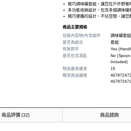
輕巧調味罐套組，讓您在戶外野餐
多功能收納設計，包含多個調味罐
精巧便攜的設計，不佔空間，讓您
商品主要規格
包裝內容物/內含組件
調味罐套組
是否為組合
套組
有無把手
Yes (Handl
是否包含湯匙
No (Spoon
Included)
物品最長邊長
15
酷澎商品編號
467872472
46787247
商品評價
(
32
)
商品諮詢