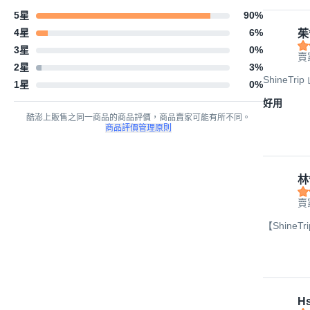
5星
90
%
4星
6
%
茱*
3星
0
%
賣
2星
3
%
ShineTr
1星
0
%
好用
酷澎上販售之同一商品的商品評價，商品賣家可能有所不同。
商品評價管理原則
林
賣
【Shine
Hs