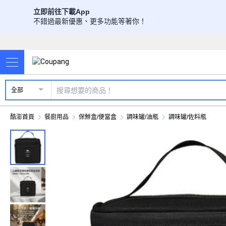
立即前往下載App
不錯過最新優惠、更多功能等著你！
全部
酷澎首頁
餐廚用品
保鮮盒/便當盒
調味罐/油瓶
調味罐/佐料瓶