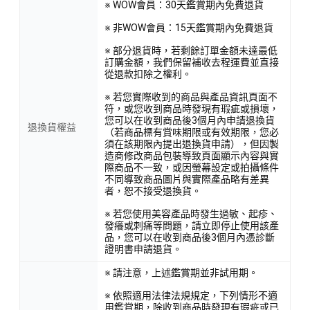
※ WOW會員：30天鑑賞期內免費退貨
※ 非WOW會員：15天鑑賞期內免費退貨
※ 部分退貨時，若剩餘訂單金額未達最低
訂購金額，我們保留補收去程運費並直接
從退款扣除之權利。
※ 若您實際收到的商品與產品資訊頁面不
符，或您收到商品時發現有瑕疵或損壞，
您可以在收到商品後3個月內申請退換貨
退換貨權益
（若商品標有賞味期限或有效期限，您必
須在該期限內提出退換貨申請），但因製
造商修改商品包裝導致頁面顯示內容與實
際商品不一致，或因螢幕設定或拍攝條件
不同導致商品圖片與實際產品略有差異
者，恕不接受退換貨。
※ 若您使用美容產品時發生過敏、起疹、
發癢或刺痛等問題，請立即停止使用該產
品，您可以在收到商品後3個月內憑診斷
證明書申請退貨。
※ 請注意，上述鑑賞期並非試用期。
※ 依照適用法律法規規定，下列情形不適
用鑑賞期，除收到商品時發現有瑕疵或已