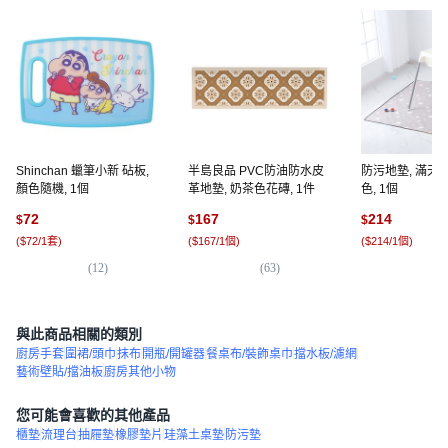
Shinchan 蠟筆小新 砧板,
半島良品 PVC防油防水皮
防污地墊, 滿天星
顏色隨機, 1個
革地墊, 奶茶色花磚, 1件
色, 1個
72
167
214
$
$
$
(
$72/1套
)
(
$167/1個
)
(
$214/1個
)
(
12
)
(
63
)
(
1
與此商品相關的類別
廚房手套
圍裙/頭巾
抹布
開瓶/開罐器
餐桌布/裝飾桌巾
擋水板/濾網
藝術壁貼/擋油板
廚房其他小物
您可能會喜歡的其他產品
櫃墊
流理台
抽屜墊
橡膠墊片
珪藻土桌墊
防污墊