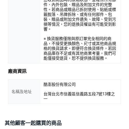
件、內外包裝、贈品及附加文件的完整
性。若商品或贈品已拆封使用、貼紙或標
籤脫落、吊牌拆除、或有任何部件、包
裝、贈品或附加文件遺失、故障、受到污
損等情況，您的退換貨權益有可能受到影
響。
※ 換貨服務僅限與原訂單完全相同的商
品，不接受更換顏色、尺寸或其他商品規
格的換貨請求。即便符合換貨條件，若因
商品庫存不足或有其他商業考量，我們可
能僅接受退貨，恕不提供換貨服務。
廠商資訊
酷澎股份有限公司
名稱及地址
台灣台北市信義區信義路五段7號13樓之
一
其他顧客一起購買的商品