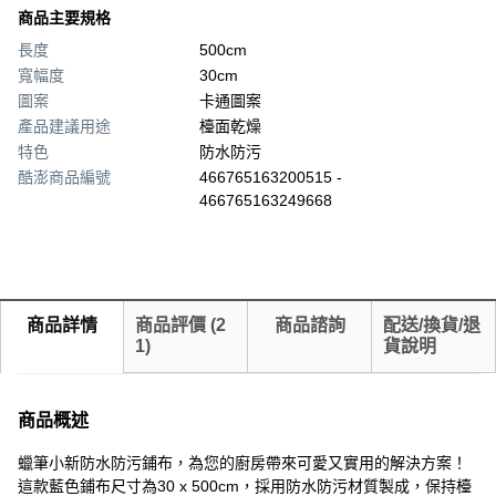
商品主要規格
長度
500cm
寬幅度
30cm
圖案
卡通圖案
產品建議用途
檯面乾燥
特色
防水防污
酷澎商品編號
466765163200515 -
466765163249668
商品詳情
商品評價
(
2
商品諮詢
配送/換貨/退
1
)
貨說明
商品概述
蠟筆小新防水防污鋪布，為您的廚房帶來可愛又實用的解決方案！
這款藍色鋪布尺寸為30 x 500cm，採用防水防污材質製成，保持檯