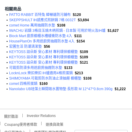
相關商品
•
PATTO RABBIT 百特兔 蟑嚇遠防污鋪布
$120
•
SKEPPSHULT IH感應式煎餅鍋 7格 0032T
$3,694
•
comet Home 萬用抽屜防水墊
$108
•
IWACHU 岩鑄 3格目玉燒木柄煎鍋 - 日本製 可用於明火及IH爐
$1,627
•
Block Mart 廚房櫥櫃水槽緩衝防水墊 4入
$111
•
HousePlanOn 多用途廚房抽屜防水墊 4入
$154
•
宏圃生活 防潮清潔墊
$56
•
KEYTOSS 詰朵斯 安心素材 專利環保櫥櫃墊
$109
•
KEYTOSS 詰朵斯 安心素材 專利環保櫥櫃墊
$109
•
KEYTOSS 詰朵斯 安心素材 專利環保櫥櫃墊
$121
•
可裁剪防滑多用途廚房抽屜防水墊
$133
•
LocknLock 樂扣樂扣 IH爐適用4格煎蛋鍋
$213
•
SHIMOYAMA 可裁剪防水防油止滑抽屜 櫥櫃墊
$108
•
comet 四格煎蛋鍋
$160
•
Nanolabo UB珪藻土瞬間吸水置物墊 長形款 M 12*47*0.8cm 390g
$1,222
Investor Relations
關於酷澎
Coupang使用者條款
退換貨政策