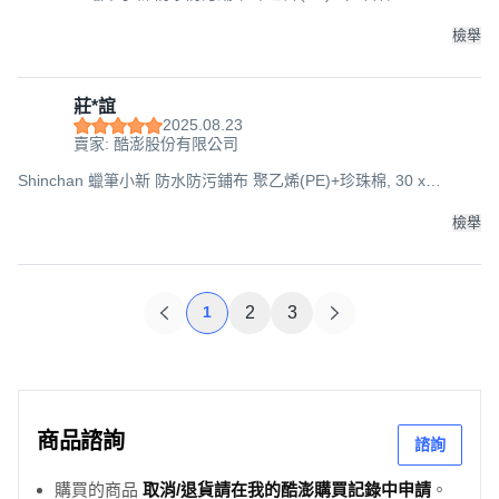
500cm, 綠色, 1個
檢舉
莊*誼
2025.08.23
賣家: 酷澎股份有限公司
Shinchan 蠟筆小新 防水防污鋪布 聚乙烯(PE)+珍珠棉, 30 x
500cm, 綠色, 1個
檢舉
1
2
3
商品諮詢
諮詢
購買的商品
取消/退貨請在我的酷澎購買記錄中申請
。