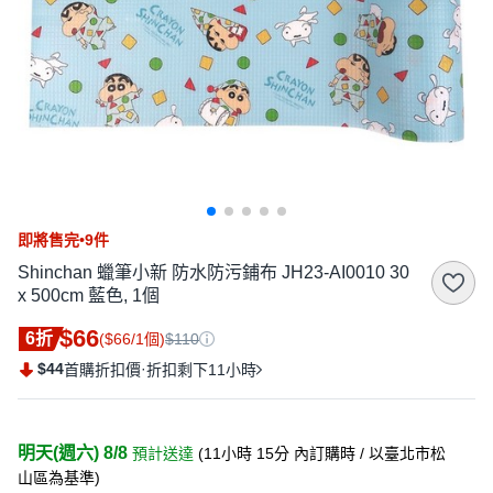
即將售完•9件
Shinchan 蠟筆小新 防水防污鋪布 JH23-AI0010 30
x 500cm 藍色, 1個
$66
6折
($66/1個)
$110
$44
·
首購折扣價
折扣剩下11小時
明天(週六) 8/8
預計送達
(
11小時 15分
內訂購時
/ 以臺北市松
山區為基準
)