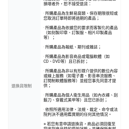
損壞者外，恕不接受退貨：
· 所購產品為生鮮易腐類、保存期限很短或
您取消訂單時即將過期的產品；
· 所購產品為依據您的要求而客製化的產品
（如刻製印章、訂製服、相片印製產品
等）；
· 所購產品為報紙、期刊或雜誌；
· 所購產品為影音商品或電腦軟體（如
CD、DVD等）且已拆封；
· 所購產品為非以有形媒介提供的數位內容
或線上服務（如電子書、影音串流服務、
訂閱制軟體服務等）並經您事先同意才提
供；
退換貨限制
· 所購產品為個人衛生用品（如內衣褲、刮
鬍刀、穿戴式美甲等）且您已拆封；
· 依照所適用法律、法規、裁定、命令或法
院判決不適用鑑賞期的任何其他情況。
※ 若您有意申請退換貨，商品必須回復至
您收到商品時的原始狀態，並確保所有部