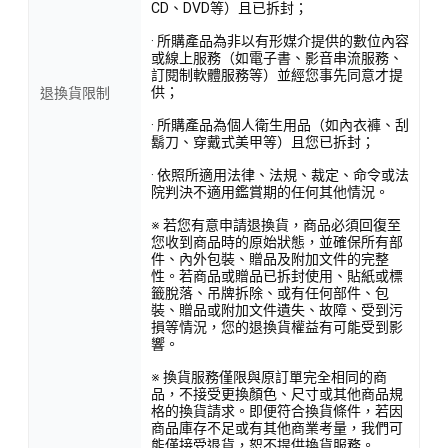
CD、DVD等）且已拆封；
· 所購產品為非以有形媒介提供的數位內容
或線上服務（如電子書、影音串流服務、
訂閱制軟體服務等）並經您事先同意才提
供；
退換貨限制
· 所購產品為個人衛生用品（如內衣褲、刮
鬍刀、穿戴式美甲等）且您已拆封；
· 依照所適用法律、法規、裁定、命令或法
院判決不適用鑑賞期的任何其他情況。
※ 若您有意申請退換貨，商品必須回復至
您收到商品時的原始狀態，並確保所有部
件、內外包裝、贈品及附加文件的完整
性。若商品或贈品已拆封使用、貼紙或標
籤脫落、吊牌拆除、或有任何部件、包
裝、贈品或附加文件遺失、故障、受到污
損等情況，您的退換貨權益有可能受到影
響。
※ 換貨服務僅限與原訂單完全相同的商
品，不接受更換顏色、尺寸或其他商品規
格的換貨請求。即便符合換貨條件，若因
商品庫存不足或有其他商業考量，我們可
能僅接受退貨，恕不提供換貨服務。