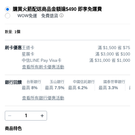
購買火箭配送商品金額達$490 即享免運費
WOW免運
免費退貨
數量
:
1個
刷卡優惠
王道卡
滿 $1,500 省 $75
星展卡
滿 $3,000 省 $100
中信LINE Pay Visa卡
滿 $31,000 省 $1,000
查看所有刷卡優惠活動
銀行回饋
台新銀行
玉山銀行
中國信託銀行
國泰世華銀行
最高
8%
最高
7.5%
最高
6.2%
最高
3.3%
最
查看所有銀行優惠活動
商品特色