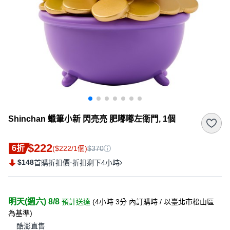
Shinchan 蠟筆小新 閃亮亮 肥嘟嘟左衛門, 1個
$222
6折
($222/1個)
$370
$148
·
首購折扣價
折扣剩下4小時
明天(週六) 8/8
預計送達
(
4小時 3分
內訂購時
/ 以臺北市松山區
為基準
)
酷澎直售