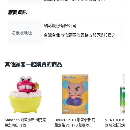
廠商資訊
酷澎股份有限公司
名稱及地址
台灣台北市信義區信義路五段7號13樓之
一
其他顧客一起購買的商品
Shinchan 蠟筆小新 閃亮亮
BANPRESTO 蠟筆小新 屁
MENTHOLAT
鱷魚阿山, 1個
股走路 vol.1 (B 肥嘟嘟左
敦 強效防蚊噴霧, 1