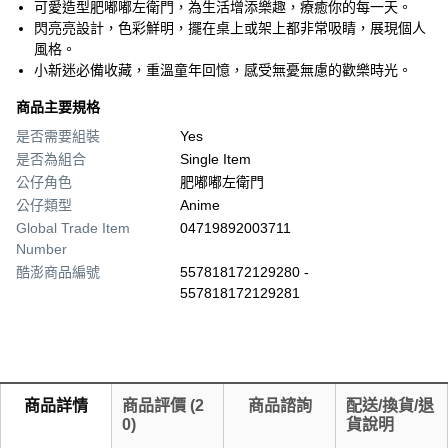
可愛造型肥嘟嘟左衛門，為生活增添樂趣，療癒你的每一天。
閃亮亮設計，色彩鮮明，擺在桌上或架上都非常吸睛，展現個人
風格。
小新迷必備收藏，重溫童年回憶，感受無憂無慮的歡樂時光。
商品主要規格
是否需要組裝
Yes
是否為組合
Single Item
公仔角色
肥嘟嘟左衛門
公仔類型
Anime
Global Trade Item
04719892003711
Number
酷澎商品編號
557818172129280 -
557818172129281
商品詳情
商品評價
(
2
商品諮詢
配送/換貨/退
0
)
貨說明