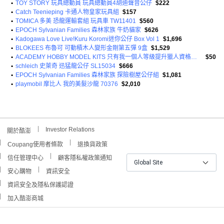
•
TOY STORY 玩具總動員 玩具總動員4胡迪聲音公仔
$222
•
Catch Teenieping 卡通人物皇家玩具組
$157
•
TOMICA 多美 恐龍運輸套組 玩具車 TW11401
$560
•
EPOCH Sylvanian Families 森林家族 牛奶貓家
$626
•
Kadogawa Love Live!Kuru Koromi迷你公仔 Box Vol 1
$1,696
•
BLOKEES 布魯可 可動積木人變形金剛第五彈 9盒
$1,529
•
ACADEMY HOBBY MODEL KITS 只有我一個人等級提升獵人資格證卡
$50
•
schleich 史萊奇 迅猛龍公仔 SL15034
$666
•
EPOCH Sylvanian Families 森林家族 探險樹屋公仔組
$1,081
•
playmobil 摩比人 我的美髮沙龍 70376
$2,010
Investor Relations
關於酷澎
Coupang使用者條款
退換貨政策
信任管理中心
顧客隱私權政策通知
Global Site
安心購物
資訊安全
資訊安全及隱私保護認證
加入酷澎商城