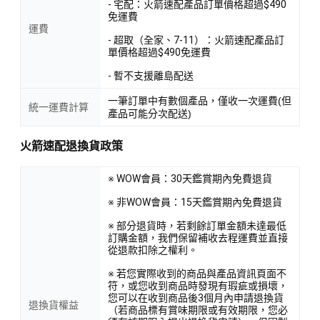
- 宅配：火箭速配產品訂單價格超過$490
免運費
運費
- 超取（全家、7-11）：火箭速配產品訂
單價格超過$490免運費
- 暫不支援離島配送
一筆訂單中有數個產品，僅收一次運費(但
統一運費計算
產品可能分次配送)
火箭速配退換貨政策
※ WOW會員：30天鑑賞期內免費退貨
※ 非WOW會員：15天鑑賞期內免費退貨
※ 部分退貨時，若剩餘訂單金額未達最低
訂購金額，我們保留補收去程運費並直接
從退款扣除之權利。
※ 若您實際收到的商品與產品資訊頁面不
符，或您收到商品時發現有瑕疵或損壞，
您可以在收到商品後3個月內申請退換貨
退換貨權益
（若商品標有賞味期限或有效期限，您必