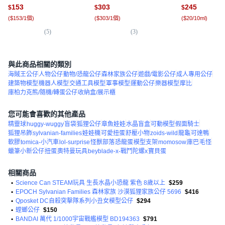
衛門) BP89023, 1盒
瓶
153
303
245
$
$
$
(
$153/1個
)
(
$303/1個
)
(
$20/10ml
)
(
5
)
(
3
)
(
1,
與此商品相關的類別
海賊王公仔
人物公仔
動物/恐龍公仔
森林家族公仔
遊戲/電影公仔
成人專用公仔
建築物模型
機器人模型
交通工具模型
軍事模型
運動公仔
樂器模型
摩比
庫柏力克熊/隨機/轉蛋公仔
收納盒/展示櫃
您可能會喜歡的其他產品
精靈球
huggy-wuggy
盲袋
狐狸公仔
章魚娃娃
水晶盲盒
可動模型
假面騎士
狐狸吊飾
sylvanian-families
娃娃機
可愛扭蛋
舒壓小物
zoids-wild
龍龜
可達鴨
軟膠
tomica-小汽車
lol-surprise
怪獸部落
恐龍蛋
模型支架
momosow
庫巴
毛怪
蠟筆小新公仔
扭蛋
奧特曼玩具
beyblade-x-戰鬥陀螺x
寶貝蛋
相關商品
•
Science Can STEAM玩具 生長水晶小恐龍 紫色 8歲以上
$259
•
EPOCH Sylvanian Families 森林家族 沙漠狐狸家族公仔 5696
$416
•
Qposket DC自殺突擊隊系列小丑女模型公仔
$294
•
螳螂公仔
$150
•
BANDAI 萬代 1/1000宇宙戰艦模型 BD194363
$791