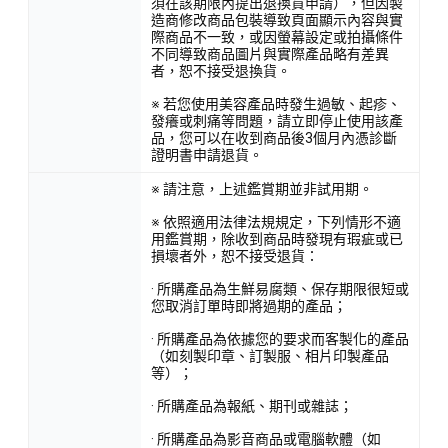
須在該期限內提出退換貨申請），但因製
造商修改商品包裝導致頁面顯示內容與實
際商品不一致，或因螢幕設定或拍攝條件
不同導致商品圖片與實際產品略有差異
者，恕不接受退換貨。
※ 若您使用美容產品時發生過敏、起疹、
發癢或刺痛等問題，請立即停止使用該產
品，您可以在收到商品後3個月內憑診斷
證明書申請退貨。
※ 請注意，上述鑑賞期並非試用期。
※ 依照適用法律法規規定，下列情形不適
用鑑賞期，除收到商品時發現有瑕疵或已
損壞者外，恕不接受退貨：
· 所購產品為生鮮易腐類、保存期限很短或
您取消訂單時即將過期的產品；
· 所購產品為依據您的要求而客製化的產品
（如刻製印章、訂製服、相片印製產品
等）；
· 所購產品為報紙、期刊或雜誌；
· 所購產品為影音商品或電腦軟體（如