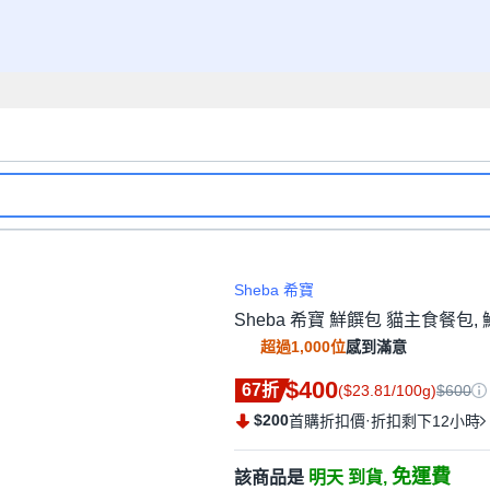
Sheba 希寶
Sheba 希寶 鮮饌包 貓主食餐包, 鮪魚
超過1,000位
感到滿意
$400
67折
($23.81/100g)
$600
$200
·
首購折扣價
折扣剩下12小時
免運費
該商品是
明天 到貨,