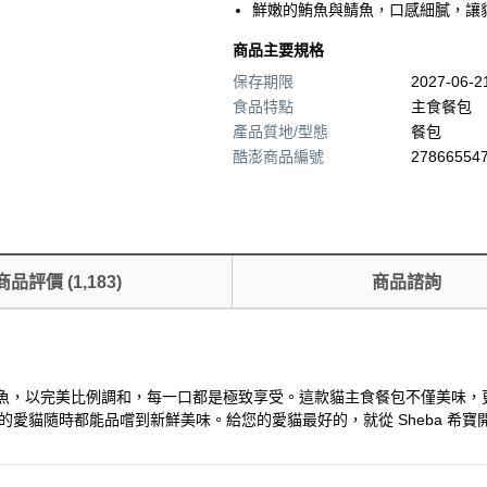
鮮嫩的鮪魚與鯖魚，口感細膩，讓
商品主要規格
保存期限
2027-06-
食品特點
主食餐包
產品質地/型態
餐包
酷澎商品編號
278665547
商品評價
(
1,183
)
商品諮詢
魚，以完美比例調和，每一口都是極致享受。這款貓主食餐包不僅美味，更符合
您的愛貓隨時都能品嚐到新鮮美味。給您的愛貓最好的，就從 Sheba 希寶