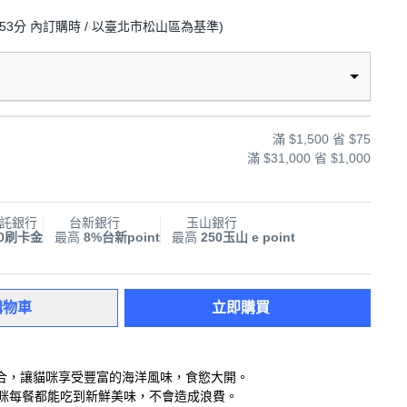
53分
內訂購時
/ 以臺北市松山區為基準
)
滿 $1,500 省 $75
滿 $31,000 省 $1,000
託銀行
台新銀行
玉山銀行
00刷卡金
最高
8%台新point
最高
250玉山 e point
購物車
立即購買
合，讓貓咪享受豐富的海洋風味，食慾大開。
貓咪每餐都能吃到新鮮美味，不會造成浪費。