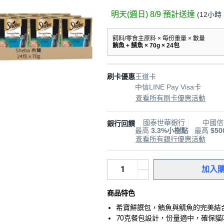
明天(週日) 8/9
預計送達
(
12小時 
飼料/零食主原料 × 每份重量 × 數量
鮪魚 + 鯖魚 × 70g × 24包
刷卡優惠
王道卡
中信LINE Pay Visa卡
查看所有刷卡優惠活動
國泰世華銀行
中國信
銀行回饋
最高
3.3%小樹點
最高
$5
查看所有銀行優惠活動
加入
商品特色
希寶鮮饌包，鮪魚與鯖魚的完美結
70克餐包設計，份量適中，確保