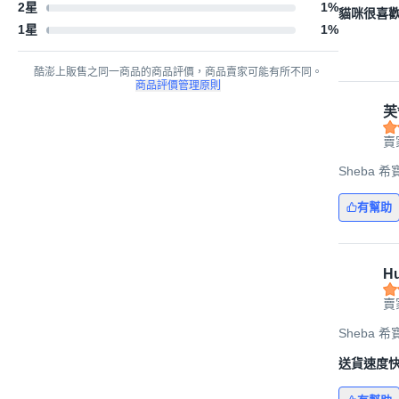
2星
1
%
貓咪很喜歡
1星
1
%
酷澎上販售之同一商品的商品評價，商品賣家可能有所不同。
商品評價管理原則
芙
賣
Sheba 希
有幫助
Hu
賣
Sheba 希
送貨速度