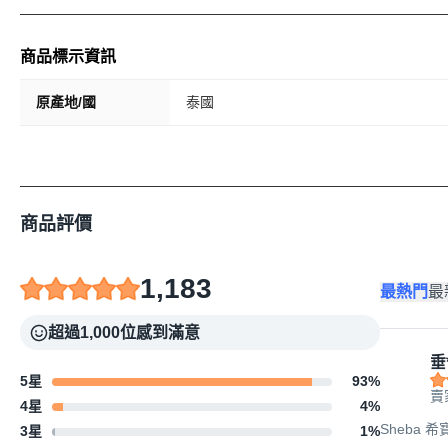
商品標示資訊
原產地/國
泰國
商品評價
1,183
最熱門
最
超過1,000位感到滿意
垂
5星
93
%
賣
4星
4
%
Sheba 希
3星
1
%