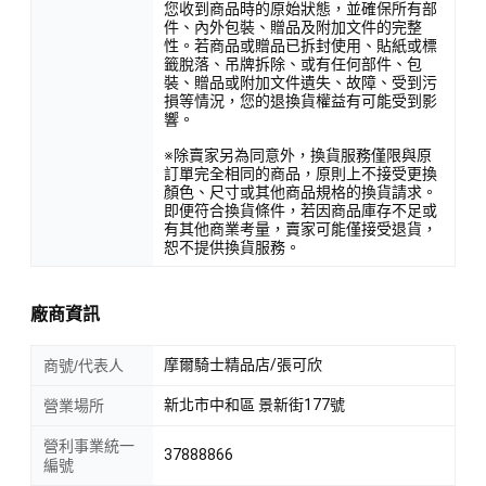
您收到商品時的原始狀態，並確保所有部
件、內外包裝、贈品及附加文件的完整
性。若商品或贈品已拆封使用、貼紙或標
籤脫落、吊牌拆除、或有任何部件、包
裝、贈品或附加文件遺失、故障、受到污
損等情況，您的退換貨權益有可能受到影
響。
※除賣家另為同意外，換貨服務僅限與原
訂單完全相同的商品，原則上不接受更換
顏色、尺寸或其他商品規格的換貨請求。
即便符合換貨條件，若因商品庫存不足或
有其他商業考量，賣家可能僅接受退貨，
恕不提供換貨服務。
廠商資訊
摩爾騎士精品店/張可欣
商號/代表人
新北市中和區 景新街177號
營業場所
營利事業統一
37888866
編號