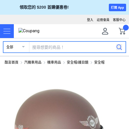
領取您的 $200 首購優惠卷!
打開 App
登入
註冊會員
客服中心
全部
酷澎首頁
汽機車用品
機車用品
安全帽/護目鏡
安全帽