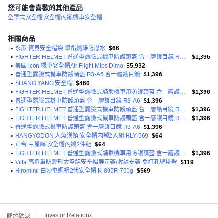
您可能會喜歡的其他產品
全罩式安全帽
安全帽內襯
機車安全帽
相關商品
•
永潔 寶貝安全帽袋 聚酯纖維防潑水
$66
•
FIGHTER HELMET 普通型露臉式機車防護頭盔 含一層護目鏡 R3-A6
$1,396
•
美國 icon 機車安全帽Air Flight Mips Dimo
$5,932
•
普通型露臉式機車防護頭盔 R3-A6 含一層護目鏡
$1,396
•
SHANG YANG 安全帽
$460
•
FIGHTER HELMET 普通型露臉式騎乘機車用防護頭盔 含一層護目鏡 R3A6 1350g
$1,396
•
普通型露臉式機車防護頭盔 含一層護目鏡 R3-A6
$1,396
•
FIGHTER HELMET 普通型露臉式機車防護頭盔 含一層護目鏡 R3-A6
$1,396
•
FIGHTER HELMET 普通型露臉式機車防護頭盔 含一層護目鏡 R3-A6
$1,396
•
普通型露臉式機車防護頭盔 含一層護目鏡 R3-A6
$1,396
•
HANGYODON 人魚漢頓 安全帽内襯2入組 HLY-569
$64
•
正台 三麗鷗 安全帽內襯2件組
$64
•
FIGHTER HELMET 普通型露臉式騎乘機車用防護頭盔 含一層護目鏡 R3A6 1350g
$1,396
•
Viita 高承重防變形太空鋁安全帽展示架/收納支架 免打孔壁掛款
$119
•
Hiromimi 白沙屯媽祖2代安全帽 K-805R 790g
$569
Investor Relations
關於酷澎