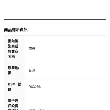
商品標示資訊
國內製
造商或
商楊
負責商
名稱
原產地/
台灣
國
BSMI 號
R63296
碼
電子通
訊設備