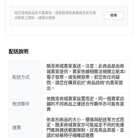
如您發現商品有不實廣告、侵害智慧財產權或其他不適
檢舉
合銷售之情形，請提出檢舉
配送說明
酷澎商城賣家直送。注意：此商品是由商
城賣家提供，賣家依據相關法規開立紙本/
配送方式
電子發票，或免開發票。若您有任何疑
問，請您在購買前於“商品諮詢”向賣家提
出。
依酷澎商城賣家設置而定，同一個賣家店
物流夥伴
鋪的不同商品之運送合作夥伴亦可能有差
異
依各別商品的大小、價值與配送等方式而
定，酷澎商城賣家亦可能設定不同的免運
運費
門檻與運送範圍限制，詳見商品頁面，並
請於結帳時仔細確認運費