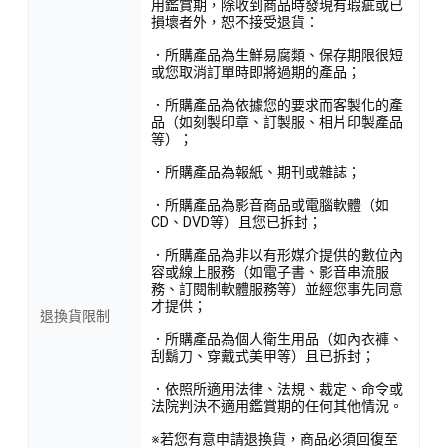
用鑑賞期，除收到商品時發現有瑕疵或已
損壞者外，恕不接受退貨：
．所購產品為生鮮易腐類、保存期限很短
或您取消訂單時即將過期的產品；
．所購產品為依據您的要求而客製化的產
品（如刻製印章、訂製服、相片印製產品
等）；
．所購產品為報紙、期刊或雜誌；
．所購產品為影音商品或電腦軟體（如
CD、DVD等）且您已拆封；
．所購產品為非以有形媒介提供的數位內
容或線上服務（如電子書、影音串流服
務、訂閱制軟體服務等）並經您事先同意
才提供；
退換貨限制
．所購產品為個人衛生用品（如內衣褲、
刮鬍刀、穿戴式美甲等）且已拆封；
．依照所適用法律、法規、裁定、命令或
法院判決不適用鑑賞期的任何其他情況。
※若您有意申請退換貨，商品必須回復至