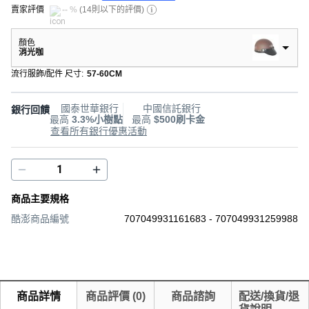
賣家評價
-- %
(
14則以下的評價
)
顏色
消光咖
流行服飾/配件 尺寸
:
57-60CM
國泰世華銀行
中國信託銀行
銀行回饋
最高
3.3%小樹點
最高
$500刷卡金
查看所有銀行優惠活動
商品主要規格
酷澎商品編號
707049931161683 - 707049931259988
商品詳情
商品評價
(
0
)
商品諮詢
配送/換貨/退