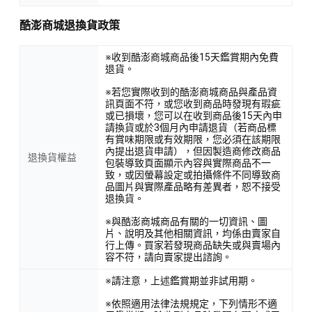
酷澎商城退換貨政策
※收到酷澎商城商品後15天鑑賞期內免費
退貨。
※若您實際收到的酷澎商城商品與產品資
訊頁面不符，或您收到商品時發現有瑕疵
或已損壞，您可以在收到商品後15天內申
請換貨或於3個月內申請退貨（若商品標
有賞味期限或有效期限，您必須在該期限
內提出退貨申請），但因製造商修改商品
退換貨權益
包裝導致頁面顯示內容與實際商品不一
致，或因螢幕設定或拍攝條件不同導致商
品圖片與實際產品略有差異者，恕不接受
退換貨。
※與酷澎商城商品有關的一切資訊、圖
片、說明及其他相關資訊，均係由賣家自
行上傳。買家若發現商品缺失或與賣場內
容不符，請向賣家提出諮詢。
※請注意，上述鑑賞期並非試用期。
※依照適用法律法規規定，下列情形不適