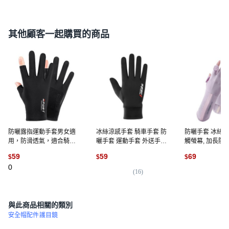
其他顧客一起購買的商品
防曬露指運動手套男女適
冰絲涼感手套 騎車手套 防
防曬手套 冰絲涼
用，防滑透氣，適合騎車
曬手套 運動手套 外送手套,
觸螢幕, 加長防曬
開車釣魚, 黑色
全包指款-黑色
色
59
59
69
$
$
$
0
(
16
)
(
1
)
與此商品相關的類別
安全帽配件
護目鏡