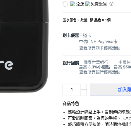
免運
免費退貨
墨水顏色 × 數量
:
貓 黑色 × 1個
刷卡優惠
王道卡
中信LINE Pay Visa卡
查看所有刷卡優惠活動
國泰世華銀行
中國信
銀行回饋
最高
3.3%小樹點
最高
$5
查看所有銀行優惠活動
加入
商品特色
滾輪設計輕鬆上手，告別傳統印章
可愛貓咪圖案，為您的手帳、卡片
輕巧體積方便攜帶，隨時隨地都能