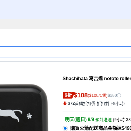
Shachihata 寫吉達 nototo rol
$108
6折
($108/1個)
$180
$72
·
首購折扣價
折扣剩下9小時
明天(週日) 8/9
預計送達
(
9小時 3
購買火箭配送商品金額達$49