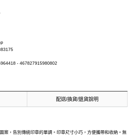
y
m
mp
383175
964418 - 467827915980802
配送/換貨/退貨說明
出連續圖案，告別傳統印章的單調。印章尺寸小巧，方便攜帶和收納。無
！