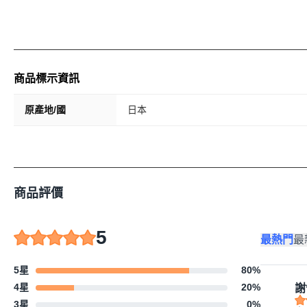
商品標示資訊
原產地/國
日本
商品評價
5
最熱門
最
5星
80
%
4星
20
%
謝
3星
0
%