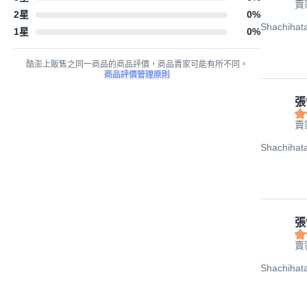
賣
2星
0
%
Shachiha
1星
0
%
酷澎上販售之同一商品的商品評價，商品賣家可能有所不同。
商品評價管理原則
張
賣
Shachiha
張
賣
Shachiha