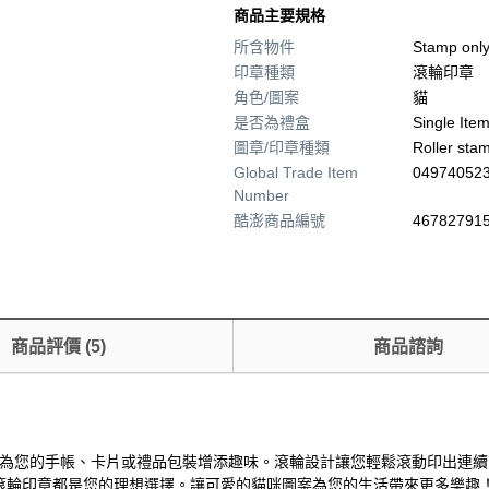
商品主要規格
所含物件
Stamp onl
印章種類
滾輪印章
角色/圖案
貓
是否為禮盒
Single Ite
圖章/印章種類
Roller sta
Global Trade Item
04974052
Number
酷澎商品編號
467827915
商品評價
(
5
)
商品諮詢
圖案為主題，為您的手帳、卡片或禮品包裝增添趣味。滾輪設計讓您輕鬆滾動印
滾輪印章都是您的理想選擇。讓可愛的貓咪圖案為您的生活帶來更多樂趣