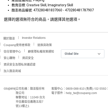
產品建議用途: Playing
教育目標: Creative Skill, Imaginatory Skill
酷澎商品編號: 473280481837060 - 473280481787907
選擇的選項無符合的商品，請選擇其他選項。
Investor Relations
關於酷澎
Coupang使用者條款
退換貨政策
信任管理中心
顧客隱私權政策通知
Global Site
安心購物
資訊安全
資訊安全及隱私保護認證
加入酷澎商城
公司名稱：酷澎股份有
客服中心：0809-088-810 (免費) / 02-5592-
限公司
電子郵件：help_tw@coupang.com
聯繫地址：11049 台北
市信義區信義路五段7
號13樓之1