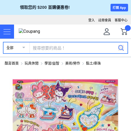
領取您的 $200 首購優惠卷!
打開 App
登入
註冊會員
客服中心
全部
酷澎首頁
玩具休閒
學習/益智
美術/勞作
黏土/串珠