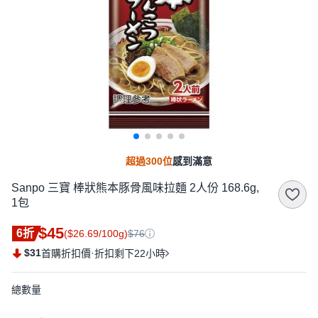
超過300位
感到滿意
Sanpo 三寶 棒狀熊本豚骨風味拉麵 2人份 168.6g,
1包
$45
6折
($26.69/100g)
$76
$31
·
首購折扣價
折扣剩下22小時
總數量