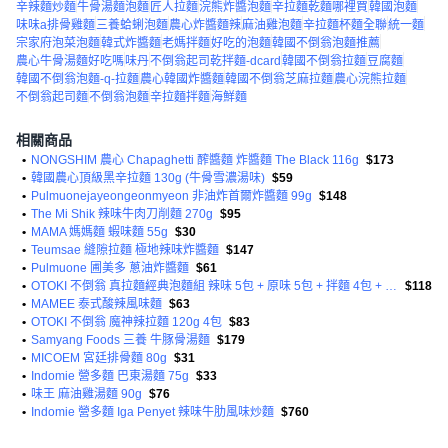
辛辣麵炒麵
牛骨湯麵泡麵
匠人拉麵
浣熊炸醬泡麵
辛拉麵乾麵哪裡買
韓國泡麵
味味a排骨雞麵
三養蛤蜊泡麵
農心炸醬麵辣
麻油雞泡麵
辛拉麵杯麵全聯
統一麵
宗家府泡菜泡麵
韓式炸醬麵
老媽拌麵
好吃的泡麵
韓國不倒翁泡麵推薦
農心牛骨湯麵好吃嗎
味丹
不倒翁起司乾拌麵-dcard
韓國不倒翁拉麵
豆腐麵
韓國不倒翁泡麵-q-拉麵
農心韓國炸醬麵
韓國不倒翁芝麻拉麵
農心浣熊拉麵
不倒翁起司麵
不倒翁泡麵
辛拉麵拌麵
海鮮麵
相關商品
•
NONGSHIM 農心 Chapaghetti 醡醬麵 炸醬麵 The Black 116g
$173
•
韓國農心頂級黑辛拉麵 130g (牛骨雪濃湯味)
$59
•
Pulmuonejayeongeonmyeon 非油炸首爾炸醬麵 99g
$148
•
The Mi Shik 辣味牛肉刀削麵 270g
$95
•
MAMA 媽媽麵 蝦味麵 55g
$30
•
Teumsae 縫隙拉麵 極地辣味炸醬麵
$147
•
Pulmuone 圃美多 蔥油炸醬麵
$61
•
OTOKI 不倒翁 真拉麵經典泡麵組 辣味 5包 + 原味 5包 + 拌麵 4包 + 螃蟹海鮮風味拉麵 4包
$118
•
MAMEE 泰式酸辣風味麵
$63
•
OTOKI 不倒翁 魔神辣拉麵 120g 4包
$83
•
Samyang Foods 三養 牛豚骨湯麵
$179
•
MICOEM 宮廷排骨麵 80g
$31
•
Indomie 營多麵 巴東湯麵 75g
$33
•
味王 麻油雞湯麵 90g
$76
•
Indomie 營多麵 Iga Penyet 辣味牛肋風味炒麵
$760