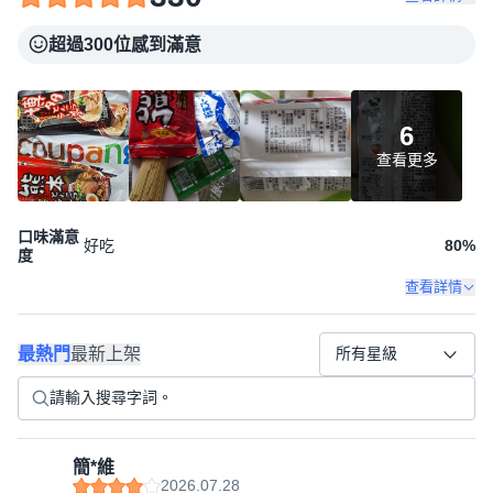
超過300位感到滿意
6
查看更多
口味滿意
好吃
80
%
度
查看詳情
最熱門
最新上架
所有星級
簡*維
2026.07.28