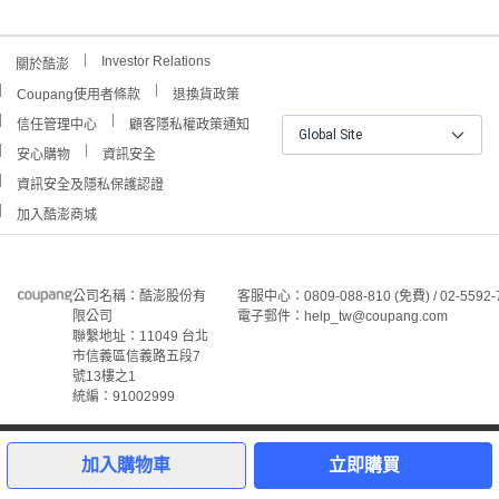
Investor Relations
關於酷澎
Coupang使用者條款
退換貨政策
信任管理中心
顧客隱私權政策通知
Global Site
安心購物
資訊安全
資訊安全及隱私保護認證
加入酷澎商城
公司名稱：酷澎股份有
客服中心：0809-088-810 (免費) / 02-5592-
限公司
電子郵件：help_tw@coupang.com
聯繫地址：11049 台北
市信義區信義路五段7
號13樓之1
統編：91002999
©Coupang Taiwan Co., Ltd. 保留所有權利。
本網站上顯示的所有商標、標誌和服務標誌均為酷澎股份有
加入購物車
立即購買
限公司和/或其在美國和其他國家/地區註冊之關聯公司之所
屬財產。