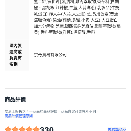
氫二鉀,氯化鉀],乳清粉,雞肉萃取物,香辛料(白胡
椒、黑胡椒,紅辣椒,生薑,大蒜洋蔥).乳製品(牛奶,
乳蛋白).炸大蒜(大蒜,大豆油).蔥,食用色素(普通
焦糖色素).醬油(糊精,食鹽,小麥,大豆),大豆蛋白
加水分解物,芝麻,碳酸氫鈉芝麻油,海鮮萃取物(扇
貝).香料萃取物(洋蔥).檸檬酸,香料
國內製
造商或
京奇貿易有限公司
負責商
名稱
商品評價
酷澎上販售之同一商品的商品評價，商品賣家可能有所不同。
商品評價管理原則
330
查看詳情