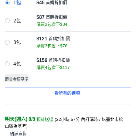
1包
$45
首購折扣價
$87
首購折扣價
2包
購買2包省下$34
$121
首購折扣價
3包
購買3包省下$76
$156
首購折扣價
4包
購買4包省下$117
節省金額基準
看所有的選項
明天(週六) 8/8
預計送達
(
22小時 57分
內訂購時
/ 以臺北市松
山區為基準
)
酷澎直售