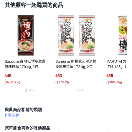
其他顧客一起購買的商品
Sanpo 三寶 棒狀博多豚骨
Sanpo 三寶 棒狀久留米豚
MARUTAI 丸
風味拉麵 170.4g, 1包
骨風味拉麵 172.4g, 2包
拉麵 185g, 1包
45
53
55
$
$
$
(
$26/100g
)
(
$27/1個
)
(
$30/100g
)
(
193
)
(
272
)
(
7
與此商品相關的類別
杯裝泡麵
您可能會喜歡的其他產品