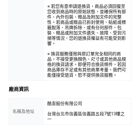
※ 若您有意申請退換貨，商品必須回復至
您收到商品時的原始狀態，並確保所有部
件、內外包裝、贈品及附加文件的完整
性。若商品或贈品已拆封使用、貼紙或標
籤脫落、吊牌拆除、或有任何部件、包
裝、贈品或附加文件遺失、故障、受到污
損等情況，您的退換貨權益有可能受到影
響。
※ 換貨服務僅限與原訂單完全相同的商
品，不接受更換顏色、尺寸或其他商品規
格的換貨請求。即便符合換貨條件，若因
商品庫存不足或有其他商業考量，我們可
能僅接受退貨，恕不提供換貨服務。
廠商資訊
酷澎股份有限公司
名稱及地址
台灣台北市信義區信義路五段7號13樓之
一