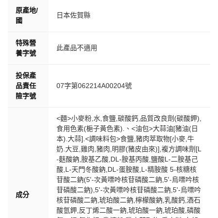
原產地/
日本佐賀縣
國
特殊營
此產品不適用
養字號
投保產
品責任
07字第062214A00204號
險字號
<麵>小麥粉,水,食鹽,碳酸鈣,品質改良劑(碳酸鉀),
食用色素(梔子黃色素).、<油包>大蒜油[豬油(日
本).大蒜].<調味料包>食鹽,豬肉萃取物[小麥,牛
奶.大豆,雞肉,豬肉,明膠(豬皮由來)],複方調味劑[L
-麩酸鈉,胺基乙酸,DL-胺基丙酸,鹽酸L-二胺基己
酸,L-天門冬酸鈉,DL-蛋胺酸,L-精胺酸 5-核糖核
苷酸二鈉(5'-次黃嘌呤核苷磷酸二鈉,5'-烏嘌吟核
苷磷酸二鈉),5'-次黃嘌呤核苷磷酸二鈉,5'-烏嘌吟
成分
核苷磷酸二鈉,琥珀酸二鈉,檸檬酸鈉,乳酸鈣,酒石
酸氫鉀,反丁烯二酸一鈉,琥珀酸一鈉,琥珀酸,磷酸