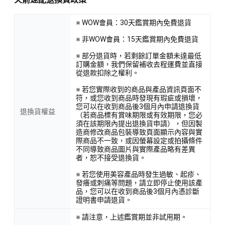
※ WOW會員：30天鑑賞期內免費退貨
※ 非WOW會員：15天鑑賞期內免費退貨
※ 部分退貨時，若剩餘訂單金額未達最低
訂購金額，我們保留補收去程運費並直接
從退款扣除之權利。
※ 若您實際收到的商品與產品資訊頁面不
符，或您收到商品時發現有瑕疵或損壞，
您可以在收到商品後3個月內申請退換貨
退換貨權益
（若商品標有賞味期限或有效期限，您必
須在該期限內提出退換貨申請），但因製
造商修改商品包裝導致頁面顯示內容與實
際商品不一致，或因螢幕設定或拍攝條件
不同導致商品圖片與實際產品略有差異
者，恕不接受退換貨。
※ 若您使用美容產品時發生過敏、起疹、
發癢或刺痛等問題，請立即停止使用該產
品，您可以在收到商品後3個月內憑診斷
證明書申請退貨。
※ 請注意，上述鑑賞期並非試用期。