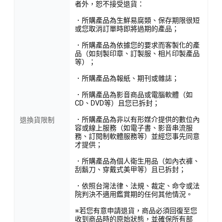
者外，恕不接受退貨：
．所購產品為生鮮易腐類、保存期限很短
或您取消訂單時即將過期的產品；
．所購產品為依據您的要求而客製化的產
品（如刻製印章、訂製服、相片印製產品
等）；
．所購產品為報紙、期刊或雜誌；
．所購產品為影音商品或電腦軟體（如
CD、DVD等）且您已拆封；
．所購產品為非以有形媒介提供的數位內
退換貨限制
容或線上服務（如電子書、影音串流服
務、訂閱制軟體服務等）並經您事先同意
才提供；
．所購產品為個人衛生用品（如內衣褲、
刮鬍刀、穿戴式美甲等）且已拆封；
．依照台灣法律、法規、裁定、命令或法
院判決不適用鑑賞期的任何其他情況。
※若您有意申請退貨，商品必須回復至您
收到商品時的原始狀態，並確保所有部