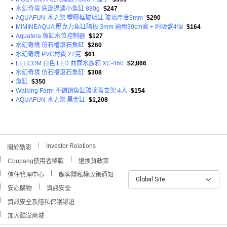
•
水幻奇境 底部過濾小魚缸 880g
$247
•
AQUAFUN 水之樂 塑膠框玻璃缸 玻璃厚度3mm
$290
•
MIMINEAQUA 壓克力魚缸隔板 3mm 適用30cm寬 + 附吸盤4個
$164
•
Aquatera 魚缸水位控制器
$127
•
水幻奇境 仿石槽滾石魚缸
$260
•
水幻奇境 PVC材質 22克
$61
•
LEECOM 白色 LED 曲面水族箱 XC-460
$2,866
•
水幻奇境 仿石槽滾石魚缸
$308
•
魚缸
$350
•
Walking Farm 不鏽鋼魚缸玻璃蓋支架 4入
$154
•
AQUAFUN 水之樂 黑金缸
$1,208
Investor Relations
關於酷澎
Coupang使用者條款
退換貨政策
信任管理中心
顧客隱私權政策通知
Global Site
安心購物
資訊安全
資訊安全及隱私保護認證
加入酷澎商城