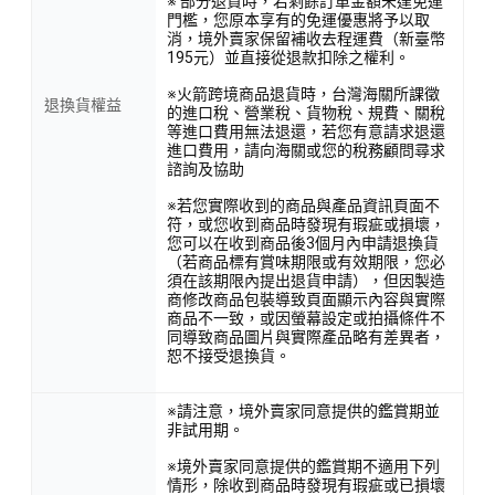
※ 部分退貨時，若剩餘訂單金額未達免運
門檻，您原本享有的免運優惠將予以取
消，境外賣家保留補收去程運費（新臺幣
195元）並直接從退款扣除之權利。
※火箭跨境商品退貨時，台灣海關所課徵
退換貨權益
的進口稅、營業稅、貨物稅、規費、關稅
等進口費用無法退還，若您有意請求退還
進口費用，請向海關或您的稅務顧問尋求
諮詢及協助
※若您實際收到的商品與產品資訊頁面不
符，或您收到商品時發現有瑕疵或損壞，
您可以在收到商品後3個月內申請退換貨
（若商品標有賞味期限或有效期限，您必
須在該期限內提出退貨申請），但因製造
商修改商品包裝導致頁面顯示內容與實際
商品不一致，或因螢幕設定或拍攝條件不
同導致商品圖片與實際產品略有差異者，
恕不接受退換貨。
※請注意，境外賣家同意提供的鑑賞期並
非試用期。
※境外賣家同意提供的鑑賞期不適用下列
情形，除收到商品時發現有瑕疵或已損壞