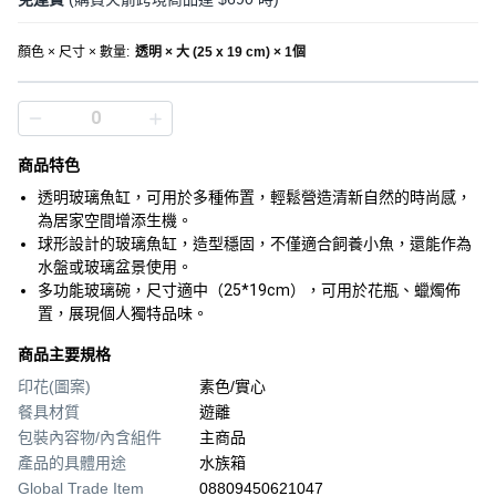
顏色 × 尺寸 × 數量
:
透明 × 大 (25 x 19 cm) × 1個
商品特色
透明玻璃魚缸，可用於多種佈置，輕鬆營造清新自然的時尚感，
為居家空間增添生機。
球形設計的玻璃魚缸，造型穩固，不僅適合飼養小魚，還能作為
水盤或玻璃盆景使用。
多功能玻璃碗，尺寸適中（25*19cm），可用於花瓶、蠟燭佈
置，展現個人獨特品味。
商品主要規格
印花(圖案)
素色/實心
餐具材質
遊離
包裝內容物/內含組件
主商品
產品的具體用途
水族箱
Global Trade Item
08809450621047