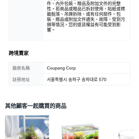
件、內外包裝、贈品及附加文件的完整
性。若商品或贈品已拆封使用、貼紙或標
籤脫落、吊牌拆除、或有任何部件、包
裝、贈品或附加文件遺失、故障、受到污
損等情況，您的退貨權益有可能受到影
響。
跨境賣家
廠商名稱
Coupang Corp.
SAMHO GLASS 透明玻璃圓形魚缸，簡約美觀，適用於各種居家
註冊地址
서울특별시 송파구 송파대로 570
風格。採用優質玻璃材質，晶瑩剔透，展現出清新自然的質
感。多種尺寸可選，滿足您不同的需求。這款玻璃圓形魚缸不
僅可以養殖小型魚類，還可以作為花瓶，插上鮮花或綠植，為
其他顧客一起購買的商品
您的生活空間增添一抹生機。此外，它還可以作為裝飾品，擺
放在客廳、書房或臥室，營造出溫馨舒適的氛圍。