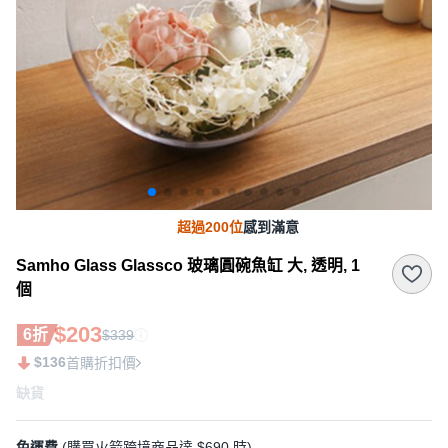
超過200位
感到滿意
Samho Glass Glassco 玻璃圓碗魚缸 大, 透明, 1
個
$203
6折
$339
$136
首購折扣價
缺貨
免運費
(購買火箭跨境商品達 $690 時)