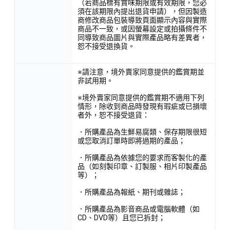
（若商品標有賞味期限或有效期限，您必
須在該期限內提出退貨申請），但因製造
商修改商品包裝導致頁面顯示內容與實際
商品不一致，或因螢幕設定或拍攝條件不
同導致商品圖片與實際產品略有差異者，
恕不接受退換貨。
※請注意，境外賣家同意提供的鑑賞期並
非試用期。
※境外賣家同意提供的鑑賞期不適用下列
情形，除收到商品時發現有瑕疵或已損壞
者外，恕不接受退貨：
．所購產品為生鮮易腐類、保存期限很短
或您取消訂單時即將過期的產品；
．所購產品為依據您的要求而客製化的產
品（如刻製印章、訂製服、相片印製產品
等）；
．所購產品為報紙、期刊或雜誌；
．所購產品為影音商品或電腦軟體（如
CD、DVD等）且您已拆封；