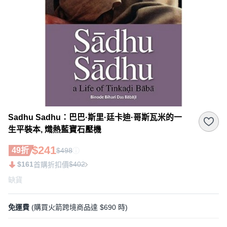
Sadhu Sadhu：巴巴·斯里·廷卡迪·哥斯瓦米的一
生平裝本, 熾熱藍寶石壓機
$241
49折
$498
$161
$402
首購折扣價
缺貨
免運費
(購買火箭跨境商品達 $690 時)