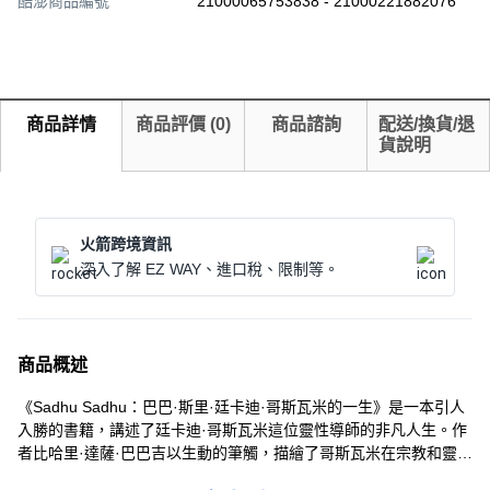
酷澎商品編號
21000065753838 - 21000221882076
商品詳情
商品評價
(
0
)
商品諮詢
配送/換貨/退
貨說明
火箭跨境資訊
深入了解 EZ WAY、進口稅、限制等。
商品概述
《Sadhu Sadhu：巴巴·斯里·廷卡迪·哥斯瓦米的一生》是一本引人
入勝的書籍，講述了廷卡迪·哥斯瓦米這位靈性導師的非凡人生。作
者比哈里·達薩·巴巴吉以生動的筆觸，描繪了哥斯瓦米在宗教和靈修
上的深刻見解與實踐。本書適合對靈性探索、宗教哲學以及人物傳