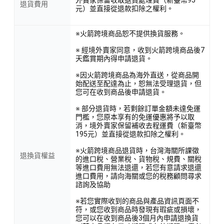
退貨費用
元）並直接從退款扣除之權利。
※火箭跨境商品恕不提供換貨服務。
※ 經境外賣家同意，收到火箭跨境商品後7
天鑑賞期內得申請退貨。
※因火箭跨境商品為海外直送，從商品開
始配送至配達為止，恕無法受理退貨，但
您可在收到商品後申請退貨。
※ 部分退貨時，若剩餘訂單金額未達免運
門檻，您原本享有的免運優惠將予以取
消，境外賣家保留補收去程運費（新臺幣
195元）並直接從退款扣除之權利。
※火箭跨境商品退貨時，台灣海關所課徵
退換貨權益
的進口稅、營業稅、貨物稅、規費、關稅
等進口費用無法退還，若您有意請求退還
進口費用，請向海關或您的稅務顧問尋求
諮詢及協助
※若您實際收到的商品與產品資訊頁面不
符，或您收到商品時發現有瑕疵或損壞，
您可以在收到商品後3個月內申請退換貨