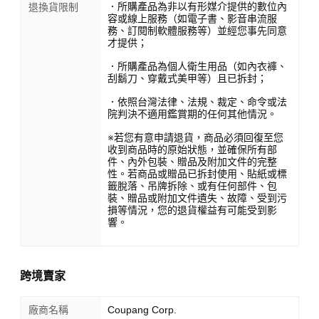
．所購產品為非以有形媒介提供的數位內
退換貨限制
容或線上服務（如電子書、影音串流服
務、訂閱制軟體服務等）並經您事先同意
才提供；
．所購產品為個人衛生用品（如內衣褲、
刮鬍刀、穿戴式美甲等）且已拆封；
．依照台灣法律、法規、裁定、命令或法
院判決不適用鑑賞期的任何其他情況。
※若您有意申請退貨，商品必須回復至您
收到商品時的原始狀態，並確保所有部
件、內外包裝、贈品及附加文件的完整
性。若商品或贈品已拆封使用、貼紙或標
籤脫落、吊牌拆除、或有任何部件、包
裝、贈品或附加文件遺失、故障、受到污
損等情況，您的退貨權益有可能受到影
響。
跨境賣家
廠商名稱
Coupang Corp.