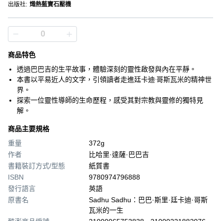
出版社
:
熾熱藍寶石壓機
商品特色
透過巴巴吉的生平故事，體驗深刻的靈性啟發與內在平靜。
本書以平易近人的文字，引領讀者走進廷卡迪·哥斯瓦米的精神世
界。
探索一位靈性導師的生命歷程，感受其對宗教與靈修的獨特見
解。
商品主要規格
重量
372g
作者
比哈里·達薩·巴巴吉
書籍裝訂方式/型態
紙質書
ISBN
9780974796888
發行語言
英語
原書名
Sadhu Sadhu：巴巴·斯里·廷卡迪·哥斯
瓦米的一生