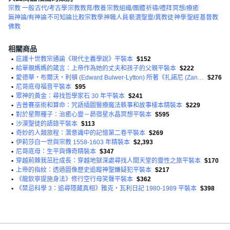
宗教 一般
古代/考古學
宗教教育/教養
宗教組織/團體
祈禱/禮拜
冥想/療癒
無神論/有神論
不可知論
比較宗教學
神職人員
褻瀆聖靈/異教徒
神學
聖經
基督教
佛教
相關商品
•
庇護十世教宗通諭《現代主義學說》平裝本
$152
•
給單親媽媽的箴言：上帝作為她的丈夫和孩子的父親平裝本
$222
•
愛德華‧布爾沃‧利頓 (Edward Bulwer-Lytton) 所著《扎諾尼 (Zanoni)》《身體、心靈與精神：赫爾墨斯主義與薔薇十字會主義》平裝本
$276
•
尼哥底母福音平裝本
$95
•
眾神的黃金：尋找哲學家石 30 年平裝本
$241
•
吉普賽巫術和算命：咒語插圖醫療魔法軼事和故事樣本精裝本
$229
•
對於星際種子：治癒心靈－昴宿星水晶冥想平裝本
$595
•
沙漠聖徒的語錄平裝本
$113
•
奇妙的人類旅程：潛意識中的記憶第二卷平裝本
$269
•
伊莉莎白一世與宗教 1558-1603 年精裝本
$2,393
•
尼哥底母：生平與傳奇精裝本
$347
•
穿越荊棘我茁壯成長：穿越地獄深處尋找人間天堂的靈性之旅平裝本
$170
•
上帝的指紋：透過圖像歷史追蹤神聖嫌疑犯平裝本
$217
•
《龍欽寧提施身法》修行空行母笑聲平裝本
$362
•
《禁忌科學 3：追尋隱藏真相》雅克‧瓦利日記 1980-1989 平裝本
$398