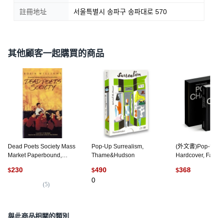
註冊地址
서울특별시 송파구 송파대로 570
其他顧客一起購買的商品
Dead Poets Society Mass
Pop-Up Surrealism,
(外文書)Pop-Up 
Market Paperbound,
Thame&Hudson
Hardcover, Fash
Kingswell
English
230
490
368
$
$
$
0
(
5
)
(
3
)
與此商品相關的類別