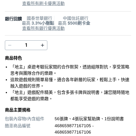
查看所有刷卡優惠活動
國泰世華銀行
中國信託銀行
銀行回饋
最高
3.3%小樹點
最高
$500刷卡金
查看所有銀行優惠活動
商品特色
「地主」桌遊考驗玩家間的合作默契，透過組隊對抗，享受策略
思考與團隊合作的樂趣。
這款遊戲規則簡單易懂，適合各年齡層的玩家，輕鬆上手，快速
融入遊戲的世界。
「地主」遊戲配件精美，包含多張卡牌與說明書，讓您隨時隨地
都能享受遊戲的樂趣。
商品主要規格
包裝內容物/內含組件
56張牌、4張玩家幫助牌、1份說明書
酷澎商品編號
468659877167105 -
468659877167106