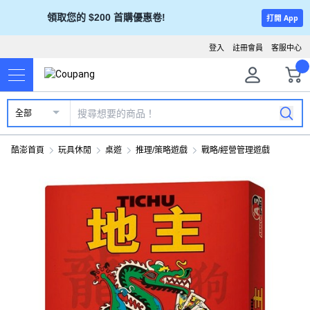
領取您的 $200 首購優惠卷!
打開 App
登入
註冊會員
客服中心
全部
酷澎首頁
玩具休閒
桌遊
推理/策略遊戲
戰略/經營管理遊戲