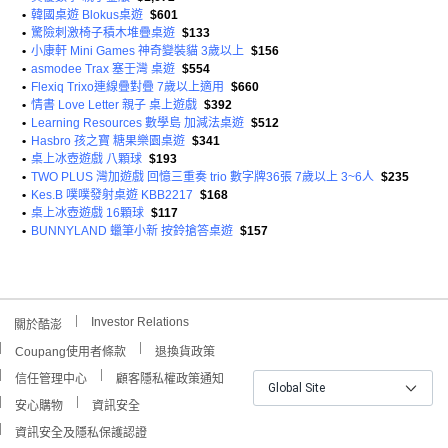
•
韓國桌遊 Blokus桌遊
$601
•
驚險刺激椅子積木堆疊桌遊
$133
•
小康軒 Mini Games 神奇變裝貓 3歲以上
$156
•
asmodee Trax 塞壬灣 桌遊
$554
•
Flexiq Trixo連線疊對疊 7歲以上適用
$660
•
情書 Love Letter 親子 桌上遊戲
$392
•
Learning Resources 數學島 加減法桌遊
$512
•
Hasbro 孩之寶 糖果樂園桌遊
$341
•
桌上冰壺遊戲 八顆球
$193
•
TWO PLUS 灣加遊戲 回憶三重奏 trio 數字牌36張 7歲以上 3~6人
$235
•
Kes.B 噗噗發射桌遊 KBB2217
$168
•
桌上冰壺遊戲 16顆球
$117
•
BUNNYLAND 蠟筆小新 按鈴搶答桌遊
$157
Investor Relations
關於酷澎
Coupang使用者條款
退換貨政策
信任管理中心
顧客隱私權政策通知
Global Site
安心購物
資訊安全
資訊安全及隱私保護認證