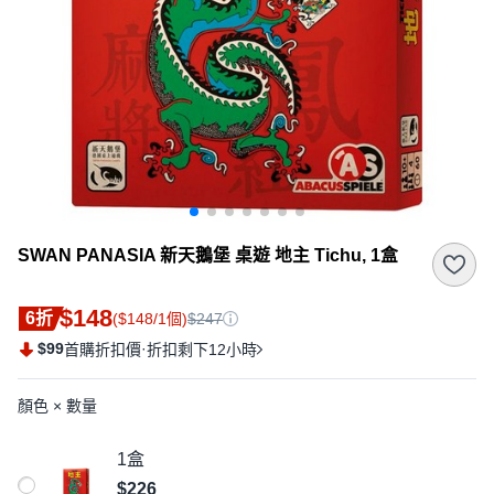
SWAN PANASIA 新天鵝堡 桌遊 地主 Tichu, 1盒
$148
6折
($148/1個)
$247
$99
·
首購折扣價
折扣剩下12小時
顏色 × 數量
1盒
$226