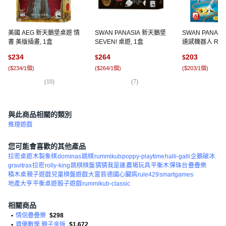
美國 AEG 新天鵝堡桌遊 情
SWAN PANASIA 新天鵝堡
SWAN PANAS
書 美版插畫, 1盒
SEVEN! 桌遊, 1盒
速感機器人 Robo
上, 1盒
234
264
203
$
$
$
(
$234/1個
)
(
$264/1個
)
(
$203/1個
)
(
10
)
(
7
)
(
2
)
與此商品相關的類別
推理遊戲
您可能會喜歡的其他產品
拉密桌遊
木製象棋
dominas
跳棋
rummikub
poppy-playtime
halli-galli
企鵝破冰
gravitrax
拉密
rolly-king
跳棋棋盤
猜猜我是誰
農場玩具
平衡木
彈珠台
疊疊樂
積木桌
親子遊戲
兒童棋盤遊戲
大富翁
德國心臟病
rule429
smartgames
地產大亨
平衡桌遊
骰子遊戲
rummikub-classic
相關商品
•
情侶疊疊樂
$298
•
資優數學 親子金版
$1,672