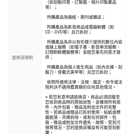
（如刻製印章、訂製服、相片印製產品
等）；
· 所購產品為報紙、期刊或雜誌；
· 所購產品為影音商品或電腦軟體（如
CD、DVD等）且已拆封；
· 所購產品為非以有形媒介提供的數位內容
或線上服務（如電子書、影音串流服務、
訂閱制軟體服務等）並經您事先同意才提
供；
退換貨限制
· 所購產品為個人衛生用品（如內衣褲、刮
鬍刀、穿戴式美甲等）且您已拆封；
· 依照所適用法律、法規、裁定、命令或法
院判決不適用鑑賞期的任何其他情況。
※ 若您有意申請退換貨，商品必須回復至
您收到商品時的原始狀態，並確保所有部
件、內外包裝、贈品及附加文件的完整
性。若商品或贈品已拆封使用、貼紙或標
籤脫落、吊牌拆除、或有任何部件、包
裝、贈品或附加文件遺失、故障、受到污
損等情況，您的退換貨權益有可能受到影
響。