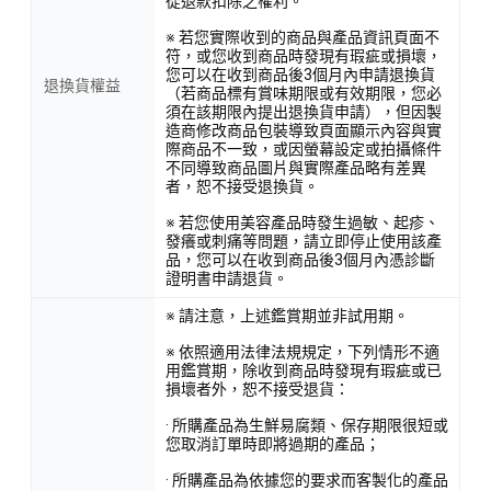
從退款扣除之權利。
※ 若您實際收到的商品與產品資訊頁面不
符，或您收到商品時發現有瑕疵或損壞，
您可以在收到商品後3個月內申請退換貨
退換貨權益
（若商品標有賞味期限或有效期限，您必
須在該期限內提出退換貨申請），但因製
造商修改商品包裝導致頁面顯示內容與實
際商品不一致，或因螢幕設定或拍攝條件
不同導致商品圖片與實際產品略有差異
者，恕不接受退換貨。
※ 若您使用美容產品時發生過敏、起疹、
發癢或刺痛等問題，請立即停止使用該產
品，您可以在收到商品後3個月內憑診斷
證明書申請退貨。
※ 請注意，上述鑑賞期並非試用期。
※ 依照適用法律法規規定，下列情形不適
用鑑賞期，除收到商品時發現有瑕疵或已
損壞者外，恕不接受退貨：
· 所購產品為生鮮易腐類、保存期限很短或
您取消訂單時即將過期的產品；
· 所購產品為依據您的要求而客製化的產品