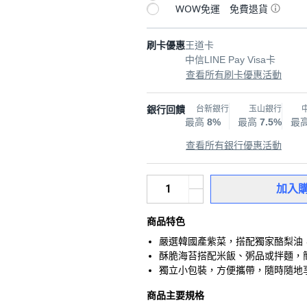
WOW免運
免費退貨
刷卡優惠
王道卡
中信LINE Pay Visa卡
查看所有刷卡優惠活動
銀行回饋
台新銀行
玉山銀行
最高
8%
最高
7.5%
最
查看所有銀行優惠活動
加入
商品特色
嚴選韓國產紫菜，搭配獨家酪梨油
酥脆海苔搭配米飯、粥品或拌麵，
獨立小包裝，方便攜帶，隨時隨地
商品主要規格