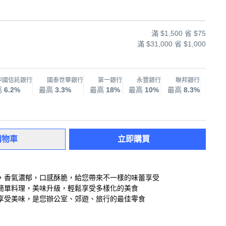
滿 $1,500 省 $75
滿 $31,000 省 $1,000
中國信託銀行
國泰世華銀行
第一銀行
永豐銀行
聯邦銀行
兆
高
6.2%
最高
3.3%
最高
18%
最高
10%
最高
8.3%
最高
購物車
立即購買
，香氣濃郁，口感酥脆，給您帶來不一樣的味蕾享受
簡單料理，美味升級，輕鬆享受多樣化的美食
享受美味，是您辦公室、郊遊、旅行的最佳零食