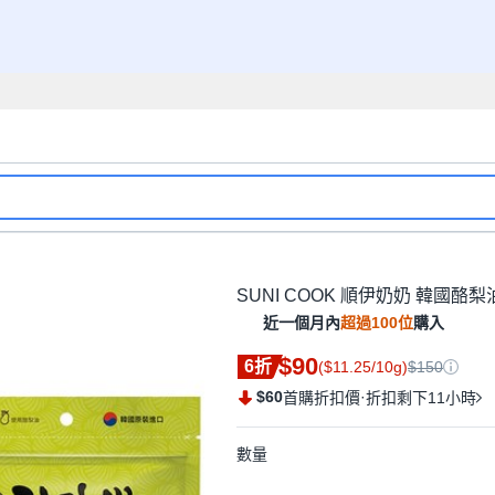
SUNI COOK 順伊奶奶 韓國酪梨油
近一個月內
超過100位
購入
$90
6折
($11.25/10g)
$150
$60
·
首購折扣價
折扣剩下11小時
數量