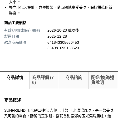
大小 。
獨立小包裝設計，方便攜帶，隨時隨地享受美味，保持餅乾的新
鮮度 。
商品主要規格
有效期限(或保存期限)
2026-10-23 或以後
製造日期
2025-12-28
酷澎商品編號
641843305660453 -
564981695168523
商品詳情
商品評價
(
7
商品諮詢
配送/換貨/退
6
)
貨說明
商品概述
SUNFRIEND 玉米餅四連包 吉伊卡哇款 玉米濃湯風味，是一款美味
又可愛的零食。酥脆的玉米餅，搭配香甜濃郁的玉米濃湯風味，給