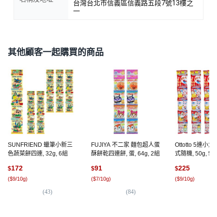
台灣台北市信義區信義路五段7號13樓之
一
其他顧客一起購買的商品
SUNFRIEND 蠟筆小新三
FUJIYA 不二家 麵包超人蛋
Ottotto 5連小
色蔬菜餅四連, 32g, 6組
酥餅乾四連餅, 蛋, 64g, 2組
式隨機, 50g, 5
172
91
225
$
$
$
(
$9/10g
)
(
$7/10g
)
(
$9/10g
)
(
43
)
(
84
)
(
1