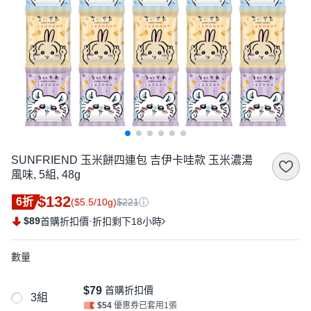
SUNFRIEND 玉米餅四連包 吉伊卡哇款 玉米濃湯
風味, 5組, 48g
$132
6折
($5.5/10g)
$221
$89
·
首購折扣價
折扣剩下18小時
數量
$79
首購折扣價
3組
$54
優惠券已套用1張