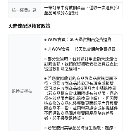
一筆訂單中有數個產品，僅收一次運費(但
統一運費計算
產品可能分次配送)
火箭速配退換貨政策
※ WOW會員：30天鑑賞期內免費退貨
※ 非WOW會員：15天鑑賞期內免費退貨
※ 部分退貨時，若剩餘訂單金額未達最低
訂購金額，我們保留補收去程運費並直接
從退款扣除之權利。
※ 若您實際收到的商品與產品資訊頁面不
符，或您收到商品時發現有瑕疵或損壞，
您可以在收到商品後3個月內申請退換貨
退換貨權益
（若商品標有賞味期限或有效期限，您必
須在該期限內提出退換貨申請），但因製
造商修改商品包裝導致頁面顯示內容與實
際商品不一致，或因螢幕設定或拍攝條件
不同導致商品圖片與實際產品略有差異
者，恕不接受退換貨。
※ 若您使用美容產品時發生過敏、起疹、