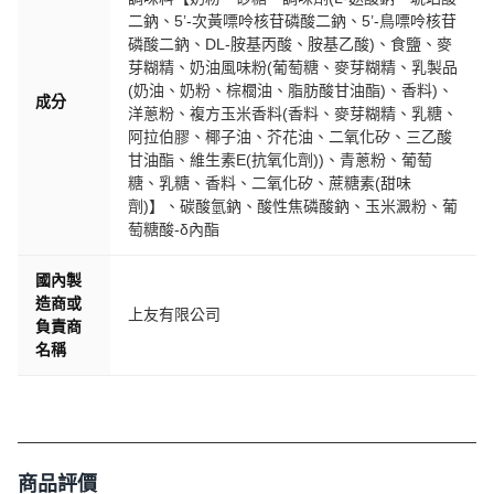
二鈉、5’-次黃嘌呤核苷磷酸二鈉、5’-鳥嘌呤核苷
磷酸二鈉、DL-胺基丙酸、胺基乙酸)、食鹽、麥
芽糊精、奶油風味粉(葡萄糖、麥芽糊精、乳製品
(奶油、奶粉、棕櫚油、脂肪酸甘油酯)、香料)、
成分
洋蔥粉、複方玉米香料(香料、麥芽糊精、乳糖、
阿拉伯膠、椰子油、芥花油、二氧化矽、三乙酸
甘油酯、維生素E(抗氧化劑))、青蔥粉、葡萄
糖、乳糖、香料、二氧化矽、蔗糖素(甜味
劑)】、碳酸氫鈉、酸性焦磷酸鈉、玉米澱粉、葡
萄糖酸-δ內酯
國內製
造商或
上友有限公司
負責商
名稱
商品評價