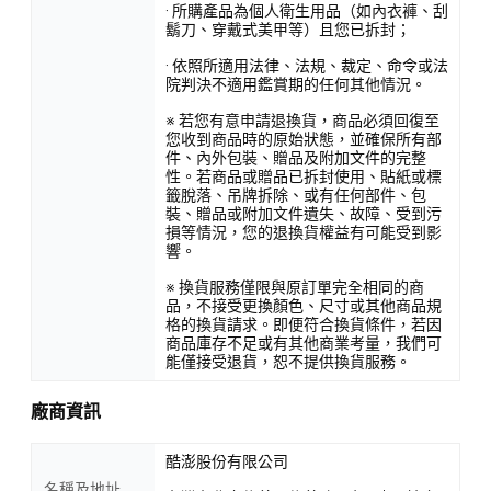
· 所購產品為個人衛生用品（如內衣褲、刮
鬍刀、穿戴式美甲等）且您已拆封；
· 依照所適用法律、法規、裁定、命令或法
院判決不適用鑑賞期的任何其他情況。
※ 若您有意申請退換貨，商品必須回復至
您收到商品時的原始狀態，並確保所有部
件、內外包裝、贈品及附加文件的完整
性。若商品或贈品已拆封使用、貼紙或標
籤脫落、吊牌拆除、或有任何部件、包
裝、贈品或附加文件遺失、故障、受到污
損等情況，您的退換貨權益有可能受到影
響。
※ 換貨服務僅限與原訂單完全相同的商
品，不接受更換顏色、尺寸或其他商品規
格的換貨請求。即便符合換貨條件，若因
商品庫存不足或有其他商業考量，我們可
能僅接受退貨，恕不提供換貨服務。
廠商資訊
酷澎股份有限公司
名稱及地址