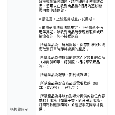
發癢或刺痛等問題，請立即停止使用該產
品，您可以在收到商品後3個月內憑診斷
證明書申請退貨。
※ 請注意，上述鑑賞期並非試用期。
※ 依照適用法律法規規定，下列情形不適
用鑑賞期，除收到商品時發現有瑕疵或已
損壞者外，恕不接受退貨：
· 所購產品為生鮮易腐類、保存期限很短或
您取消訂單時即將過期的產品；
· 所購產品為依據您的要求而客製化的產品
（如刻製印章、訂製服、相片印製產品
等）；
· 所購產品為報紙、期刊或雜誌；
· 所購產品為影音商品或電腦軟體（如
CD、DVD等）且已拆封；
· 所購產品為非以有形媒介提供的數位內容
或線上服務（如電子書、影音串流服務、
訂閱制軟體服務等）並經您事先同意才提
供；
退換貨限制