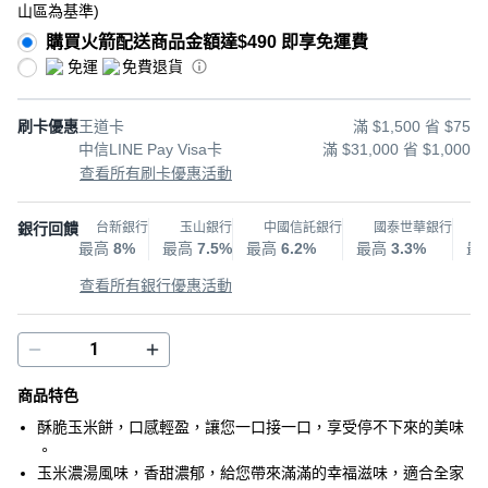
山區為基準
)
購買火箭配送商品金額達$490 即享免運費
免運
免費退貨
刷卡優惠
王道卡
滿 $1,500 省 $75
中信LINE Pay Visa卡
滿 $31,000 省 $1,000
查看所有刷卡優惠活動
銀行回饋
台新銀行
玉山銀行
中國信託銀行
國泰世華銀行
最高
8%
最高
7.5%
最高
6.2%
最高
3.3%
最
查看所有銀行優惠活動
商品特色
酥脆玉米餅，口感輕盈，讓您一口接一口，享受停不下來的美味
。
玉米濃湯風味，香甜濃郁，給您帶來滿滿的幸福滋味，適合全家