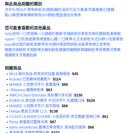
與此商品相關的類別
洋芋片/地瓜片
零食餅乾
派/蛋糕/麵包
海苔
巧克力
果凍/羊羹
糖果/口香糖
點心棒/堅果棒
傳統零食
DIY餅乾/禮盒
嬰幼兒零食
您可能會喜歡的其他產品
richy迷你一口燕麥酥
一口鍋鍋巴脆餅
芋頭餅
綜合零食包
棉花糖餅乾
素蹄筋
ogam
一口吃
娃娃酥
張君雅點心麵
一口酥
華元
玉米餅乾
中式炒餅
小包裝零食
haru綜合鍋巴餅乾
魚酥
奇多
咔哩咔哩
甜筒餅乾
米紙零食
辦公室零食
韓國可頌餅乾
冬筍餅
樂天麵包餅乾
韓國炸雞脆餅
韓國餅乾
零食推薦
可樂果
韓國樂天洋蔥麵包餅
相關商品
•
MUJI 無印良品 即食迷你拉麵 麻辣風味
$45
•
Kusuka 巴里雞味樹薯脆片
$114
•
MAMEE 小怪獸洋芋片 紫薯風味
$66
•
i Bibanesi 橄欖餅乾棒
$63
•
AMICA Chips Eldorada 馬鈴薯片多包裝
$150
•
KOIKEYA 湖池屋 料都亭 平切洋芋片 松露鹽口味
$520
•
MAMEE 小怪獸洋芋片 起司風味
$66
•
Ortega 脆皮玉米餅 12入
$138
•
CLASS LEADER'S HOME 小班長的家 青豆脆麵 香辣口味
$61
•
Richy 蜂蜜韓式醬味米果
$87
•
bains wholefoods 鷹嘴豆零食脆片 澳洲起司風味
$66
•
龜田製菓 手鹽屋薄鹽米果
$103