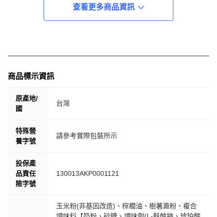
查看更多商品資訊
商品標示資訊
原產地/
台灣
國
特殊營
請參考實際包裝所示
養字號
投保產
品責任
130013AKP0001121
險字號
玉米粉(非基因改造)、棕櫚油、樹薯澱粉、複合
調味料【奶粉、砂糖、調味劑(L-麩酸鈉、琥珀酸