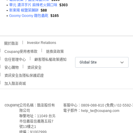
•
華元 濃洋芋片 麻辣老火鍋口味
$303
•
新東陽 椒鹽菜脯餅
$88
•
Goomy Goomy 麵包蟲乾
$165
Investor Relations
關於酷澎
Coupang使用者條款
退換貨政策
信任管理中心
顧客隱私權政策通知
Global Site
安心購物
資訊安全
資訊安全及隱私保護認證
加入酷澎商城
公司名稱：酷澎股份有
客服中心：0809-088-810 (免費) / 02-5592-
限公司
電子郵件：help_tw@coupang.com
聯繫地址：11049 台北
市信義區信義路五段7
號13樓之1
統編：91002999