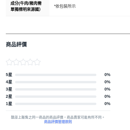
成分(牛肉/豬肉需
*依包裝所示
單獨標明來源國）
商品評價
5星
0
%
4星
0
%
3星
0
%
2星
0
%
1星
0
%
酷澎上販售之同一商品的商品評價，商品賣家可能有所不同。
商品評價管理原則