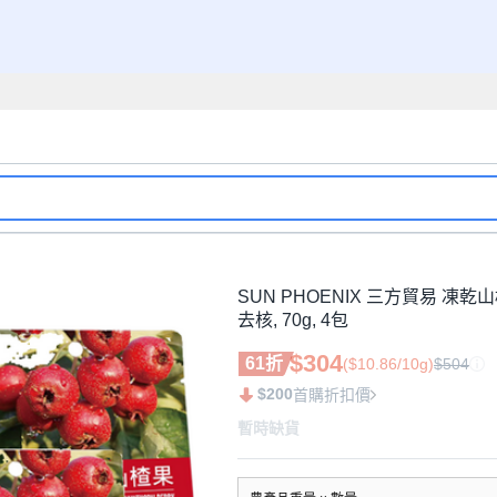
SUN PHOENIX 三方貿易 凍
去核, 70g, 4包
$304
61折
($10.86/10g)
$504
$200
首購折扣價
暫時缺貨