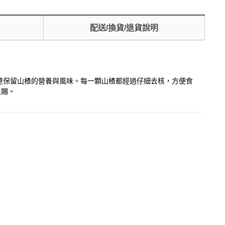
配送/換貨/退貨說明
整保留山楂的營養與風味。每一顆山楂都經過仔細去核，方便食
恩賜。