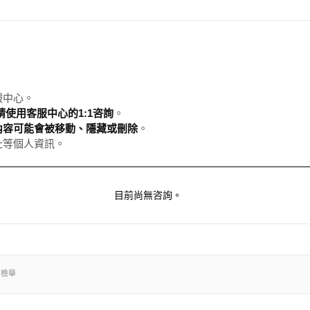
服中心。
使用客服中心的1:1咨詢
。
內容可能會被移動、隱藏或刪除
。
址等個人資訊。
目前尚無咨詢。
出檢舉