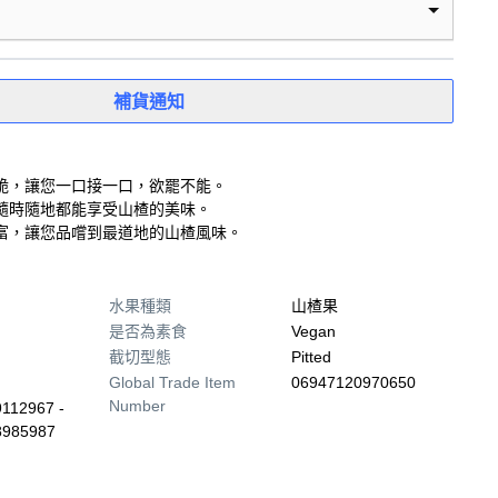
補貨通知
脆，讓您一口接一口，欲罷不能。
隨時隨地都能享受山楂的美味。
富，讓您品嚐到最道地的山楂風味。
水果種類
山楂果
是否為素食
Vegan
截切型態
Pitted
Global Trade Item
06947120970650
Number
112967 -
8985987