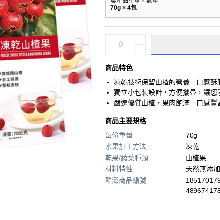
農產品重量 × 數量
70g × 4包
商品特色
凍乾技術保留山楂的營養，口感酥
獨立小包裝設計，方便攜帶，讓您
嚴選優質山楂，果肉飽滿，口感豐
商品主要規格
每份重量
70g
水果加工方法
凍乾
乾果/蔬菜種類
山楂果
材料特性
天然無添加
酷澎商品編號
185170179
48967417