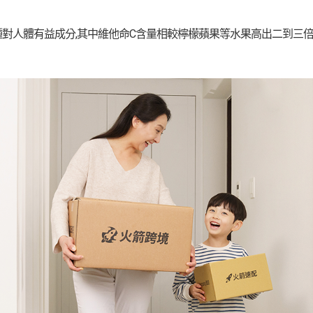
種對人體有益成分,其中維他命C含量相較檸檬蘋果等水果高出二到三