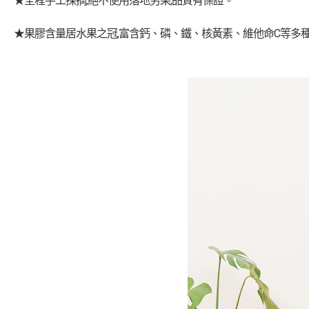
★全程手工採摘,絕不使用落地劣果,品質有保證。
★果膠含量居水果之冠,富含鈣、磷、鐵、核黃素、維他命C等多