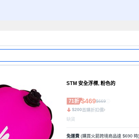
STM 安全浮標, 粉色的
$469
71折
$669
$200
首購折扣價
缺貨
免運費
(購買火箭跨境商品達 $690 時