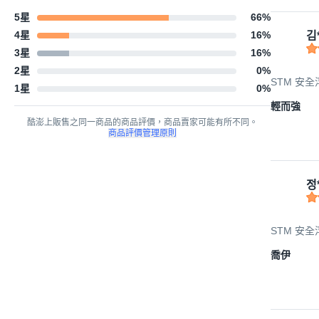
5星
66
%
4星
16
%
김
3星
16
%
2星
0
%
STM 安全浮
1星
0
%
輕而強
酷澎上販售之同一商品的商品評價，商品賣家可能有所不同。
商品評價管理原則
정
STM 安全浮
喬伊