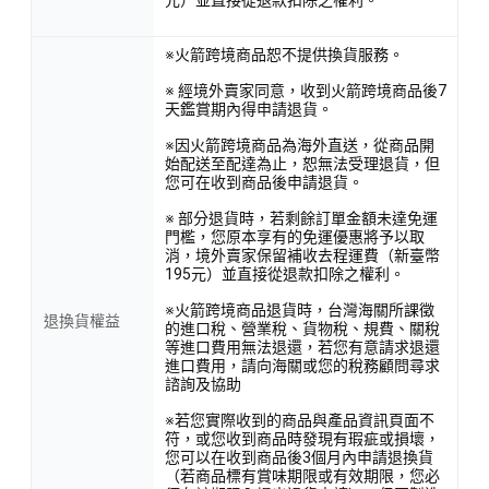
※火箭跨境商品恕不提供換貨服務。
※ 經境外賣家同意，收到火箭跨境商品後7
天鑑賞期內得申請退貨。
※因火箭跨境商品為海外直送，從商品開
始配送至配達為止，恕無法受理退貨，但
您可在收到商品後申請退貨。
※ 部分退貨時，若剩餘訂單金額未達免運
門檻，您原本享有的免運優惠將予以取
消，境外賣家保留補收去程運費（新臺幣
195元）並直接從退款扣除之權利。
※火箭跨境商品退貨時，台灣海關所課徵
退換貨權益
的進口稅、營業稅、貨物稅、規費、關稅
等進口費用無法退還，若您有意請求退還
進口費用，請向海關或您的稅務顧問尋求
諮詢及協助
※若您實際收到的商品與產品資訊頁面不
符，或您收到商品時發現有瑕疵或損壞，
您可以在收到商品後3個月內申請退換貨
（若商品標有賞味期限或有效期限，您必