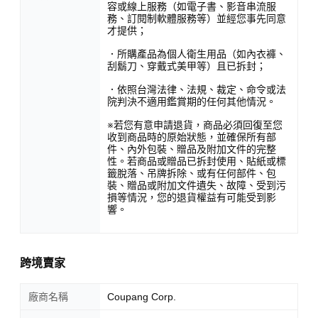
容或線上服務（如電子書、影音串流服
務、訂閱制軟體服務等）並經您事先同意
才提供；
．所購產品為個人衛生用品（如內衣褲、
刮鬍刀、穿戴式美甲等）且已拆封；
．依照台灣法律、法規、裁定、命令或法
院判決不適用鑑賞期的任何其他情況。
※若您有意申請退貨，商品必須回復至您
收到商品時的原始狀態，並確保所有部
件、內外包裝、贈品及附加文件的完整
性。若商品或贈品已拆封使用、貼紙或標
籤脫落、吊牌拆除、或有任何部件、包
裝、贈品或附加文件遺失、故障、受到污
損等情況，您的退貨權益有可能受到影
響。
跨境賣家
廠商名稱
Coupang Corp.