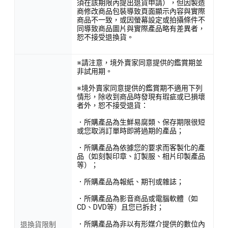
須在該期限內提出退貨申請），但因製造
商修改商品包裝導致頁面顯示內容與實際
商品不一致，或因螢幕設定或拍攝條件不
同導致商品圖片與實際產品略有差異者，
恕不接受退換貨。
※請注意，境外賣家同意提供的鑑賞期並
非試用期。
※境外賣家同意提供的鑑賞期不適用下列
情形，除收到商品時發現有瑕疵或已損壞
者外，恕不接受退貨：
．所購產品為生鮮易腐類、保存期限很短
或您取消訂單時即將過期的產品；
．所購產品為依據您的要求而客製化的產
品（如刻製印章、訂製服、相片印製產品
等）；
．所購產品為報紙、期刊或雜誌；
．所購產品為影音商品或電腦軟體（如
CD、DVD等）且您已拆封；
．所購產品為非以有形媒介提供的數位內
退換貨限制