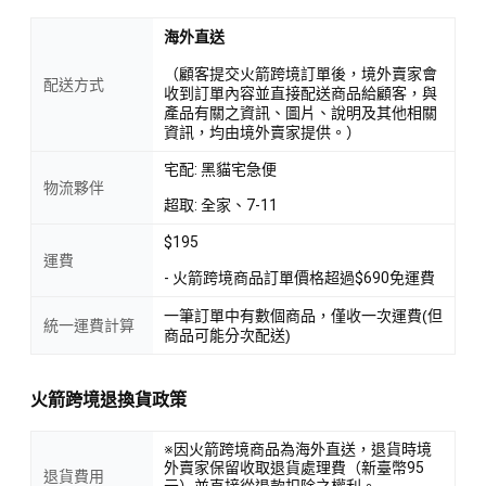
海外直送
（顧客提交火箭跨境訂單後，境外賣家會
配送方式
收到訂單內容並直接配送商品給顧客，與
產品有關之資訊、圖片、說明及其他相關
資訊，均由境外賣家提供。）
宅配: 黑貓宅急便
物流夥伴
超取: 全家、7-11
$195
運費
- 火箭跨境商品訂單價格超過$690免運費
一筆訂單中有數個商品，僅收一次運費(但
統一運費計算
商品可能分次配送)
火箭跨境退換貨政策
※因火箭跨境商品為海外直送，退貨時境
外賣家保留收取退貨處理費（新臺幣95
退貨費用
元）並直接從退款扣除之權利。