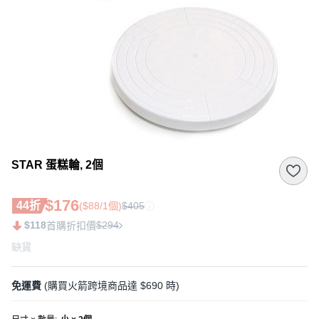
STAR 蛋糕輪, 2個
$176
44折
($88/1個)
$405
$118
$294
首購折扣價
缺貨
免運費
(購買火箭跨境商品達 $690 時)