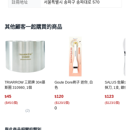
註冊地址
서울특별시 송파구 송파대로 570
其他顧客一起購買的商品
TRIARROW 三箭牌 304慕
Goute Dore刷子 迷你, 白
SALUS 佐藤金
斯圈 310980, 1個
色
抹刀, 1支, 銀色
45
120
123
$
$
$
(
$45/1個
)
(
$120/1個
)
(
$123/1個
)
0
(
2
)
(
5
)
與此商品相關的類別