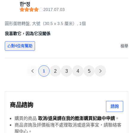
한*정
2017.07.03
圓形蛋糕轉盤, 大號（30.5 x 3.5 厘米）, 1個
我喜歡它，因為它沒關係
對4位有幫助
檢舉
1
2
3
4
5
商品諮詢
諮詢
購買的商品
取消/退貨請在我的酷澎購買記錄中申請
。
商品咨詢及評價板塊不處理取消或退貨事宜，請聯絡客
服中心。