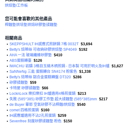
烘焙墊/工作板
您可能會喜歡的其他產品
桿麵墊
烘培墊
烘焙矽膠墊
揉麵墊
相關商品
•
SKEPPSHULT IH感應式煎餅鍋 7格 0032T
$3,694
•
Betty's 焙蒂絲 可收納矽膠烘焙墊 SP4049
$192
•
AHA 一法 玻璃纖維矽膠墊
$410
•
ABS蛋糕轉臺
$126
•
IWACHU 岩鑄 3格目玉燒木柄煎鍋 - 日本製 可用於明火及IH爐
$1,627
•
SaNNeNg 三能 蛋糕轉台 SN4174 粉紫色
$1,338
•
Betty's 焙蒂絲 鋁合金蛋糕轉盤 DT320
$286
•
矽膠揉麵墊
$59
•
卡特屋 矽膠揉麵墊
$66
•
LocknLock 樂扣樂扣 IH爐適用4格煎蛋鍋
$213
•
失敗 (585*385) 矽膠工作墊 超大揉麵墊 (585*385)mm
$217
•
de Buyer 畢耶 空氣矽膠不沾桿麵/烘焙墊
$540
•
comet 四格煎蛋鍋
$160
•
IH感應爐適用不沾2孔煎蛋鍋
$259
•
Sevenfree 刻度矽膠揉麵墊 粉色
$150