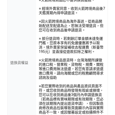
※ 經境外賣家同意，收到火箭跨境商品後7
天鑑賞期內得申請退貨。
※因火箭跨境商品為海外直送，從商品開
始配送至配達為止，恕無法受理退貨，但
您可在收到商品後申請退貨。
※ 部分退貨時，若剩餘訂單金額未達免運
門檻，您原本享有的免運優惠將予以取
消，境外賣家保留補收去程運費（新臺幣
195元）並直接從退款扣除之權利。
※火箭跨境商品退貨時，台灣海關所課徵
退換貨權益
的進口稅、營業稅、貨物稅、規費、關稅
等進口費用無法退還，若您有意請求退還
進口費用，請向海關或您的稅務顧問尋求
諮詢及協助
※若您實際收到的商品與產品資訊頁面不
符，或您收到商品時發現有瑕疵或損壞，
您可以在收到商品後3個月內申請退換貨
（若商品標有賞味期限或有效期限，您必
須在該期限內提出退貨申請），但因製造
商修改商品包裝導致頁面顯示內容與實際
商品不一致，或因螢幕設定或拍攝條件不