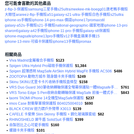
您可能會喜歡的其他產品
z-flip-3-保護殼
samsung三星手機s25ultra
meekee-mk-boegg01
唐老鴨手機殼
大眼怪
araree
z-flip-手機殼
a51
galaxy-s21-ultra-手機殼
白色手機殼
s25ultra
iphone-xs手機殼
iphone-14-pro-max-價錢
iphone17promax
stil
galaxy-a52s-手機殼
s21-手機殼
national-geographic-國家地理
iphone-13-pro
sharon6
galaxy-a42手機殼
iphone-11-pro-手機殼
galaxy-s8保護殼
iphone-magsafe
iphone13pro手機殼
v12
手機盒
蘋果手機15
iphone-13-mini-可插卡保護殼
iphone13手機殼promax
相關商品
•
Viva Madrid金屬複合手機殼
$123
•
Spigen Ultra Hybrid Pro磁吸手機保護殼
$1,384
•
Spigen 超薄透明 MagSafe AirSkin Hybrid MagFit 手機殼 ACS06
$486
•
ZOOTOPIA 動物方城市 隨身鏡卡夾手機殼
$249
•
Skinu SKINU尤里卡卡片收納手機殼直條型
$158
•
VRS Duo Guard 360筆收納轉軸保護全螢幕保護貼一體Magsafe手機殼
$761
•
VRS Torso Edge S Pen收納自動轉軸保護 MagSafe 前後一體式手機殼
$843
•
taomi TAOMI iPhone 14全機型MagSafe保護殼
$237
•
imos Case 耐衝擊軍規保護殼 B04025004010
$690
•
BLACK CREW 迴力鏢戶外臂帶 X3013
$139
•
CAFELE 卡斐樂 Slim Skinny 手機殼 + 鋼化玻璃膜套組
$82
•
RHINOSHIELD 犀牛盾 SolidSuit 手機殼
$399
•
自製芭比之心可愛手機殼
$160
•
螺鈿卡夾手機殼
$101