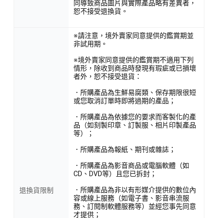
同導致商品圖片與實際產品略有差異者，
恕不接受退換貨。
※請注意，境外賣家同意提供的鑑賞期並
非試用期。
※境外賣家同意提供的鑑賞期不適用下列
情形，除收到商品時發現有瑕疵或已損壞
者外，恕不接受退貨：
專為追求極致輕薄和完美保護的你而設計。採用強力磁吸技
．所購產品為生鮮易腐類、保存期限很短
術，完美支援各種 MagSafe 配件，讓你輕鬆享受無線充電和磁
或您取消訂單時即將過期的產品；
吸體驗。手機殼採用精選材質，絨面觸感，給你帶來無與倫比
．所購產品為依據您的要求而客製化的產
的舒適感。多種時尚顏色可選，滿足你的個性需求。
品（如刻製印章、訂製服、相片印製產品
等）；
．所購產品為報紙、期刊或雜誌；
<產品資訊皆由跨境廠商提供，
產品資訊部分文字係由AI產出
，
．所購產品為影音商品或電腦軟體（如
翻譯內容僅供參考，相關說明應以實際產品標示資訊為準>
CD、DVD等）且您已拆封；
．所購產品為非以有形媒介提供的數位內
退換貨限制
容或線上服務（如電子書、影音串流服
務、訂閱制軟體服務等）並經您事先同意
才提供；