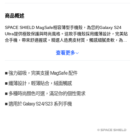
商品概述
SPACE SHIELD MagSafe相容薄型手機殼，為您的Galaxy S24
Ultra提供極致保護與時尚風格。這款手機殼採用纖薄設計，完美貼
合手機，帶來舒適握感。精選人造麂皮材質，觸感細膩柔軟，為您
帶來奢華體驗。內建強力磁鐵，與MagSafe配件完美相容，讓您輕
鬆使用各種充電器和支架。手機殼邊緣採用TPU材質，有效吸收並
查看更多
分散衝擊力，保護您的手機免受損壞。
■ 強力磁吸，完美支援 MagSafe 配件
■ 纖薄設計，輕薄貼合，絨面觸感
■ 多種時尚顏色可選，滿足你的個性需求
■ 適用於 Galaxy S24/S23 系列手機