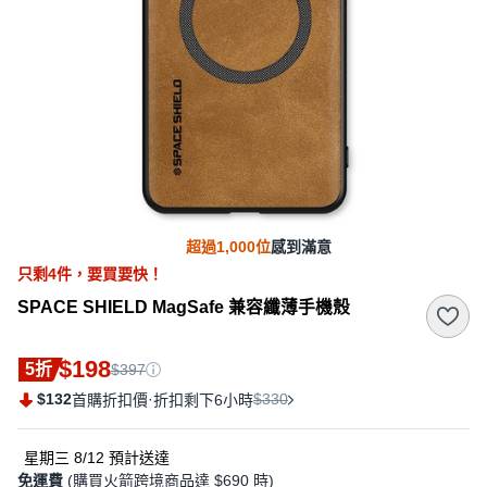
超過1,000位
感到滿意
只剩
4
件，
要買要快！
SPACE SHIELD MagSafe 兼容纖薄手機殼
$198
5折
$397
$132
·
$330
首購折扣價
折扣剩下6小時
星期三 8/12
預計送達
免運費
(購買火箭跨境商品達 $690 時)