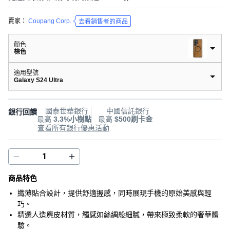
賣家：
Coupang Corp.
去看銷售者的商品
顏色
棕色
適用型號
Galaxy S24 Ultra
國泰世華銀行
中國信託銀行
銀行回饋
最高
3.3%小樹點
最高
$500刷卡金
查看所有銀行優惠活動
商品特色
纖薄貼合設計，提供舒適握感，同時展現手機的原始美感與輕
巧。
精選人造麂皮材質，觸感如絲綢般細膩，帶來極致柔軟的奢華體
驗。