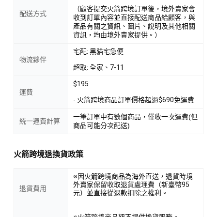
（顧客提交火箭跨境訂單後，境外賣家會
配送方式
收到訂單內容並直接配送商品給顧客，與
產品有關之資訊、圖片、說明及其他相關
資訊，均由境外賣家提供。）
宅配: 黑貓宅急便
物流夥伴
超取: 全家、7-11
$195
運費
- 火箭跨境商品訂單價格超過$690免運費
一筆訂單中有數個商品，僅收一次運費(但
統一運費計算
商品可能分次配送)
火箭跨境退換貨政策
※因火箭跨境商品為海外直送，退貨時境
外賣家保留收取退貨處理費（新臺幣95
退貨費用
元）並直接從退款扣除之權利。
※火箭跨境商品恕不提供換貨服務。