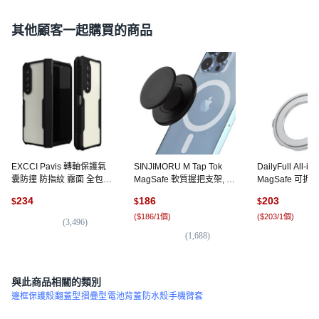
其他顧客一起購買的商品
EXCCI Pavis 轉軸保護氣
SINJIMORU M Tap Tok
DailyFull All-i
囊防撞 防指紋 霧面 全包覆
MagSafe 軟質握把支架, 黑
MagSafe 可
防撞 手機殼
色, 1個
指環支架 矽膠手
234
186
203
$
$
$
個, 銀橘色
(
$186/1個
)
(
$203/1個
)
(
3,496
)
(
1,688
)
(
6
與此商品相關的類別
邊框保護殼
翻蓋型
摺疊型
電池背蓋
防水殼
手機臂套