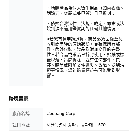
．所購產品為個人衛生用品（如內衣褲、
刮鬍刀、穿戴式美甲等）且已拆封；
．依照台灣法律、法規、裁定、命令或法
院判決不適用鑑賞期的任何其他情況。
※若您有意申請退貨，商品必須回復至您
收到商品時的原始狀態，並確保所有部
件、內外包裝、贈品及附加文件的完整
性。若商品或贈品已拆封使用、貼紙或標
籤脫落、吊牌拆除、或有任何部件、包
裝、贈品或附加文件遺失、故障、受到污
損等情況，您的退貨權益有可能受到影
響。
跨境賣家
廠商名稱
Coupang Corp.
註冊地址
서울특별시 송파구 송파대로 570