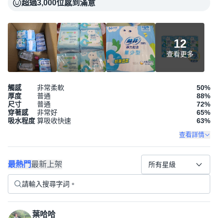
超過3,000位感到滿意
12
查看更多
觸感
非常柔軟
50
%
厚度
普通
88
%
尺寸
普通
72
%
穿著感
非常好
65
%
吸水程度
算吸收快速
63
%
查看詳情
最熱門
最新上架
所有星級
葉哈哈