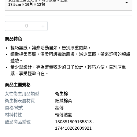
女性衛生用品尺寸 × 每份數量 × 數量
17.5cm × 16片 × 12包
商品特色
輕巧無感，讓妳活動自如，告別厚重悶熱，
細緻棉柔表層，溫柔呵護嬌嫩肌膚，減少摩擦，帶來舒適的親膚
體驗。
量少型設計，專為流量較少的日子設計，輕巧方便，告別厚重
感，享受輕盈自在。
商品主要規格
女性衛生用品類型
衛生棉
衛生棉表層材質
細緻棉柔
風格/款式
超薄
材料特性
輕薄透氣
酷澎商品編號
150851809165313 -
174410262609921