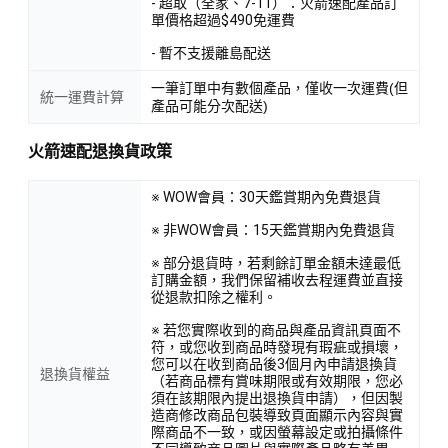
- 超取（全家、7-11）：火箭速配產品訂
單價格超過$490免運費
- 暫不支援離島配送
一筆訂單中有數個產品，僅收一次運費(但
統一運費計算
產品可能分次配送)
火箭速配退換貨政策
※ WOW會員：30天鑑賞期內免費退貨
※ 非WOW會員：15天鑑賞期內免費退貨
※ 部分退貨時，若剩餘訂單金額未達最低
訂購金額，我們保留補收去程運費並直接
從退款扣除之權利。
※ 若您實際收到的商品與產品資訊頁面不
符，或您收到商品時發現有瑕疵或損壞，
您可以在收到商品後3個月內申請退換貨
退換貨權益
（若商品標有賞味期限或有效期限，您必
須在該期限內提出退換貨申請），但因製
造商修改商品包裝導致頁面顯示內容與實
際商品不一致，或因螢幕設定或拍攝條件