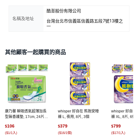
酷澎股份有限公司
名稱及地址
台灣台北市信義區信義路五段7號13樓之
一
其他顧客一起購買的商品
康乃馨 瞬吸透氣超薄加長
whisper 好自在 熊抱安睡
whisper 好自
型無香護墊, 17cm, 24片, 6
褲 L, 夜用, 8片, 3個
褲 XL, 8片, 6個
包
106
379
799
$
$
$
(
$1/1入
)
(
$16/1個
)
(
$17/1入
)