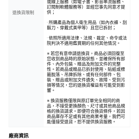
或線上服務（如電子書、影音串流服務、
訂閱制軟體服務等）並經您事先同意才提
供；
退換貨限制
· 所購產品為個人衛生用品（如內衣褲、刮
鬍刀、穿戴式美甲等）且您已拆封；
· 依照所適用法律、法規、裁定、命令或法
院判決不適用鑑賞期的任何其他情況。
※ 若您有意申請退換貨，商品必須回復至
您收到商品時的原始狀態，並確保所有部
件、內外包裝、贈品及附加文件的完整
性。若商品或贈品已拆封使用、貼紙或標
籤脫落、吊牌拆除、或有任何部件、包
裝、贈品或附加文件遺失、故障、受到污
損等情況，您的退換貨權益有可能受到影
響。
※ 換貨服務僅限與原訂單完全相同的商
品，不接受更換顏色、尺寸或其他商品規
格的換貨請求。即便符合換貨條件，若因
商品庫存不足或有其他商業考量，我們可
能僅接受退貨，恕不提供換貨服務。
廠商資訊