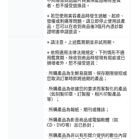
不同導致商品圖片與實際產品略有差異
者，恕不接受退換貨。
※ 若您使用美容產品時發生過敏、起疹、
發癢或刺痛等問題，請立即停止使用該產
品，您可以在收到商品後3個月內憑診斷
證明書申請退貨。
※ 請注意，上述鑑賞期並非試用期。
※ 依照適用法律法規規定，下列情形不適
用鑑賞期，除收到商品時發現有瑕疵或已
損壞者外，恕不接受退貨：
· 所購產品為生鮮易腐類、保存期限很短或
您取消訂單時即將過期的產品；
· 所購產品為依據您的要求而客製化的產品
（如刻製印章、訂製服、相片印製產品
等）；
· 所購產品為報紙、期刊或雜誌；
· 所購產品為影音商品或電腦軟體（如
CD、DVD等）且已拆封；
· 所購產品為非以有形媒介提供的數位內容