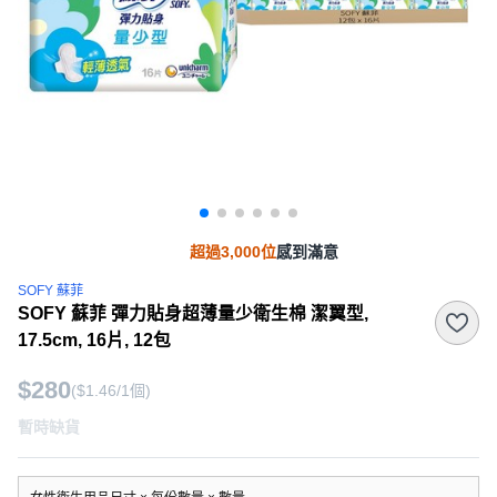
超過3,000位
感到滿意
SOFY 蘇菲
SOFY 蘇菲 彈力貼身超薄量少衛生棉 潔翼型,
17.5cm, 16片, 12包
$280
($1.46/1個)
暫時缺貨