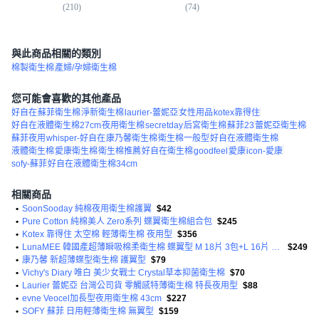
(
210
)
(
74
)
(
3
與此商品相關的類別
棉製衛生棉
產婦/孕婦衛生棉
您可能會喜歡的其他產品
好自在
蘇菲衛生棉
淨新衛生棉
laurier-蕾妮亞
女性用品
kotex靠得住
好自在液體衛生棉27cm
夜用衛生棉
secretday
后宮衛生棉
蘇菲23
蕾妮亞衛生棉
蘇菲夜用
whisper-好自在
康乃馨衛生棉
衛生棉一般型
好自在液體衛生棉
液體衛生棉
愛康衛生棉
衛生棉推薦
好自在衛生棉
goodfeel
愛康
icon-愛康
sofy-蘇菲
好自在液體衛生棉34cm
相關商品
•
SoonSooday 純棉夜用衛生棉護翼
$42
•
Pure Cotton 純棉美人 Zero系列 蝶翼衛生棉組合包
$245
•
Kotex 靠得住 太空棉 輕薄衛生棉 夜用型
$356
•
LunaMEE 韓國產超薄瞬吸棉柔衛生棉 蝶翼型 M 18片 3包+L 16片 2包+夜用型 10片
$249
•
康乃馨 新超薄蝶型衛生棉 護翼型
$79
•
Vichy's Diary 唯白 美少女戰士 Crystal草本抑菌衛生棉
$70
•
Laurier 蕾妮亞 台灣公司貨 零觸感特薄衛生棉 特長夜用型
$88
•
evne Veocel加長型夜用衛生棉 43cm
$227
•
SOFY 蘇菲 日用輕薄衛生棉 無翼型
$159