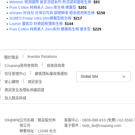
•
Mdmmd. 明洞國際 後宮涼感系列 新涼感抑菌衛生棉
$93
•
Pure Cotton 純棉美人 Zero 衛生棉 蝶翼型
$201
•
whisper 好自在 台灣公司貨 甜睡瞬潔 極長夜用衛生棉
$158
•
SUBES Friday Ultra Slim蝶翼型衛生棉
$217
•
Laurier 蕾妮亞 舒膚超極薄衛生棉
$144
•
Pure Cotton 純棉美人 Zero系列 蝶翼衛生棉 量多型
$229
Investor Relations
關於酷澎
Coupang使用者條款
退換貨政策
信任管理中心
顧客隱私權政策通知
Global Site
安心購物
資訊安全
資訊安全及隱私保護認證
加入酷澎商城
公司名稱：酷澎股份有
客服中心：0809-088-810 (免費) / 02-5592-
限公司
電子郵件：help_tw@coupang.com
聯繫地址：11049 台北