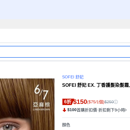
SOFEI 舒妃
SOFEI 舒妃 EX. 丁香護髮染髮霜, 
$150
6折
($75/1個)
$250
$100
·
首購折扣價
折扣剩下9小時
顏色