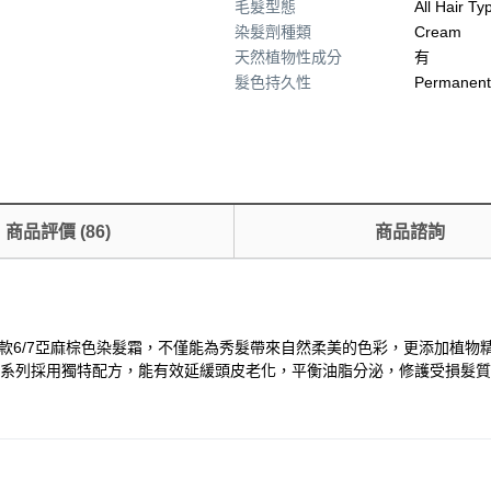
毛髮型態
All Hair Ty
染髮劑種類
Cream
天然植物性成分
有
髮色持久性
Permanent
商品評價
(
86
)
商品諮詢
體驗。這款6/7亞麻棕色染髮霜，不僅能為秀髮帶來自然柔美的色彩，更添加
妃EX系列採用獨特配方，能有效延緩頭皮老化，平衡油脂分泌，修護受損