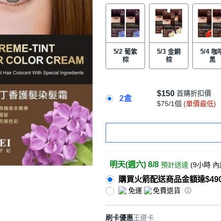
5/2 葡紫
5/3 金銅
5/4 咖
棕
棕
黑
$150
首購折扣價
2盒
$75/1個
(單價最低)
明天(週六) 8/8
預計送達
(
9小時
內
購買火箭配送商品金額達$49
免運
免費退貨
刷卡優惠
王道卡