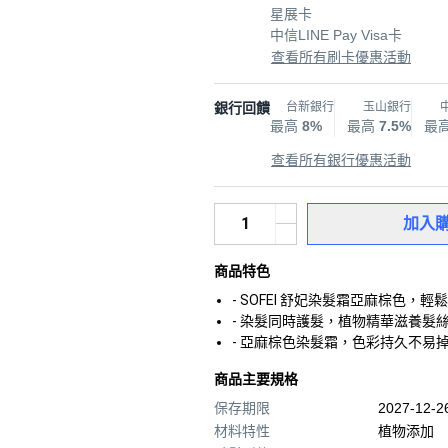
星展卡
中信LINE Pay Visa卡
查看所有刷卡優惠活動
銀行回饋
台新銀行
玉山銀行
最高
8%
最高
7.5%
最
查看所有銀行優惠活動
加入
商品特色
- SOFEI 舒妃染髮霜亞麻棕色
- 染髮同時護髮，植物精華滋養髮
- 亞麻棕色染髮霜，色彩持久不易
商品主要規格
保存期限
2027-12-
材料特性
植物添加