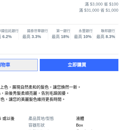
滿 $3,000 省 $100
滿 $31,000 省 $1,000
中國信託銀行
國泰世華銀行
第一銀行
永豐銀行
聯邦銀行
兆
高
6.2%
最高
3.3%
最高
18%
最高
10%
最高
8.3%
最高
購物車
立即購買
，輕鬆上色，展現自然柔和的髮色，讓您煥然一新。
絲，染後秀髮柔順亮麗，告別毛躁困擾。
掉色，讓您的美麗髮色維持更長時間。
26 或以後
產品質地/型態
液體
容器形狀
Box