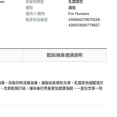
pes
染髮劑類型
乳霜類型
優點
護髮
適用人/寵物
For Humans
酷澎商品編號
430584379670528 -
436033690779657
配送/換貨/退貨說明
植物精華，染髮同時深層滋養，讓髮絲柔順有光澤。乳霜質地細膩易於
髮質，改善乾燥打結，讓染後的秀髮更加健康強韌。一盒包含第一劑