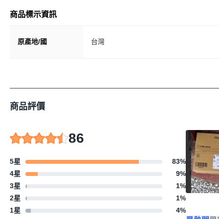
商品標示資訊
原產地/國
台灣
商品評價
86
5星
83
%
4星
9
%
3星
1
%
2星
1
%
1星
4
%