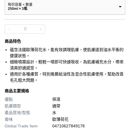
每份容量 × 數量
250ml × 3瓶
商品特色
蘊含法國歐薄荷花水，能有效調理肌膚，使肌膚達到油水平衡的
健康狀態。
細緻噴霧設計，輕輕一噴即可快速吸收，為肌膚補充水分，帶來
清爽舒適感受。
適用於各種膚質，特別推薦給油性及混合性肌膚使用，幫助改善
毛孔粗大問題。
商品主要規格
優點
保濕
肌膚類型
通常
產品質地/型態
水
香味
歐薄荷花
Global Trade Item
04710627849178