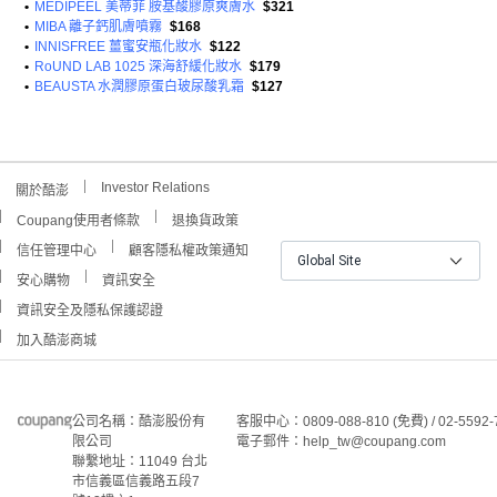
•
MEDIPEEL 美蒂菲 胺基酸膠原爽膚水
$321
•
MIBA 離子鈣肌膚噴霧
$168
•
INNISFREE 薑蜜安瓶化妝水
$122
•
RoUND LAB 1025 深海舒緩化妝水
$179
•
BEAUSTA 水潤膠原蛋白玻尿酸乳霜
$127
Investor Relations
關於酷澎
Coupang使用者條款
退換貨政策
信任管理中心
顧客隱私權政策通知
Global Site
安心購物
資訊安全
資訊安全及隱私保護認證
加入酷澎商城
公司名稱：酷澎股份有
客服中心：0809-088-810 (免費) / 02-5592-
限公司
電子郵件：help_tw@coupang.com
聯繫地址：11049 台北
市信義區信義路五段7