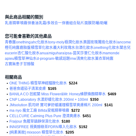
與此商品相關的類別
乳液
精華
噴霧
保養油
乳霜/多效合一
保養組合
貼片
面膜
防曬/助曬
您可能會喜歡的其他產品
青春露
onething
ahc化妝水
tony-moly
極潤化妝水
奧圖玫瑰
獨島化妝水
lancome
橙花純露
鹿胎盤
積雪草化妝水
義大利玫瑰水
台酒化妝水
onething化妝水
蘭吉兒
eucerin
杏仁酸化妝水
anua
miguhara
ipsa-茵芙莎
薏仁化妝水
mamonde
apieu積雪草
神仙水
d-program-敏感話題
rnw
清爽化妝水
薰衣草純露
古寶無患子
甘醇酸
相關商品
•
ONE THING 積雪草神經醯胺化妝水
$224
•
爸爸食譜茄子清潔皮膚
$165
•
BANILA CO 芭妮蘭 Miss Flower&Mr. Honey蜂膠煥顏精華水
$469
•
CNP Laboratory 水漾舒緩化妝水 200ml + 100ml
$350
•
JMsolution 肌司研 寶可夢舒緩護理積雪草爽膚棉片 200ml
$141
•
ma nyo 魔女工廠 Bifida安瓶精華噴霧
$272
•
CELLCURE Calming Plus Pure 澄清爽膚水
$451
•
Fraijour 魚腥草鎮靜保濕化妝水
$180
•
INNISFREE 視黃醇綠茶PDRN導入化妝水
$192
•
[純素美妝] mixsoon 積雪草化妝水
$205