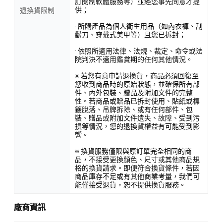
訂閱制軟體服務等）並經您事先同意才提
供；
退換貨限制
· 所購產品為個人衛生用品（如內衣褲、刮
鬍刀、穿戴式美甲等）且您已拆封；
· 依照所適用法律、法規、裁定、命令或法
院判決不適用鑑賞期的任何其他情況。
※ 若您有意申請退換貨，商品必須回復至
您收到商品時的原始狀態，並確保所有部
件、內外包裝、贈品及附加文件的完整
性。若商品或贈品已拆封使用、貼紙或標
籤脫落、吊牌拆除、或有任何部件、包
裝、贈品或附加文件遺失、故障、受到污
損等情況，您的退換貨權益有可能受到影
響。
※ 換貨服務僅限與原訂單完全相同的商
品，不接受更換顏色、尺寸或其他商品規
格的換貨請求。即便符合換貨條件，若因
商品庫存不足或有其他商業考量，我們可
能僅接受退貨，恕不提供換貨服務。
廠商資訊