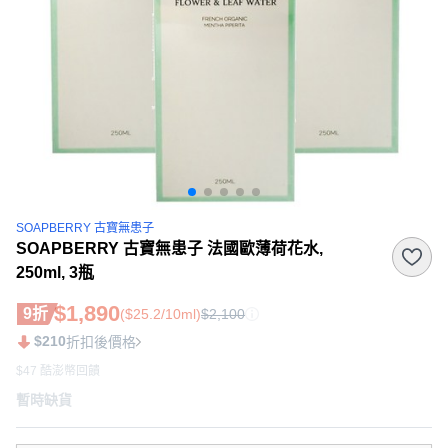
SOAPBERRY 古寶無患子
SOAPBERRY 古寶無患子 法國歐薄荷花水,
250ml, 3瓶
$1,890
9折
($25.2/10ml)
$2,100
$210
折扣後價格
$47 酷澎幣回饋
暫時缺貨