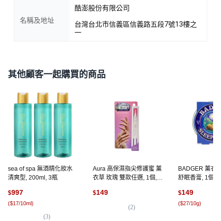
酷澎股份有限公司
名稱及地址
台灣台北市信義區信義路五段7號13樓之
一
其他顧客一起購買的商品
sea of spa 無酒精化妝水
Aura 高保濕指尖修護蜜 薰
BADGER 薰衣
清爽型, 200ml, 3瓶
衣草 玫瑰 雙款任選, 1個,
舒眠香膏, 1個, 5
薰衣草 保濕指尖修護蜜
997
149
149
$
$
$
(
$17/10ml
)
(
$27/10g
)
(
2
)
(
3
)
(
3