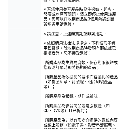
※ 若您使用美容產品時發生過敏、起疹、
發癢或刺痛等問題，請立即停止使用該產
品，您可以在收到商品後3個月內憑診斷
證明書申請退貨。
※ 請注意，上述鑑賞期並非試用期。
※ 依照適用法律法規規定，下列情形不適
用鑑賞期，除收到商品時發現有瑕疵或已
損壞者外，恕不接受退貨：
· 所購產品為生鮮易腐類、保存期限很短或
您取消訂單時即將過期的產品；
· 所購產品為依據您的要求而客製化的產品
（如刻製印章、訂製服、相片印製產品
等）；
· 所購產品為報紙、期刊或雜誌；
· 所購產品為影音商品或電腦軟體（如
CD、DVD等）且已拆封；
· 所購產品為非以有形媒介提供的數位內容
或線上服務（如電子書、影音串流服務、