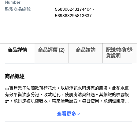
Number
酷澎商品編號
568306243174404 -
569363295813637
商品詳情
商品評價
(
2
)
商品諮詢
配送/換貨/退
貨說明
商品概述
古寶無患子法國歐薄荷花水，以純淨花水呵護您的肌膚。此花水能
有效平衡油脂分泌，收斂毛孔，使肌膚清爽舒適。其細緻的噴霧設
計，能迅速被肌膚吸收，帶來清新感受。每日使用，能調理肌膚至
健康狀態，展現自然光采。適合各種膚質，特別是油性及混合性肌
膚。
查看更多