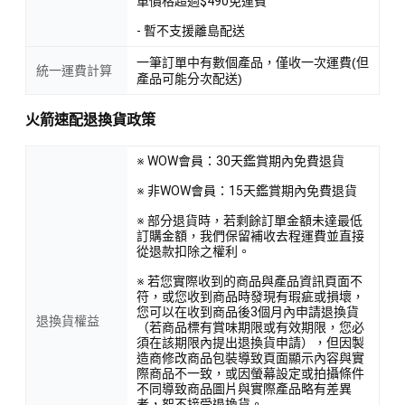
單價格超過$490免運費
- 暫不支援離島配送
一筆訂單中有數個產品，僅收一次運費(但
統一運費計算
產品可能分次配送)
火箭速配退換貨政策
※ WOW會員：30天鑑賞期內免費退貨
※ 非WOW會員：15天鑑賞期內免費退貨
※ 部分退貨時，若剩餘訂單金額未達最低
訂購金額，我們保留補收去程運費並直接
從退款扣除之權利。
※ 若您實際收到的商品與產品資訊頁面不
符，或您收到商品時發現有瑕疵或損壞，
您可以在收到商品後3個月內申請退換貨
退換貨權益
（若商品標有賞味期限或有效期限，您必
須在該期限內提出退換貨申請），但因製
造商修改商品包裝導致頁面顯示內容與實
際商品不一致，或因螢幕設定或拍攝條件
不同導致商品圖片與實際產品略有差異
者，恕不接受退換貨。