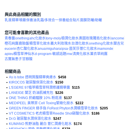
與此商品相關的類別
乳液
精華
噴霧
保養油
乳霜/多效合一
保養組合
貼片
面膜
防曬/助曬
您可能會喜歡的其他產品
青春露
onething
ahc化妝水
tony-moly
極潤化妝水
奧圖玫瑰
獨島化妝水
lancome
橙花純露
鹿胎盤
積雪草化妝水
義大利玫瑰水
台酒化妝水
onething化妝水
蘭吉兒
eucerin
杏仁酸化妝水
anua
miguhara
ipsa-茵芙莎
薏仁化妝水
mamonde
apieu積雪草
神仙水
d-program-敏感話題
rnw
清爽化妝水
薰衣草純露
古寶無患子
甘醇酸
相關商品
•
As is tobe 透明質酸精華爽膚水
$458
•
KIROCOS 玻尿酸保濕化妝水
$150
•
L'EGERE 97植萃積雪草特潤修護精華露
$115
•
LANEIGE 蘭芝 奶油肌補充包
$226
•
ONE THING 菸鹼醯胺 10% 粉底液
$137
•
MEDIPEEL 美蒂菲 Cell Toxing緊緻化妝水
$222
•
GREEN FINGER 綠手指 FoRest Phyton水潤積雪草化妝水
$205
•
VT COSMETICS 老虎積雪草Reedle Shot碳酸化妝水
$186
•
Dr.G 玻尿酸水潤保濕化妝水
$247
•
KUMANO 熊野油脂 麗白 薏仁潤膚化粧水
$174