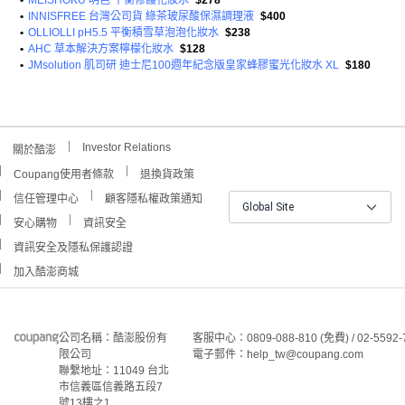
•
MEISHOKU 明色 平衡修護化妝水
$278
•
INNISFREE 台灣公司貨 綠茶玻尿酸保濕調理液
$400
•
OLLIOLLI pH5.5 平衡積雪草泡泡化妝水
$238
•
AHC 草本解決方案檸檬化妝水
$128
•
JMsolution 肌司研 迪士尼100週年紀念版皇家蜂膠蜜光化妝水 XL
$180
Investor Relations
關於酷澎
Coupang使用者條款
退換貨政策
信任管理中心
顧客隱私權政策通知
Global Site
安心購物
資訊安全
資訊安全及隱私保護認證
加入酷澎商城
公司名稱：酷澎股份有
客服中心：0809-088-810 (免費) / 02-5592-
限公司
電子郵件：help_tw@coupang.com
聯繫地址：11049 台北
市信義區信義路五段7
號13樓之1