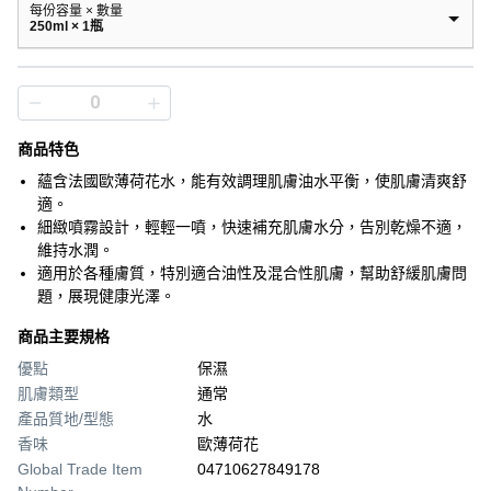
每份容量 × 數量
250ml × 1瓶
商品特色
蘊含法國歐薄荷花水，能有效調理肌膚油水平衡，使肌膚清爽舒
適。
細緻噴霧設計，輕輕一噴，快速補充肌膚水分，告別乾燥不適，
維持水潤。
適用於各種膚質，特別適合油性及混合性肌膚，幫助舒緩肌膚問
題，展現健康光澤。
商品主要規格
優點
保濕
肌膚類型
通常
產品質地/型態
水
香味
歐薄荷花
Global Trade Item
04710627849178