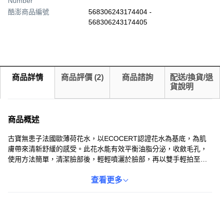
Number
酷澎商品編號
568306243174404 -
568306243174405
商品詳情
商品評價
(
2
)
商品諮詢
配送/換貨/退
貨說明
商品概述
古寶無患子法國歐薄荷花水，以ECOCERT認證花水為基底，為肌
膚帶來清新舒緩的感受。此花水能有效平衡油脂分泌，收斂毛孔，
使用方法簡單，清潔臉部後，輕輕噴灑於臉部，再以雙手輕拍至吸
收，隨時隨地為肌膚補充水分，告別油光與乾燥。無添加酒精及人
工香料，溫和呵護您的肌膚。
查看更多