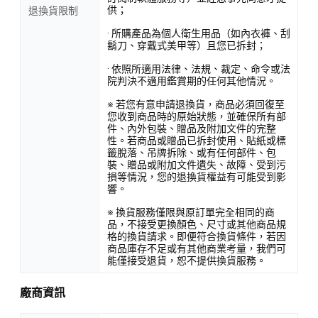
供；
退換貨限制
· 所購產品為個人衛生用品（如內衣褲、刮
鬍刀、穿戴式美甲等）且您已拆封；
· 依照所適用法律、法規、裁定、命令或法
院判決不適用鑑賞期的任何其他情況。
※ 若您有意申請退換貨，商品必須回復至
您收到商品時的原始狀態，並確保所有部
件、內外包裝、贈品及附加文件的完整
性。若商品或贈品已拆封使用、貼紙或標
籤脫落、吊牌拆除、或有任何部件、包
裝、贈品或附加文件遺失、故障、受到污
損等情況，您的退換貨權益有可能受到影
響。
※ 換貨服務僅限與原訂單完全相同的商
品，不接受更換顏色、尺寸或其他商品規
格的換貨請求。即便符合換貨條件，若因
商品庫存不足或有其他商業考量，我們可
能僅接受退貨，恕不提供換貨服務。
廠商資訊