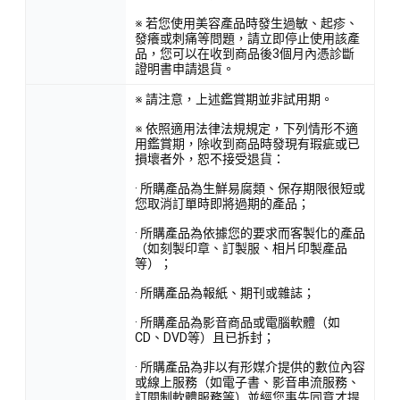
※ 若您使用美容產品時發生過敏、起疹、
發癢或刺痛等問題，請立即停止使用該產
品，您可以在收到商品後3個月內憑診斷
證明書申請退貨。
※ 請注意，上述鑑賞期並非試用期。
※ 依照適用法律法規規定，下列情形不適
用鑑賞期，除收到商品時發現有瑕疵或已
損壞者外，恕不接受退貨：
· 所購產品為生鮮易腐類、保存期限很短或
您取消訂單時即將過期的產品；
· 所購產品為依據您的要求而客製化的產品
（如刻製印章、訂製服、相片印製產品
等）；
· 所購產品為報紙、期刊或雜誌；
· 所購產品為影音商品或電腦軟體（如
CD、DVD等）且已拆封；
· 所購產品為非以有形媒介提供的數位內容
或線上服務（如電子書、影音串流服務、
訂閱制軟體服務等）並經您事先同意才提