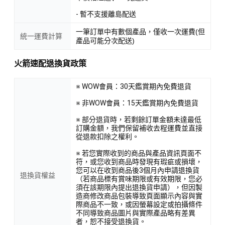
- 暫不支援離島配送
一筆訂單中有數個產品，僅收一次運費(但
統一運費計算
產品可能分次配送)
火箭速配退換貨政策
※ WOW會員：30天鑑賞期內免費退貨
※ 非WOW會員：15天鑑賞期內免費退貨
※ 部分退貨時，若剩餘訂單金額未達最低
訂購金額，我們保留補收去程運費並直接
從退款扣除之權利。
※ 若您實際收到的商品與產品資訊頁面不
符，或您收到商品時發現有瑕疵或損壞，
您可以在收到商品後3個月內申請退換貨
退換貨權益
（若商品標有賞味期限或有效期限，您必
須在該期限內提出退換貨申請），但因製
造商修改商品包裝導致頁面顯示內容與實
際商品不一致，或因螢幕設定或拍攝條件
不同導致商品圖片與實際產品略有差異
者，恕不接受退換貨。