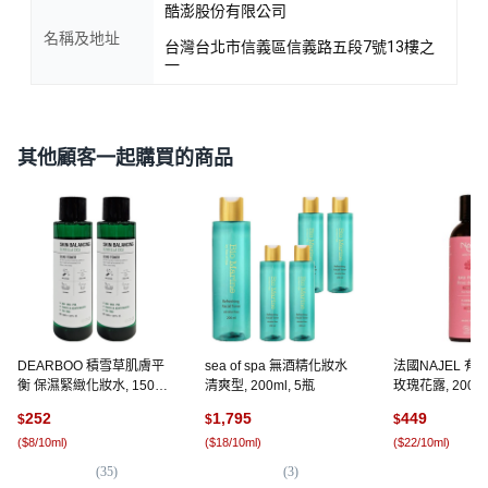
酷澎股份有限公司
名稱及地址
台灣台北市信義區信義路五段7號13樓之
一
其他顧客一起購買的商品
DEARBOO 積雪草肌膚平
sea of spa 無酒精化妝水
法國NAJEL 
衡 保濕緊緻化妝水, 150ml,
清爽型, 200ml, 5瓶
玫瑰花露, 200ml
2瓶
252
1,795
449
$
$
$
(
$8/10ml
)
(
$18/10ml
)
(
$22/10ml
)
(
35
)
(
3
)
(
3
)